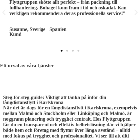
Flyttgruppen skötte allt perfekt – från packning till
G
tullhantering. Bohaget kom fram i tid och oskadat. Kan
l
verkligen rekommendera deras professionella service!”
e
Susanne, Sverige - Spanien
T
Kund
K
Ett urval av våra tjänster
STEG FÖR STEG
Steg-för-steg-guide: Viktigt att tänka på inför din
långdistansflytt i Karlskrona
När det är dags för en långdistansflytt i Karlskrona, exempelvis
mellan Malmö och Stockholm eller Linköping och Malmö, är
noggrann planering och trygghet centralt. Hos Flyttgruppen
får du en transparent och effektiv helhetslösning där vi hjälper
både hem och företag med flyttar över långa avstånd – alltid
med fokus på trygghet och professionalitet. Vi ser till att ditt