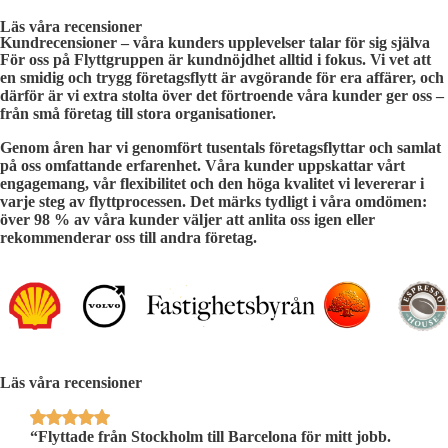
Läs våra recensioner
Kundrecensioner – våra kunders upplevelser talar för sig själva
För oss på Flyttgruppen är kundnöjdhet alltid i fokus. Vi vet att
en smidig och trygg företagsflytt är avgörande för era affärer, och
därför är vi extra stolta över det förtroende våra kunder ger oss –
från små företag till stora organisationer.
Genom åren har vi genomfört tusentals företagsflyttar och samlat
på oss omfattande erfarenhet. Våra kunder uppskattar vårt
engagemang, vår flexibilitet och den höga kvalitet vi levererar i
varje steg av flyttprocessen. Det märks tydligt i våra omdömen:
över
98 % av våra kunder
väljer att anlita oss igen eller
rekommenderar oss till andra företag.
Läs våra recensioner
’t
“Flyttade från Stockholm till Barcelona för mitt jobb.
“