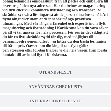
bohag behandlas omsorgsfullt, från att packa och emballera till
leverans på den nya adressen. Har du behov av magasinering
vid flytt eller vill kombinera flyttstädning och transport? Vi
skräddarsyr våra lösningar så att de passar dina önskemål. Att
flytta långt eller utomlands innebär många praktiska
utmaningar. Med vår långa erfarenhet och expertis inom flytt,
magasinering och flyttstädning i Karlskrona kan du vara säker
på att vi tar ansvar för hela processen. För oss är det viktigt att
du får en flytt skräddarsydd för dig, med möjlighet till
prisjämförelse genom offert – så hittar du den bästa lösningen
till bästa pris. Oavsett om din långdistansflytt gäller
privatperson eller företag hjälper vi dig hela vägen, från första
kontakt till avslutad flytt i Karlskrona.
UTLANDSFLYTT
ANVÄNDBAR CHECKLISTA
INTERNATIONELL FLYTT