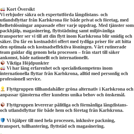
Kort Översikt
Vi erbjuder säkra och expertutförda långdistans- och
utlandsflyttar från Karlskrona för både privat och företag, med
helhetslösningar anpassade efter varje uppdrag. Med tjänster som
packhjälp, magasinering, flyttstädning samt miljövänliga
transporter ser vi till att din flytt inom Karlskrona blir smidig och
säker. Du får en kostnadsfri offert med tydliga priser för att hitta
den optimala och kostnadseffektiva lösningen. Vårt rutinerade
team guidar dig genom hela processen – från start till säker
ankomst, både nationellt och internationellt.
Viktiga Höjdpunkter
Vi har lång erfarenhet och specialistkompetens inom
internationella flyttar från Karlskrona, alltid med personlig och
professionell service.
Flyttgruppen tillhandahåller gröna alternativ i Karlskrona och
anpassar tjänsterna efter kundens unika behov och önskemål.
Flyttgruppen levererar pålitliga och förmånliga långdistans-
och utlandsflyttar för både hem och företag från Karlskrona.
Vi hjälper till med hela processen, inklusive packning,
transport, tullhantering, flyttstäd och magasinering.