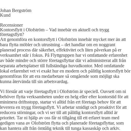
Johan Bergström
Kund
Recensioner
Kontorsflytt i Olofström – Vad innebär en aktuell och trygg
företagsflytt?
Att genomföra en kontorsflytt i Olofström innebär mycket mer än att
bara flytta möbler och utrustning – det handlar om en noggrant
planerad process där säkerhet, effektivitet och liten påverkan på er
verksamhet står i fokus. På Flyttgruppen har vi omfattande erfarenhet
av både mindre och större företagsflyttar där vi administrerat allt från
separata arbetsplatser till fullständiga huvudkontor. Med omfattande
lokal erfarenhet vet vi exakt hur en modern och pålitlig kontorsflytt bör
genomföras för att era medarbetare så omgående som möjligt ska
kunna återvända till sin arbetsvardag.
Vi förstår att varje företagsflytt i Olofström är speciell. Oavsett om ni
behöver flytta verksamheten under en helg eller efter kontorstid för att
minimera driftsstopp, startar vi alltid från ert företags behov för att
leverera en trygg företagsflytt. Vi arbetar smidigt och proaktivt för att
reducera störningar, och vi ser till att pålitlig kontorsflytt alltid är
prioritet. Tar ni hjälp av oss får ni tillgång till ett erfaret team med
gedigen vana av Olofström flytta och planerade företagsflyttar, som
kan hantera allt från ömtålig teknik till tunga kassaskåp och arkiv.