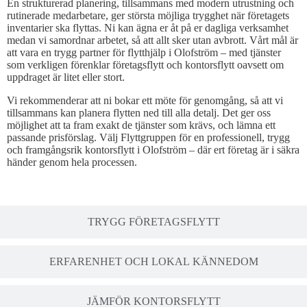
En strukturerad planering, tillsammans med modern utrustning och
rutinerade medarbetare, ger största möjliga trygghet när företagets
inventarier ska flyttas. Ni kan ägna er åt på er dagliga verksamhet
medan vi samordnar arbetet, så att allt sker utan avbrott. Vårt mål är
att vara en trygg partner för flytthjälp i Olofström – med tjänster
som verkligen förenklar företagsflytt och kontorsflytt oavsett om
uppdraget är litet eller stort.
Vi rekommenderar att ni bokar ett möte för genomgång, så att vi
tillsammans kan planera flytten ned till alla detalj. Det ger oss
möjlighet att ta fram exakt de tjänster som krävs, och lämna ett
passande prisförslag. Välj Flyttgruppen för en professionell, trygg
och framgångsrik kontorsflytt i Olofström – där ert företag är i säkra
händer genom hela processen.
TRYGG FÖRETAGSFLYTT
ERFARENHET OCH LOKAL KÄNNEDOM
JÄMFÖR KONTORSFLYTT