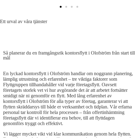
Ett urval av våra tjänster
SÅ PLANERAR DU EN EFFEKTIV KONTORSFLYTT
Så planerar du en framgångsrik kontorsflytt i Olofström från start till
mål
En lyckad kontorsflytt i Olofström handlar om noggrann planering,
lämplig utrustning och erfarenhet – tre viktiga faktorer som
Flyttgruppen tillhandahåller vid varje företagsflytt. Oavsett
företagets storlek vet vi hur avgörande det är att arbetet fortsätter
smidigt när ni genomför en flytt. Med lång erfarenhet av
kontorsflytt i Olofström för alla typer av företag, garanterar vi att
flytten skräddarsys till både er verksamhet och tidplan. Vår erfarna
personal tar kontroll för hela processen – från offertinhämtning
företagsflytt där vi identifierar era behov, till att flyttdagen
genomförs tryggt och effektivt.
Vi lägger mycket vikt vid klar kommunikation genom hela flytten.