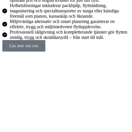
optimalt pris och högsta kvalitet för just din flytt.
Helhetslösningar inkluderar packhjälp, flyttstädning,
magasinering och specialtransporter av tunga eller känsliga
föremål som pianon, kassaskåp och liknande.
Miljövänliga alternativ och smart planering garanterar en
effektiv, trygg och miljömedveten flyttupplevelse.
Professionell rådgivning och kompletterande tjänster gör flytten
smidig, trygg och skräddarsydd – från start till mål.
Läs mer om oss