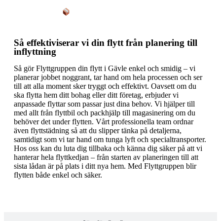
Så förenklar vi processen
Så effektiviserar vi din flytt från planering till
inflyttning
Så gör Flyttgruppen din flytt i Gävle enkel och smidig – vi
planerar jobbet noggrant, tar hand om hela processen och ser
till att alla moment sker tryggt och effektivt. Oavsett om du
ska flytta hem ditt bohag eller ditt företag, erbjuder vi
anpassade flyttar som passar just dina behov. Vi hjälper till
med allt från flyttbil och packhjälp till magasinering om du
behöver det under flytten. Vårt professionella team ordnar
även flyttstädning så att du slipper tänka på detaljerna,
samtidigt som vi tar hand om tunga lyft och specialtransporter.
Hos oss kan du luta dig tillbaka och känna dig säker på att vi
hanterar hela flyttkedjan – från starten av planeringen till att
sista lådan är på plats i ditt nya hem. Med Flyttgruppen blir
flytten både enkel och säker.