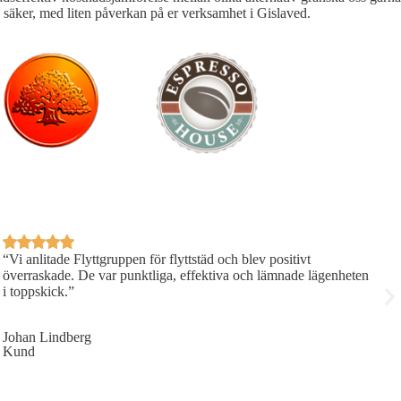
 och säker, med liten påverkan på er verksamhet i Gislaved.
“Vi anlitade Flyttgruppen för flyttstäd och blev positivt
S
överraskade. De var punktliga, effektiva och lämnade lägenheten
j
i toppskick.”
J
K
Johan Lindberg
Kund