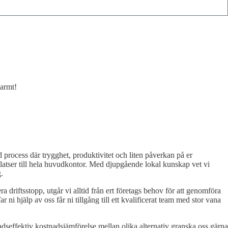
varmt!
 process där trygghet, produktivitet och liten påverkan på er
splatser till hela huvudkontor. Med djupgående lokal kunskap vet vi
.
ra driftsstopp, utgår vi alltid från ert företags behov för att genomföra
Tar ni hjälp av oss får ni tillgång till ett kvalificerat team med stor vana
tnadseffektiv kostnadsjämförelse mellan olika alternativ granska oss gärna