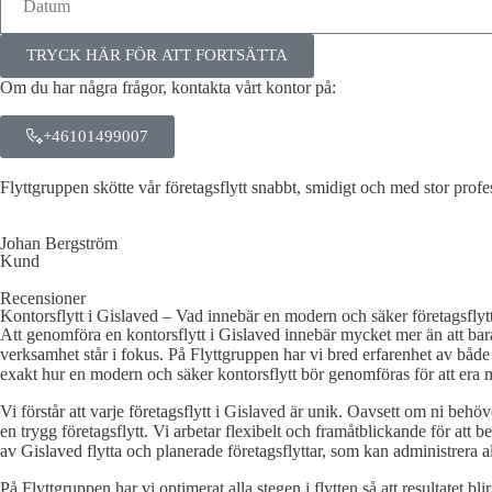
TRYCK HÄR FÖR ATT FORTSÄTTA
Om du har några frågor, kontakta vårt kontor på:
+46101499007
Flyttgruppen skötte vår företagsflytt snabbt, smidigt och med stor pro
Johan Bergström
Kund
Recensioner
Kontorsflytt i Gislaved – Vad innebär en modern och säker företagsflyt
Att genomföra en kontorsflytt i Gislaved innebär mycket mer än att bara
verksamhet står i fokus. På Flyttgruppen har vi bred erfarenhet av både 
exakt hur en modern och säker kontorsflytt bör genomföras för att era m
Vi förstår att varje företagsflytt i Gislaved är unik. Oavsett om ni behöv
en trygg företagsflytt. Vi arbetar flexibelt och framåtblickande för att begr
av Gislaved flytta och planerade företagsflyttar, som kan administrera all
På Flyttgruppen har vi optimerat alla stegen i flytten så att resultatet 