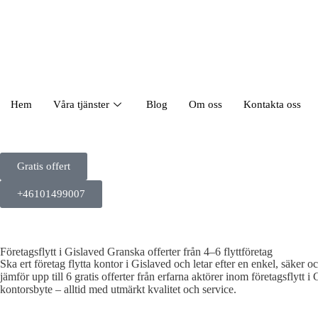
Hem
Våra tjänster
Blog
Om oss
Kontakta oss
Gratis offert
+46101499007
Företagsflytt i Gislaved Granska offerter från 4–6 flyttföretag
Ska ert företag flytta kontor i Gislaved och letar efter en enkel, säker o
jämför upp till 6 gratis offerter från erfarna aktörer inom företagsflytt i
kontorsbyte – alltid med utmärkt kvalitet och service.