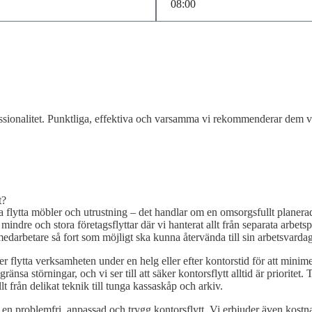
fessionalitet. Punktliga, effektiva och varsamma vi rekommenderar dem 
t?
 flytta möbler och utrustning – det handlar om en omsorgsfullt planerad
mindre och stora företagsflyttar där vi hanterat allt från separata arbet
edarbetare så fort som möjligt ska kunna återvända till sin arbetsvardag
er flytta verksamheten under en helg eller efter kontorstid för att minime
änsa störningar, och vi ser till att säker kontorsflytt alltid är prioritet. 
t från delikat teknik till tunga kassaskåp och arkiv.
blir en problemfri, anpassad och trygg kontorsflytt. Vi erbjuder även kos