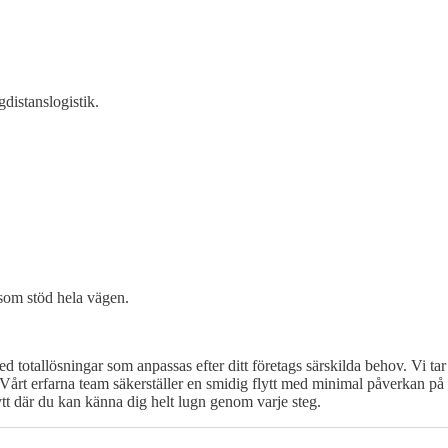
gdistanslogistik.
 som stöd hela vägen.
d totallösningar som anpassas efter ditt företags särskilda behov. Vi ta
g. Vårt erfarna team säkerställer en smidig flytt med minimal påverkan p
tt där du kan känna dig helt lugn genom varje steg.