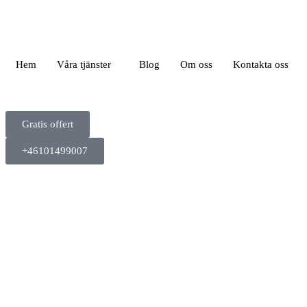
Hem
Våra tjänster
Blog
Om oss
Kontakta oss
Gratis offert
+46101499007