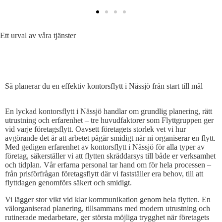
Ett urval av våra tjänster
SÅ PLANERAR DU EN EFFEKTIV KONTORSFLYTT
Så planerar du en effektiv kontorsflytt i Nässjö från start till mål
En lyckad kontorsflytt i Nässjö handlar om grundlig planering, rätt
utrustning och erfarenhet – tre huvudfaktorer som Flyttgruppen ger
vid varje företagsflytt. Oavsett företagets storlek vet vi hur
avgörande det är att arbetet pågår smidigt när ni organiserar en flytt.
Med gedigen erfarenhet av kontorsflytt i Nässjö för alla typer av
företag, säkerställer vi att flytten skräddarsys till både er verksamhet
och tidplan. Vår erfarna personal tar hand om för hela processen –
från prisförfrågan företagsflytt där vi fastställer era behov, till att
flyttdagen genomförs säkert och smidigt.
Vi lägger stor vikt vid klar kommunikation genom hela flytten. En
välorganiserad planering, tillsammans med modern utrustning och
rutinerade medarbetare, ger största möjliga trygghet när företagets