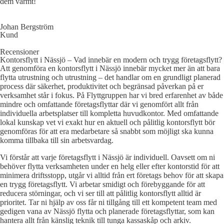
dem varmt!
Johan Bergström
Kund
Recensioner
Kontorsflytt i Nässjö – Vad innebär en modern och trygg företagsflytt?
Att genomföra en kontorsflytt i Nässjö innebär mycket mer än att bara
flytta utrustning och utrustning – det handlar om en grundligt planerad
process där säkerhet, produktivitet och begränsad påverkan på er
verksamhet står i fokus. På Flyttgruppen har vi bred erfarenhet av både
mindre och omfattande företagsflyttar där vi genomfört allt från
individuella arbetsplatser till kompletta huvudkontor. Med omfattande
lokal kunskap vet vi exakt hur en aktuell och pålitlig kontorsflytt bör
genomföras för att era medarbetare så snabbt som möjligt ska kunna
komma tillbaka till sin arbetsvardag.
Vi förstår att varje företagsflytt i Nässjö är individuell. Oavsett om ni
behöver flytta verksamheten under en helg eller efter kontorstid för att
minimera driftsstopp, utgår vi alltid från ert företags behov för att skapa
en trygg företagsflytt. Vi arbetar smidigt och förebyggande för att
reducera störningar, och vi ser till att pålitlig kontorsflytt alltid är
prioritet. Tar ni hjälp av oss får ni tillgång till ett kompetent team med
gedigen vana av Nässjö flytta och planerade företagsflyttar, som kan
hantera allt från känslig teknik till tunga kassaskåp och arkiv.