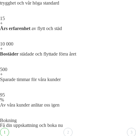
trygghet och vår höga standard
15
+
Års erfarenhet
av flytt och städ
10 000
+
Bostäder
städade och flyttade förra året
500
+
Sparade timmar för våra kunder
95
%
Av våra kunder anlitar oss igen
Bokning
Få din uppskattning och boka nu
1
2
3