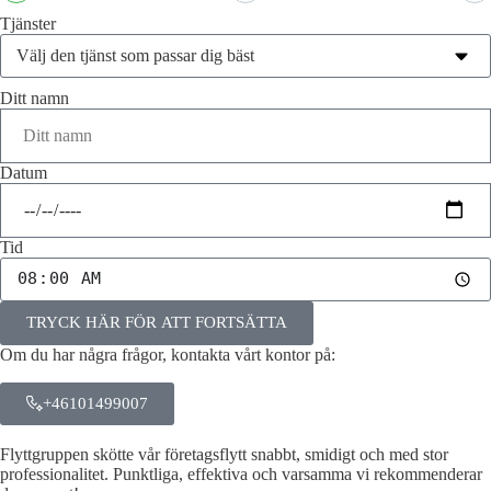
Tjänster
Ditt namn
Datum
Tid
TRYCK HÄR FÖR ATT FORTSÄTTA
Om du har några frågor, kontakta vårt kontor på:
+46101499007
Flyttgruppen skötte vår företagsflytt snabbt, smidigt och med stor
professionalitet. Punktliga, effektiva och varsamma vi rekommenderar