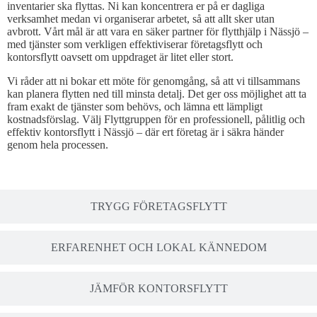
inventarier ska flyttas. Ni kan koncentrera er på er dagliga
verksamhet medan vi organiserar arbetet, så att allt sker utan
avbrott. Vårt mål är att vara en säker partner för flytthjälp i Nässjö –
med tjänster som verkligen effektiviserar företagsflytt och
kontorsflytt oavsett om uppdraget är litet eller stort.
Vi råder att ni bokar ett möte för genomgång, så att vi tillsammans
kan planera flytten ned till minsta detalj. Det ger oss möjlighet att ta
fram exakt de tjänster som behövs, och lämna ett lämpligt
kostnadsförslag. Välj Flyttgruppen för en professionell, pålitlig och
effektiv kontorsflytt i Nässjö – där ert företag är i säkra händer
genom hela processen.
TRYGG FÖRETAGSFLYTT
ERFARENHET OCH LOKAL KÄNNEDOM
JÄMFÖR KONTORSFLYTT