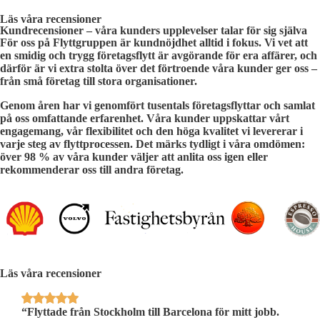
Läs våra recensioner
Kundrecensioner – våra kunders upplevelser talar för sig själva
För oss på Flyttgruppen är kundnöjdhet alltid i fokus. Vi vet att
en smidig och trygg företagsflytt är avgörande för era affärer, och
därför är vi extra stolta över det förtroende våra kunder ger oss –
från små företag till stora organisationer.
Genom åren har vi genomfört tusentals företagsflyttar och samlat
på oss omfattande erfarenhet. Våra kunder uppskattar vårt
engagemang, vår flexibilitet och den höga kvalitet vi levererar i
varje steg av flyttprocessen. Det märks tydligt i våra omdömen:
över
98 % av våra kunder
väljer att anlita oss igen eller
rekommenderar oss till andra företag.
Läs våra recensioner
’t
“Flyttade från Stockholm till Barcelona för mitt jobb.
“