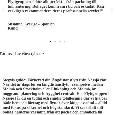
Flyttgruppen skötte allt perfekt – från packning till
G
tullhantering. Bohaget kom fram i tid och oskadat. Kan
l
verkligen rekommendera deras professionella service!”
e
Susanne, Sverige - Spanien
T
Kund
K
Ett urval av våra tjänster
STEG FÖR STEG
Stegvis guide: Förbered din långdistansflytt från Nässjö rätt
När det är dags för en långdistansflytt , exempelvis mellan
Malmö och Stockholm eller Linköping och Malmö, är
noggrann planering och trygghet centralt. Hos Flyttgruppen i
Nässjö får du en tydlig och smidig totallösning där vi hjälper
både hem och företag med flyttar över långa avstånd – alltid
med fokus på säkerhet och hög standard. Vi ser till att ditt
bohag hanteras varsamt, från att packa och emballera till