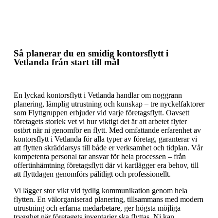
Så planerar du en effektiv kontorsflytt
Så planerar du en smidig kontorsflytt i
Vetlanda från start till mål
En lyckad kontorsflytt i Vetlanda handlar om noggrann
planering, lämplig utrustning och kunskap – tre nyckelfaktorer
som Flyttgruppen erbjuder vid varje företagsflytt. Oavsett
företagets storlek vet vi hur viktigt det är att arbetet flyter
ostört när ni genomför en flytt. Med omfattande erfarenhet av
kontorsflytt i Vetlanda för alla typer av företag, garanterar vi
att flytten skräddarsys till både er verksamhet och tidplan. Vår
kompetenta personal tar ansvar för hela processen – från
offertinhämtning företagsflytt där vi kartlägger era behov, till
att flyttdagen genomförs pålitligt och professionellt.
Vi lägger stor vikt vid tydlig kommunikation genom hela
flytten. En välorganiserad planering, tillsammans med modern
utrustning och erfarna medarbetare, ger högsta möjliga
trygghet när företagets inventarier ska flyttas. Ni kan