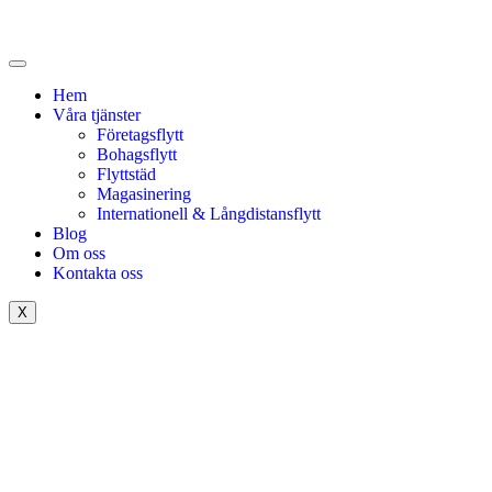
Hem
Våra tjänster
Företagsflytt
Bohagsflytt
Flyttstäd
Magasinering
Internationell & Långdistansflytt
Blog
Om oss
Kontakta oss
X