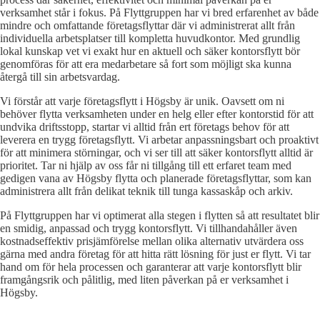
verksamhet står i fokus. På Flyttgruppen har vi bred erfarenhet av både
mindre och omfattande företagsflyttar där vi administrerat allt från
individuella arbetsplatser till kompletta huvudkontor. Med grundlig
lokal kunskap vet vi exakt hur en aktuell och säker kontorsflytt bör
genomföras för att era medarbetare så fort som möjligt ska kunna
återgå till sin arbetsvardag.
Vi förstår att varje företagsflytt i Högsby är unik. Oavsett om ni
behöver flytta verksamheten under en helg eller efter kontorstid för att
undvika driftsstopp, startar vi alltid från ert företags behov för att
leverera en trygg företagsflytt. Vi arbetar anpassningsbart och proaktivt
för att minimera störningar, och vi ser till att säker kontorsflytt alltid är
prioritet. Tar ni hjälp av oss får ni tillgång till ett erfaret team med
gedigen vana av Högsby flytta och planerade företagsflyttar, som kan
administrera allt från delikat teknik till tunga kassaskåp och arkiv.
På Flyttgruppen har vi optimerat alla stegen i flytten så att resultatet blir
en smidig, anpassad och trygg kontorsflytt. Vi tillhandahåller även
kostnadseffektiv prisjämförelse mellan olika alternativ utvärdera oss
gärna med andra företag för att hitta rätt lösning för just er flytt. Vi tar
hand om för hela processen och garanterar att varje kontorsflytt blir
framgångsrik och pålitlig, med liten påverkan på er verksamhet i
Högsby.