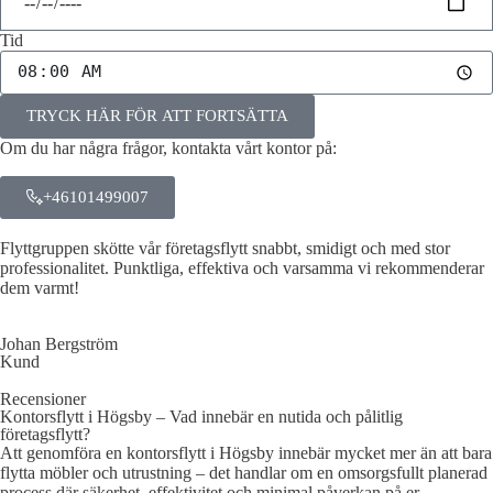
Tid
TRYCK HÄR FÖR ATT FORTSÄTTA
Om du har några frågor, kontakta vårt kontor på:
+46101499007
Flyttgruppen skötte vår företagsflytt snabbt, smidigt och med stor
professionalitet. Punktliga, effektiva och varsamma vi rekommenderar
dem varmt!
Johan Bergström
Kund
Recensioner
Kontorsflytt i Högsby – Vad innebär en nutida och pålitlig
företagsflytt?
Att genomföra en kontorsflytt i Högsby innebär mycket mer än att bara
flytta möbler och utrustning – det handlar om en omsorgsfullt planerad
process där säkerhet, effektivitet och minimal påverkan på er