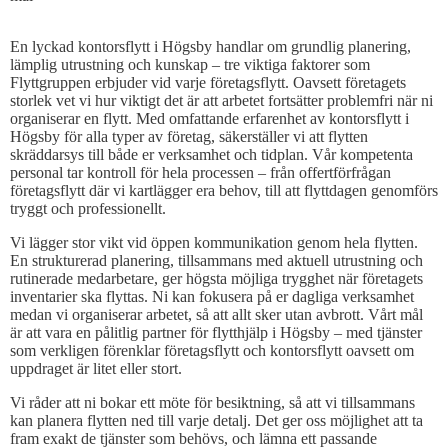
En lyckad kontorsflytt i Högsby handlar om grundlig planering,
lämplig utrustning och kunskap – tre viktiga faktorer som
Flyttgruppen erbjuder vid varje företagsflytt. Oavsett företagets
storlek vet vi hur viktigt det är att arbetet fortsätter problemfri när ni
organiserar en flytt. Med omfattande erfarenhet av kontorsflytt i
Högsby för alla typer av företag, säkerställer vi att flytten
skräddarsys till både er verksamhet och tidplan. Vår kompetenta
personal tar kontroll för hela processen – från offertförfrågan
företagsflytt där vi kartlägger era behov, till att flyttdagen genomförs
tryggt och professionellt.
Vi lägger stor vikt vid öppen kommunikation genom hela flytten.
En strukturerad planering, tillsammans med aktuell utrustning och
rutinerade medarbetare, ger högsta möjliga trygghet när företagets
inventarier ska flyttas. Ni kan fokusera på er dagliga verksamhet
medan vi organiserar arbetet, så att allt sker utan avbrott. Vårt mål
är att vara en pålitlig partner för flytthjälp i Högsby – med tjänster
som verkligen förenklar företagsflytt och kontorsflytt oavsett om
uppdraget är litet eller stort.
Vi råder att ni bokar ett möte för besiktning, så att vi tillsammans
kan planera flytten ned till varje detalj. Det ger oss möjlighet att ta
fram exakt de tjänster som behövs, och lämna ett passande