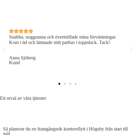
Snabba, noggranna och överträffade mina förväntningar.
P
Kom i tid och lämnade mitt parhus i toppskick. Tack!
R
Anna Sjöberg
E
Kund
K
Ett urval av våra tjänster
SÅ PLANERAR DU EN EFFEKTIV KONTORSFLYTT
Så planerar du en framgångsrik kontorsflytt i Högsby från start till
mål