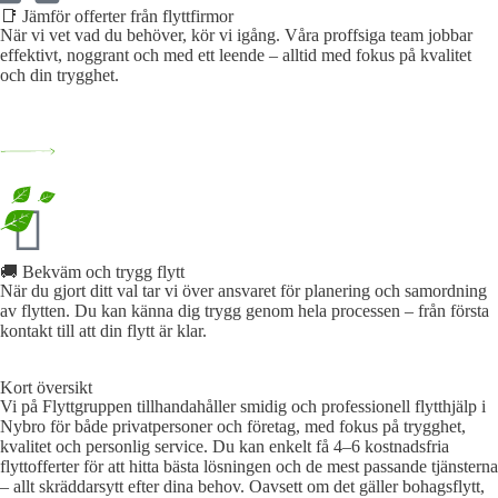
📑 Jämför offerter från flyttfirmor
När vi vet vad du behöver, kör vi igång. Våra proffsiga team jobbar
effektivt, noggrant och med ett leende – alltid med fokus på kvalitet
och din trygghet.
🚚 Bekväm och trygg flytt
När du gjort ditt val tar vi över ansvaret för planering och samordning
av flytten. Du kan känna dig trygg genom hela processen – från första
kontakt till att din flytt är klar.
Kort översikt
Vi på Flyttgruppen tillhandahåller smidig och professionell flytthjälp i
Nybro för både privatpersoner och företag, med fokus på trygghet,
kvalitet och personlig service. Du kan enkelt få 4–6 kostnadsfria
flyttofferter för att hitta bästa lösningen och de mest passande tjänsterna
– allt skräddarsytt efter dina behov. Oavsett om det gäller bohagsflytt,