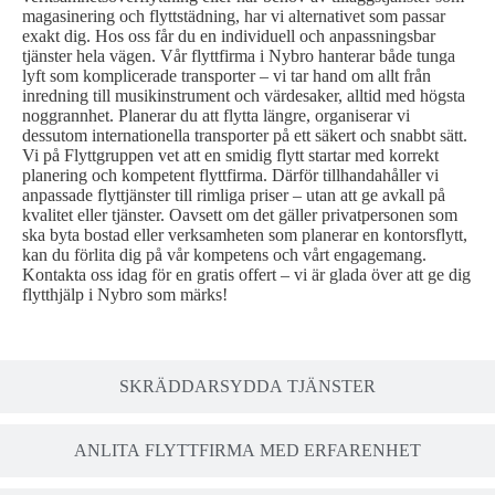
magasinering och flyttstädning, har vi alternativet som passar
exakt dig. Hos oss får du en individuell och anpassningsbar
tjänster hela vägen. Vår flyttfirma i Nybro hanterar både tunga
lyft som komplicerade transporter – vi tar hand om allt från
inredning till musikinstrument och värdesaker, alltid med högsta
noggrannhet. Planerar du att flytta längre, organiserar vi
dessutom internationella transporter på ett säkert och snabbt sätt.
Vi på Flyttgruppen vet att en smidig flytt startar med korrekt
planering och kompetent flyttfirma. Därför tillhandahåller vi
anpassade flyttjänster till rimliga priser – utan att ge avkall på
kvalitet eller tjänster. Oavsett om det gäller privatpersonen som
ska byta bostad eller verksamheten som planerar en kontorsflytt,
kan du förlita dig på vår kompetens och vårt engagemang.
Kontakta oss idag för en gratis offert – vi är glada över att ge dig
flytthjälp i Nybro som märks!
SKRÄDDARSYDDA TJÄNSTER
ANLITA FLYTTFIRMA MED ERFARENHET