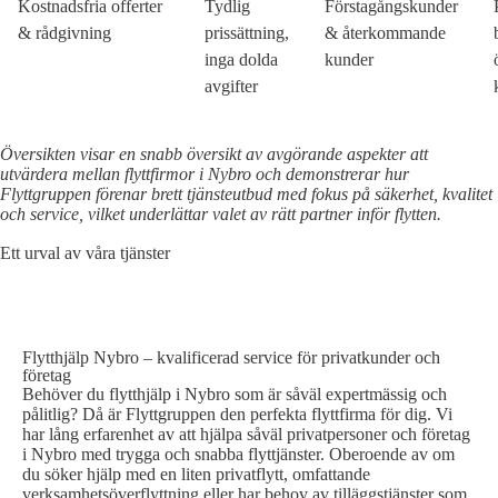
Kostnadsfria offerter
Tydlig
Förstagångskunder
& rådgivning
prissättning,
& återkommande
inga dolda
kunder
avgifter
Översikten visar en snabb översikt av avgörande aspekter att
utvärdera mellan flyttfirmor i Nybro och demonstrerar hur
Flyttgruppen förenar brett tjänsteutbud med fokus på säkerhet, kvalitet
och service, vilket underlättar valet av rätt partner inför flytten.
Ett urval av våra tjänster
FLYTTHJÄLP NYBRO
Flytthjälp Nybro – kvalificerad service för privatkunder och
företag
Behöver du flytthjälp i Nybro som är såväl expertmässig och
pålitlig? Då är Flyttgruppen den perfekta flyttfirma för dig. Vi
har lång erfarenhet av att hjälpa såväl privatpersoner och företag
i Nybro med trygga och snabba flyttjänster. Oberoende av om
du söker hjälp med en liten privatflytt, omfattande
verksamhetsöverflyttning eller har behov av tilläggstjänster som