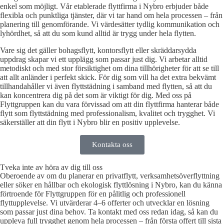
enkel som möjligt. Vår etablerade flyttfirma i Nybro erbjuder både
flexibla och punktliga tjänster, där vi tar hand om hela processen – från
planering till genomförande. Vi värdesätter tydlig kommunikation och
lyhördhet, så att du som kund alltid är trygg under hela flytten.
Vare sig det gäller bohagsflytt, kontorsflytt eller skräddarsydda
uppdrag skapar vi ett upplägg som passar just dig. Vi arbetar alltid
metodiskt och med stor försiktighet om dina tillhörigheter för att se till
att allt anländer i perfekt skick. För dig som vill ha det extra bekvämt
tillhandahåller vi även flyttstädning i samband med flytten, så att du
kan koncentrera dig på det som är viktigt för dig. Med oss på
Flyttgruppen kan du vara förvissad om att din flyttfirma hanterar både
flytt som flyttstädning med professionalism, kvalitet och trygghet. Vi
säkerställer att din flytt i Nybro blir en positiv upplevelse.
Kontakta oss
Tveka inte av höra av dig till oss
Oberoende av om du planerar en privatflytt, verksamhetsöverflyttning
eller söker en hållbar och ekologisk flyttlösning i Nybro, kan du känna
förtroende för Flyttgruppen för en pålitlig och professionell
flyttupplevelse. Vi utvärderar 4–6 offerter och utvecklar en lösning
som passar just dina behov. Ta kontakt med oss redan idag, så kan du
uppleva full trygghet genom hela processen – från första offert till sista