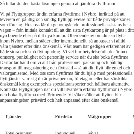
Så hittar du den bästa lösningen genom att jämföra flyttfirmor
Vi på Flyttgruppen är din erfarna flyttfirma i Nybro, inriktad på att
leverera en pålitlig och smidig flyttupplevelse för både privatpersoner
som företag. Hos oss får du genomgående professionell assistans hela
vägen – från initiala kontakt till att din sista flyttkartong är på plats i ditt
nya boende eller på ditt nya kontor. Oberoende av om du ska flytta
inom Nybro, mellan städer eller internationellt, så anpassar vi alltid
våra tjänster efter dina önskemål. Vårt team har gedigen erfarenhet av
både stora och små flyttuppdrag. Vi vet hur betydelsefullt det är med
omsorg, punktlighet och personlig service när du ska boka flyttfirma.
Därför tar hand om vi allt från professionell packning och pålitlig
transport till magasinering och flyttstäd – så att din flytt blir enkel och
välorganiserad. Med oss som flyttfirma får du hjälp med professionella
flytttjänster vare sig du är privatperson, företagare eller har särskilda
önskemål kring exempelvis specialtransporter och hållbara alternativ.
Kontakta Flyttgruppen när du vill utvärdera erfarna flyttfirmor i Nybro
och boka flyttfirma med förtroende. Vi säkerställer att flytten blir
anpassningsbar, prisvärd och helt anpassad efter dina önskemål.
Tjänster
Fördelar
Målgrupper
Totallösningar
Individuell
Såväl