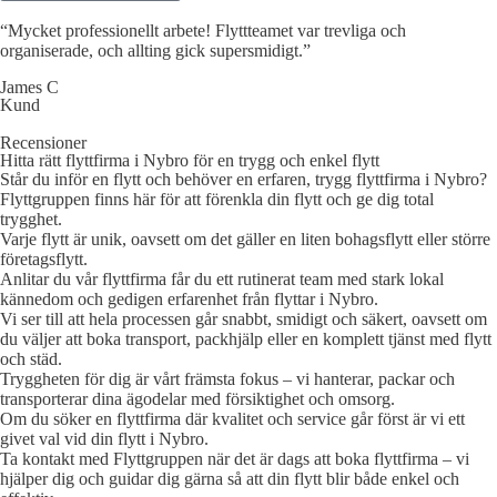
“Mycket professionellt arbete! Flyttteamet var trevliga och
organiserade, och allting gick supersmidigt.”
James C
Kund
Recensioner
Hitta rätt flyttfirma i Nybro för en trygg och enkel flytt
Står du inför en flytt och behöver en erfaren, trygg flyttfirma i Nybro?
Flyttgruppen finns här för att förenkla din flytt och ge dig total
trygghet.
Varje flytt är unik, oavsett om det gäller en liten bohagsflytt eller större
företagsflytt.
Anlitar du vår flyttfirma får du ett rutinerat team med stark lokal
kännedom och gedigen erfarenhet från flyttar i Nybro.
Vi ser till att hela processen går snabbt, smidigt och säkert, oavsett om
du väljer att boka transport, packhjälp eller en komplett tjänst med flytt
och städ.
Tryggheten för dig är vårt främsta fokus – vi hanterar, packar och
transporterar dina ägodelar med försiktighet och omsorg.
Om du söker en flyttfirma där kvalitet och service går först är vi ett
givet val vid din flytt i Nybro.
Ta kontakt med Flyttgruppen när det är dags att boka flyttfirma – vi
hjälper dig och guidar dig gärna så att din flytt blir både enkel och