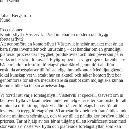
dem varmt!
Johan Bergström
Kund
Recensioner
Kontorsflytt i Västervik – Vad innebär en modern och trygg
företagsflytt?
Att genomföra en kontorsflytt i Västervik innebär mycket mer än att
bara flytta inventarier och utrustning – det handlar om en grundligt
planerad process där trygghet, produktivitet och liten påverkan på er
verksamhet står i fokus. På Flyttgruppen har vi gedigen erfarenhet av
både mindre och större företagsflyttar där vi genomfört allt från
enskilda arbetsplatser till fullständiga huvudkontor. Med djupgående
lokal kunskap vet vi exakt hur en aktuell och säker kontorsflytt bör
genomföras för att era medarbetare så snabbt som möjligt ska kunna
komma tillbaka till sin arbetsvardag.
Vi förstår att varje företagsflytt i Västervik är speciell. Oavsett om ni
behöver flytta verksamheten under en helg eller efter kontorstid för att
minimera driftsstopp, utgår vi alltid från ert företags behov för att
leverera en trygg företagsflytt. Vi arbetar flexibelt och framåtblickande
för att minimera störningar, och vi ser till att pålitlig kontorsflytt alltid är
prioritet. Tar ni hjälp av oss får ni tillgång till ett kvalificerat team med
stor vana av Västervik flytta och planerade företagsflyttar, som kan