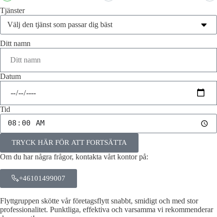
Tjänster
Ditt namn
Datum
Tid
TRYCK HÄR FÖR ATT FORTSÄTTA
Om du har några frågor, kontakta vårt kontor på:
+46101499007
Flyttgruppen skötte vår företagsflytt snabbt, smidigt och med stor
professionalitet. Punktliga, effektiva och varsamma vi rekommenderar