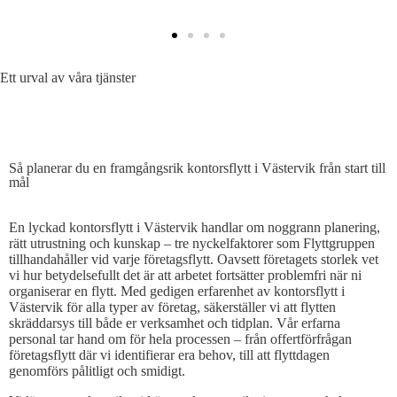
Ett urval av våra tjänster
SÅ PLANERAR DU EN EFFEKTIV KONTORSFLYTT
Så planerar du en framgångsrik kontorsflytt i Västervik från start till
mål
En lyckad kontorsflytt i Västervik handlar om noggrann planering,
rätt utrustning och kunskap – tre nyckelfaktorer som Flyttgruppen
tillhandahåller vid varje företagsflytt. Oavsett företagets storlek vet
vi hur betydelsefullt det är att arbetet fortsätter problemfri när ni
organiserar en flytt. Med gedigen erfarenhet av kontorsflytt i
Västervik för alla typer av företag, säkerställer vi att flytten
skräddarsys till både er verksamhet och tidplan. Vår erfarna
personal tar hand om för hela processen – från offertförfrågan
företagsflytt där vi identifierar era behov, till att flyttdagen
genomförs pålitligt och smidigt.