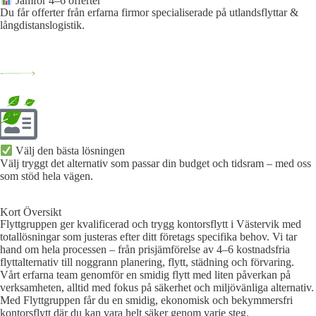
Jämför 4–6 offerter
Du får offerter från erfarna firmor specialiserade på utlandsflyttar &
långdistanslogistik.
Välj den bästa lösningen​
Välj tryggt det alternativ som passar din budget och tidsram – med oss
som stöd hela vägen.
Kort Översikt
Flyttgruppen ger kvalificerad och trygg kontorsflytt i Västervik med
totallösningar som justeras efter ditt företags specifika behov. Vi tar
hand om hela processen – från prisjämförelse av 4–6 kostnadsfria
flyttalternativ till noggrann planering, flytt, städning och förvaring.
Vårt erfarna team genomför en smidig flytt med liten påverkan på
verksamheten, alltid med fokus på säkerhet och miljövänliga alternativ.
Med Flyttgruppen får du en smidig, ekonomisk och bekymmersfri
kontorsflytt där du kan vara helt säker genom varje steg.