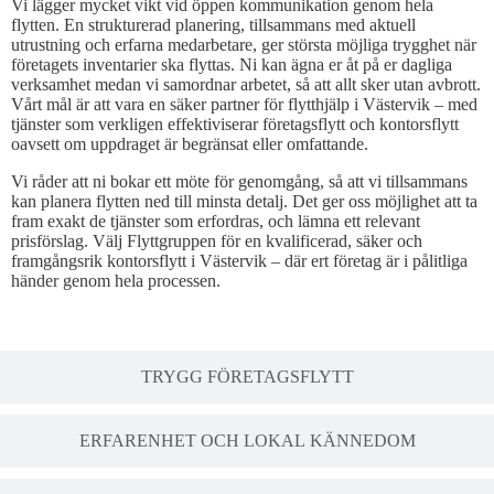
Vi lägger mycket vikt vid öppen kommunikation genom hela
flytten. En strukturerad planering, tillsammans med aktuell
utrustning och erfarna medarbetare, ger största möjliga trygghet när
företagets inventarier ska flyttas. Ni kan ägna er åt på er dagliga
verksamhet medan vi samordnar arbetet, så att allt sker utan avbrott.
Vårt mål är att vara en säker partner för flytthjälp i Västervik – med
tjänster som verkligen effektiviserar företagsflytt och kontorsflytt
oavsett om uppdraget är begränsat eller omfattande.
Vi råder att ni bokar ett möte för genomgång, så att vi tillsammans
kan planera flytten ned till minsta detalj. Det ger oss möjlighet att ta
fram exakt de tjänster som erfordras, och lämna ett relevant
prisförslag. Välj Flyttgruppen för en kvalificerad, säker och
framgångsrik kontorsflytt i Västervik – där ert företag är i pålitliga
händer genom hela processen.
TRYGG FÖRETAGSFLYTT
ERFARENHET OCH LOKAL KÄNNEDOM