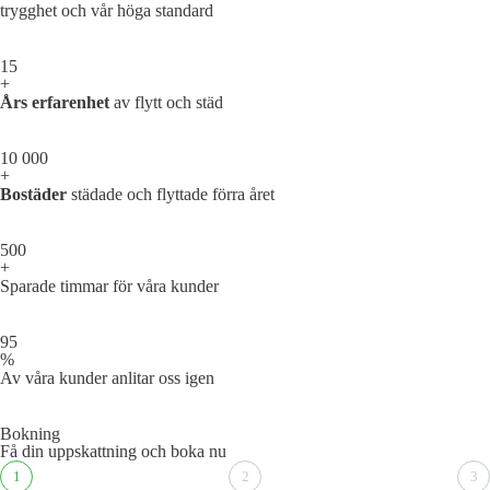
trygghet och vår höga standard
15
+
Års erfarenhet
av flytt och städ
10 000
+
Bostäder
städade och flyttade förra året
500
+
Sparade timmar för våra kunder
95
%
Av våra kunder anlitar oss igen
Bokning
Få din uppskattning och boka nu
1
2
3