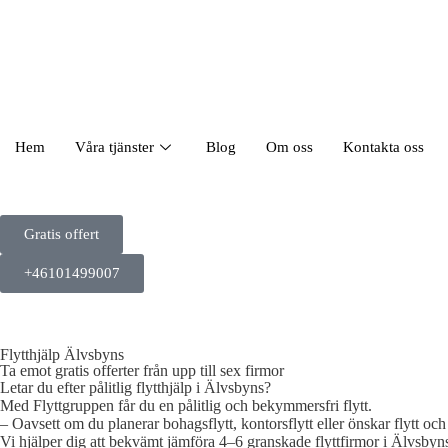
Hem
Våra tjänster
Blog
Om oss
Kontakta oss
Gratis offert
+46101499007
Flytthjälp Älvsbyns
Ta emot gratis offerter från upp till sex firmor
Letar du efter pålitlig flytthjälp i Älvsbyns?
Med Flyttgruppen får du en pålitlig och bekymmersfri flytt.
– Oavsett om du planerar bohagsflytt, kontorsflytt eller önskar flytt och 
Vi hjälper dig att bekvämt jämföra 4–6 granskade flyttfirmor i Älvsbyns,