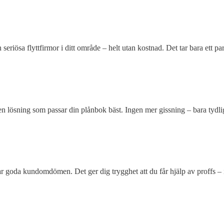
 seriösa flyttfirmor i ditt område – helt utan kostnad. Det tar bara ett 
en lösning som passar din plånbok bäst. Ingen mer gissning – bara tydlig
ar goda kundomdömen. Det ger dig trygghet att du får hjälp av proffs – i