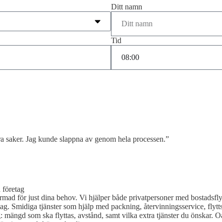
Ditt namn
Tid
åra saker. Jag kunde slappna av genom hela processen.”
 företag
formad för just dina behov. Vi hjälper både privatpersoner med bostadsfl
etag. Smidiga tjänster som hjälp med packning, återvinningsservice, flytt
ning: mängd som ska flyttas, avstånd, samt vilka extra tjänster du önskar. 