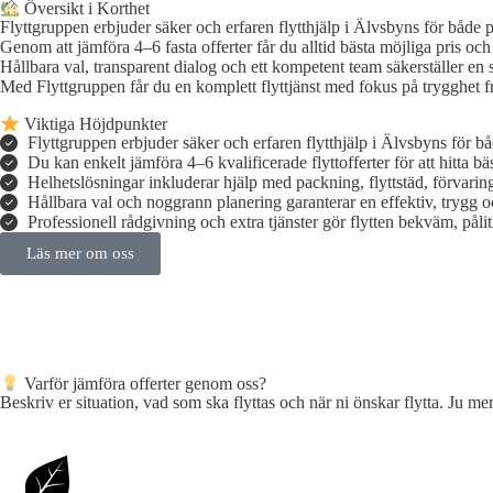
Översikt i Korthet
Flyttgruppen erbjuder säker och erfaren flytthjälp i Älvsbyns för både pr
Genom att jämföra 4–6 fasta offerter får du alltid bästa möjliga pris oc
Hållbara val, transparent dialog och ett kompetent team säkerställer en s
Med Flyttgruppen får du en komplett flyttjänst med fokus på trygghet frå
Viktiga Höjdpunkter
Flyttgruppen erbjuder säker och erfaren flytthjälp i Älvsbyns för bå
Du kan enkelt jämföra 4–6 kvalificerade flyttofferter för att hitta bäst
Helhetslösningar inkluderar hjälp med packning, flyttstäd, förvarin
Hållbara val och noggrann planering garanterar en effektiv, trygg 
Professionell rådgivning och extra tjänster gör flytten bekväm, pålitli
Läs mer om oss
Varför jämföra offerter genom oss?
Beskriv er situation, vad som ska flyttas och när ni önskar flytta. Ju mer