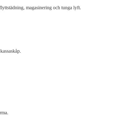
 flyttstädning, magasinering och tunga lyft.
 kassaskåp.
irma.