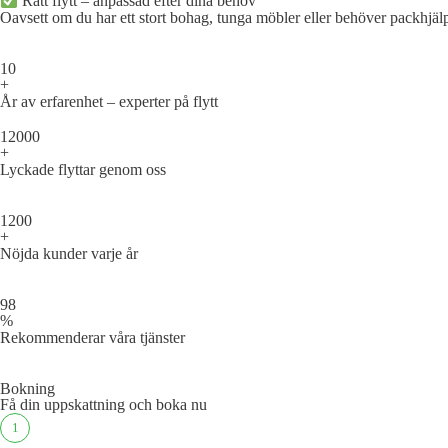
Rätt flytt – anpassad efter dina behov
Oavsett om du har ett stort bohag, tunga möbler eller behöver packhjälp,
10
+
År av erfarenhet – experter på flytt
12000
+
Lyckade flyttar genom oss
1200
+
Nöjda kunder varje år
98
%
Rekommenderar våra tjänster
Bokning
Få din uppskattning och boka nu
1