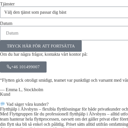
Tjänster
Datum
TRYCK HÄR FÖR ATT FORTSÄTTA
Om du har några frågor, kontakta vårt kontor på:
+46 101499007
“Flytten gick otroligt smidigt, teamet var punktligt och varsamt med v
— Emma L, Stockholm
Kund
Vad säger våra kunder?
Flytthjälp i Älvsbyns – flexibla flyttlösningar för både privatkunder och
Med Flyttgruppen får du professionell flytthjälp i Älvsbyns – alltid ut
team hanterar hela flyttprocessen, oavsett om det gäller privat eller för
din flytt ska bli så enkel och pålitlig. Priset sätts alltid utifrån omfatt