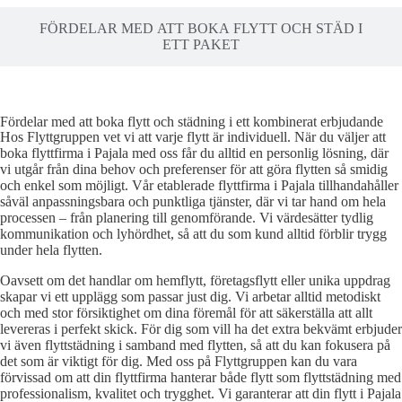
FÖRDELAR MED ATT BOKA FLYTT OCH STÄD I
ETT PAKET
Fördelar med att boka flytt och städning i ett kombinerat erbjudande
Hos Flyttgruppen vet vi att varje flytt är individuell. När du väljer att
boka flyttfirma i Pajala med oss får du alltid en personlig lösning, där
vi utgår från dina behov och preferenser för att göra flytten så smidig
och enkel som möjligt. Vår etablerade flyttfirma i Pajala tillhandahåller
såväl anpassningsbara och punktliga tjänster, där vi tar hand om hela
processen – från planering till genomförande. Vi värdesätter tydlig
kommunikation och lyhördhet, så att du som kund alltid förblir trygg
under hela flytten.
Oavsett om det handlar om hemflytt, företagsflytt eller unika uppdrag
skapar vi ett upplägg som passar just dig. Vi arbetar alltid metodiskt
och med stor försiktighet om dina föremål för att säkerställa att allt
levereras i perfekt skick. För dig som vill ha det extra bekvämt erbjuder
vi även flyttstädning i samband med flytten, så att du kan fokusera på
det som är viktigt för dig. Med oss på Flyttgruppen kan du vara
förvissad om att din flyttfirma hanterar både flytt som flyttstädning med
professionalism, kvalitet och trygghet. Vi garanterar att din flytt i Pajala