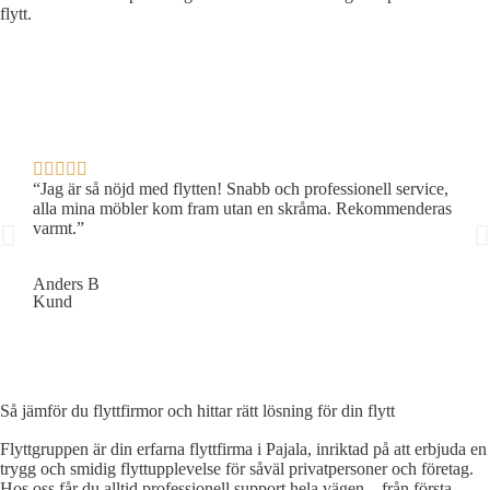
flytt.
“Jag är så nöjd med flytten! Snabb och professionell service,
“Jag
alla mina möbler kom fram utan en skråma. Rekommenderas
alla
varmt.”
varm
Anders B
Lina
Kund
Kun
Så jämför du flyttfirmor och hittar rätt lösning för din flytt
Flyttgruppen är din erfarna flyttfirma i Pajala, inriktad på att erbjuda en
trygg och smidig flyttupplevelse för såväl privatpersoner och företag.
Hos oss får du alltid professionell support hela vägen – från första