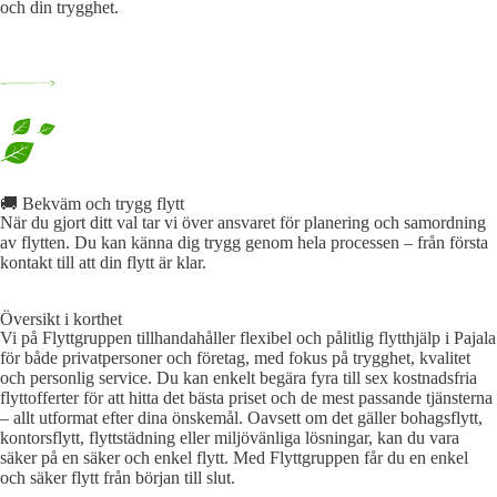
och din trygghet.
🚚 Bekväm och trygg flytt
När du gjort ditt val tar vi över ansvaret för planering och samordning
av flytten. Du kan känna dig trygg genom hela processen – från första
kontakt till att din flytt är klar.
Översikt i korthet
Vi på Flyttgruppen tillhandahåller flexibel och pålitlig flytthjälp i Pajala
för både privatpersoner och företag, med fokus på trygghet, kvalitet
och personlig service. Du kan enkelt begära fyra till sex kostnadsfria
flyttofferter för att hitta det bästa priset och de mest passande tjänsterna
– allt utformat efter dina önskemål. Oavsett om det gäller bohagsflytt,
kontorsflytt, flyttstädning eller miljövänliga lösningar, kan du vara
säker på en säker och enkel flytt. Med Flyttgruppen får du en enkel
och säker flytt från början till slut.