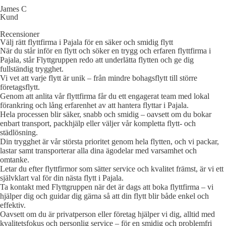
James C
Kund
Recensioner
Välj rätt flyttfirma i Pajala för en säker och smidig flytt
När du står inför en flytt och söker en trygg och erfaren flyttfirma i
Pajala, står Flyttgruppen redo att underlätta flytten och ge dig
fullständig trygghet.
Vi vet att varje flytt är unik – från mindre bohagsflytt till större
företagsflytt.
Genom att anlita vår flyttfirma får du ett engagerat team med lokal
förankring och lång erfarenhet av att hantera flyttar i Pajala.
Hela processen blir säker, snabb och smidig – oavsett om du bokar
enbart transport, packhjälp eller väljer vår kompletta flytt- och
städlösning.
Din trygghet är vår största prioritet genom hela flytten, och vi packar,
lastar samt transporterar alla dina ägodelar med varsamhet och
omtanke.
Letar du efter flyttfirmor som sätter service och kvalitet främst, är vi ett
självklart val för din nästa flytt i Pajala.
Ta kontakt med Flyttgruppen när det är dags att boka flyttfirma – vi
hjälper dig och guidar dig gärna så att din flytt blir både enkel och
effektiv.
Oavsett om du är privatperson eller företag hjälper vi dig, alltid med
kvalitetsfokus och personlig service – för en smidig och problemfri