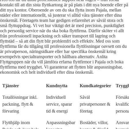
kontakt till att din sista flyttkartong är på plats i ditt nya boende eller på
ditt nya kontor. Oberoende av om du ska flytta inom Pajala, mellan
städer eller internationellt, så justerar vi alltid våra tjänster efter dina
önskemål. Företagets team har gedigen erfarenhet av såväl stora och
små flyttuppdrag. Vi vet hur viktigt det är med precision, punktlighet
och personlig service när du ska boka flyttfirma. Därför sköter vi allt
från professionell inpackning och säker transport till lagring och
flyttstäd – så att din flytt blir problemfri och effektiv. Med oss som
flyttfirma får du tillgång till professionella flyttlösningar oavsett om du
är privatperson, näringsidkare eller har specifika önskemål kring
exempelvis specialtransporter och hållbara alternativ. Anlita
Flyttgruppen när du vill jämföra erfarna flyttfirmor i Pajala och boka
flyttfirma med trygghet. Vi garanterar att flytten blir anpassningsbar,
ekonomisk och helt individuell efter dina önskemål.
Tjänster
Kundnytta
Kundkategorier
Tryggh
Totallösningar inkl.
Individuell
Såväl
Försäkr
packning, flytt &
service, sparar
privatpersoner &
kvalifi
förvaring
tid & energi
företag
persona
Flytthjälp inom
Anpassningsbar
Bostäder, villor,
Ansvar