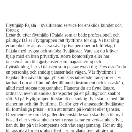
FLYTTHJÄLP PAJALA
Flytthjälp Pajala – kvalificerad service för enskilda kunder och
företag
Letar du efter flytthjälp i Pajala som är både professionell och
pålitlig? Då är Flyttgruppen rätt flyttfirma för dig. Vi har lång
erfarenhet av att assistera såväl privatpersoner och företag i
Pajala med trygga och snabba flyttjänster. Vare sig du kräver
hjälp med en liten privatflytt, större kontorsflytt eller har
önskemål om tilläggstjänster som magasinering och
flyttstädning, har vi tjänsten som passar exakt dig. Hos oss får du
en personlig och smidig tjänster hela vägen. Vår flyttfirma i
Pajala utför såväl tunga lyft som specialiserade transporter – vi
tar hand om allt från möbler till musikinstrument och kassaskåp,
alltid med största noggrannhet. Planerar du att flytta längre,
ordnar vi även utländska transporter på ett pålitligt och snabbt
sätt. Vi på Flyttgruppen förstår att en smidig flytt startar med rätt
planering och rätt flyttfirma. Därför ger vi anpassade flyttjänster
till förmånliga priser – utan att tumma på kvalitet eller tjänster.
Oberoende av om det gäller den enskilde som ska flytta till nytt
bostad eller verksamheten som organiserar en verksamhetsflytt,
kan du lita på vår kompetens och vårt engagemang. Hör av dig
till oss idag för en gratis offert – vi är glada över att ge dig