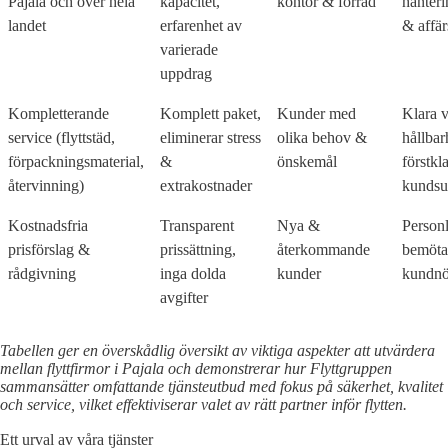
Pajala och över hela
kapacitet,
kontor & förråd
hanter
landet
erfarenhet av
& affär
varierade
uppdrag
Kompletterande
Komplett paket,
Kunder med
Klara v
service (flyttstäd,
eliminerar stress
olika behov &
hållbar
förpackningsmaterial,
&
önskemål
förstkl
återvinning)
extrakostnader
kundsu
Kostnadsfria
Transparent
Nya &
Personl
prisförslag &
prissättning,
återkommande
bemöta
rådgivning
inga dolda
kunder
kundnö
avgifter
Tabellen ger en överskådlig översikt av viktiga aspekter att utvärdera
mellan flyttfirmor i Pajala och demonstrerar hur Flyttgruppen
sammansätter omfattande tjänsteutbud med fokus på säkerhet, kvalitet
och service, vilket effektiviserar valet av rätt partner inför flytten.
Ett urval av våra tjänster