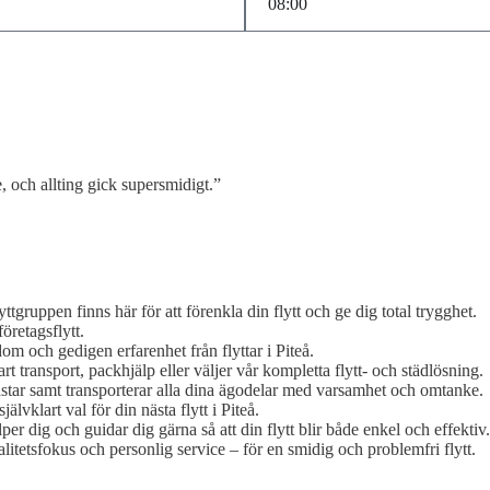
, och allting gick supersmidigt.”
yttgruppen finns här för att förenkla din flytt och ge dig total trygghet.
företagsflytt.
dom och gedigen erfarenhet från flyttar i Piteå.
 transport, packhjälp eller väljer vår kompletta flytt- och städlösning.
 lastar samt transporterar alla dina ägodelar med varsamhet och omtanke.
jälvklart val för din nästa flytt i Piteå.
er dig och guidar dig gärna så att din flytt blir både enkel och effektiv.
alitetsfokus och personlig service – för en smidig och problemfri flytt.