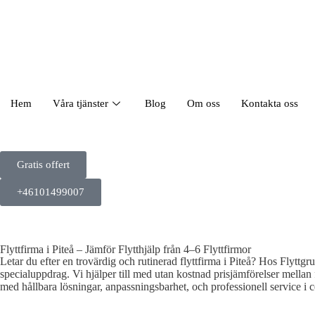
Hem
Våra tjänster
Blog
Om oss
Kontakta oss
Gratis offert
+46101499007
Flyttfirma i Piteå – Jämför Flytthjälp från 4–6 Flyttfirmor
Letar du efter en trovärdig och rutinerad flyttfirma i Piteå? Hos Flyttgrupp
specialuppdrag. Vi hjälper till med utan kostnad prisjämförelser mellan fy
med hållbara lösningar, anpassningsbarhet, och professionell service i c