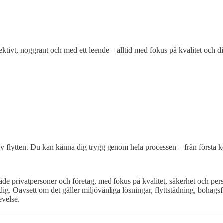
ktivt, noggrant och med ett leende – alltid med fokus på kvalitet och di
v flytten. Du kan känna dig trygg genom hela processen – från första konta
åde privatpersoner och företag, med fokus på kvalitet, säkerhet och perso
 dig. Oavsett om det gäller miljövänliga lösningar, flyttstädning, bohagsf
evelse.