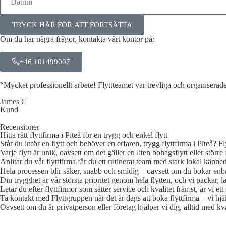
TRYCK HÄR FÖR ATT FORTSÄTTA
Om du har några frågor, kontakta vårt kontor på:
+46 101499007
“Mycket professionellt arbete! Flyttteamet var trevliga och organiserade
James C
Kund
Recensioner
Hitta rätt flyttfirma i Piteå för en trygg och enkel flytt
Står du inför en flytt och behöver en erfaren, trygg flyttfirma i Piteå? Fl
Varje flytt är unik, oavsett om det gäller en liten bohagsflytt eller större 
Anlitar du vår flyttfirma får du ett rutinerat team med stark lokal känne
Hela processen blir säker, snabb och smidig – oavsett om du bokar enbart
Din trygghet är vår största prioritet genom hela flytten, och vi packar,
Letar du efter flyttfirmor som sätter service och kvalitet främst, är vi ett s
Ta kontakt med Flyttgruppen när det är dags att boka flyttfirma – vi hjälp
Oavsett om du är privatperson eller företag hjälper vi dig, alltid med kv