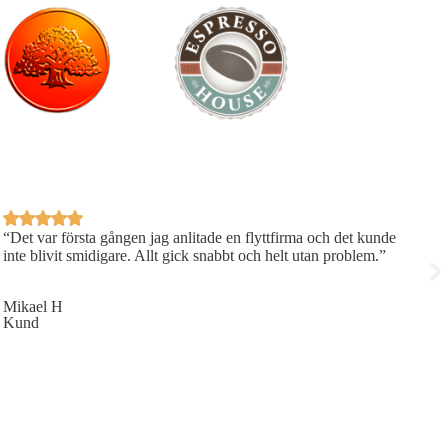
“Det var första gången jag anlitade en flyttfirma och det kunde
“
inte blivit smidigare. Allt gick snabbt och helt utan problem.”
m
Mikael H
S
Kund
K