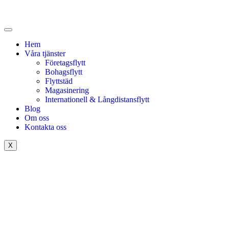
Hem
Våra tjänster
Företagsflytt
Bohagsflytt
Flyttstäd
Magasinering
Internationell & Långdistansflytt
Blog
Om oss
Kontakta oss
X