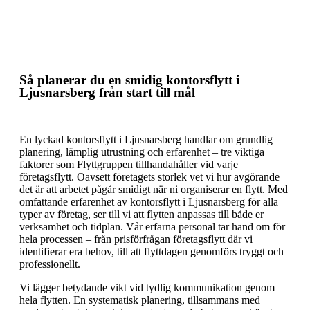
Så planerar du en effektiv kontorsflytt
Så planerar du en smidig kontorsflytt i
Ljusnarsberg från start till mål
En lyckad kontorsflytt i Ljusnarsberg handlar om grundlig
planering, lämplig utrustning och erfarenhet – tre viktiga
faktorer som Flyttgruppen tillhandahåller vid varje
företagsflytt. Oavsett företagets storlek vet vi hur avgörande
det är att arbetet pågår smidigt när ni organiserar en flytt. Med
omfattande erfarenhet av kontorsflytt i Ljusnarsberg för alla
typer av företag, ser till vi att flytten anpassas till både er
verksamhet och tidplan. Vår erfarna personal tar hand om för
hela processen – från prisförfrågan företagsflytt där vi
identifierar era behov, till att flyttdagen genomförs tryggt och
professionellt.
Vi lägger betydande vikt vid tydlig kommunikation genom
hela flytten. En systematisk planering, tillsammans med