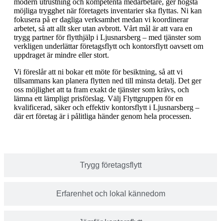
modern utrustning och kompetenta medarbetare, ger högsta
möjliga trygghet när företagets inventarier ska flyttas. Ni kan
fokusera på er dagliga verksamhet medan vi koordinerar
arbetet, så att allt sker utan avbrott. Vårt mål är att vara en
trygg partner för flytthjälp i Ljusnarsberg – med tjänster som
verkligen underlättar företagsflytt och kontorsflytt oavsett om
uppdraget är mindre eller stort.
Vi föreslår att ni bokar ett möte för besiktning, så att vi
tillsammans kan planera flytten ned till minsta detalj. Det ger
oss möjlighet att ta fram exakt de tjänster som krävs, och
lämna ett lämpligt prisförslag. Välj Flyttgruppen för en
kvalificerad, säker och effektiv kontorsflytt i Ljusnarsberg –
där ert företag är i pålitliga händer genom hela processen.
Trygg företagsflytt
Erfarenhet och lokal kännedom