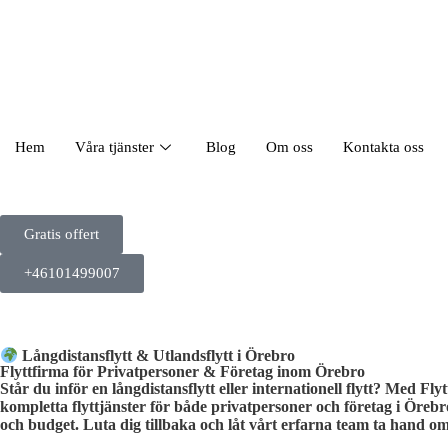
Hem
Våra tjänster
Blog
Om oss
Kontakta oss
Gratis offert
+46101499007
Långdistansflytt & Utlandsflytt i Örebro
Flyttfirma för Privatpersoner & Företag inom Örebro
Står du inför en långdistansflytt eller internationell flytt? Med Fl
kompletta flyttjänster för både privatpersoner och företag i Örebr
och budget. Luta dig tillbaka och låt vårt erfarna team ta hand om 