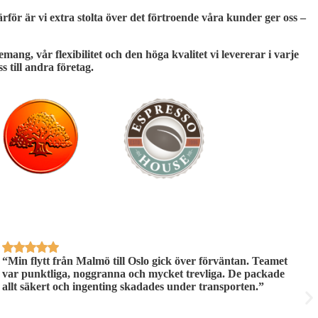
ärför är vi extra stolta över det förtroende våra kunder ger oss –
ng, vår flexibilitet och den höga kvalitet vi levererar i varje
s till andra företag.
“Min flytt från Malmö till Oslo gick över förväntan. Teamet
“
var punktliga, noggranna och mycket trevliga. De packade
s
allt säkert och ingenting skadades under transporten.”
E
i