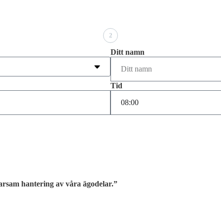
2
Ditt namn
Tid
 varsam hantering av våra ägodelar.”