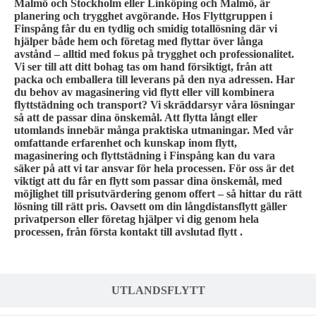
Malmö och Stockholm eller Linköping och Malmö, är
planering och trygghet avgörande. Hos Flyttgruppen i
Finspång får du en tydlig och smidig totallösning där vi
hjälper både hem och företag med flyttar över långa
avstånd – alltid med fokus på trygghet och professionalitet.
Vi ser till att ditt bohag tas om hand försiktigt, från att
packa och emballera till leverans på den nya adressen. Har
du behov av magasinering vid flytt eller vill kombinera
flyttstädning och transport? Vi skräddarsyr våra lösningar
så att de passar dina önskemål. Att flytta långt eller
utomlands innebär många praktiska utmaningar. Med vår
omfattande erfarenhet och kunskap inom flytt,
magasinering och flyttstädning i Finspång kan du vara
säker på att vi tar ansvar för hela processen. För oss är det
viktigt att du får en flytt som passar dina önskemål, med
möjlighet till prisutvärdering genom offert – så hittar du rätt
lösning till rätt pris. Oavsett om din långdistansflytt gäller
privatperson eller företag hjälper vi dig genom hela
processen, från första kontakt till avslutad flytt .
UTLANDSFLYTT