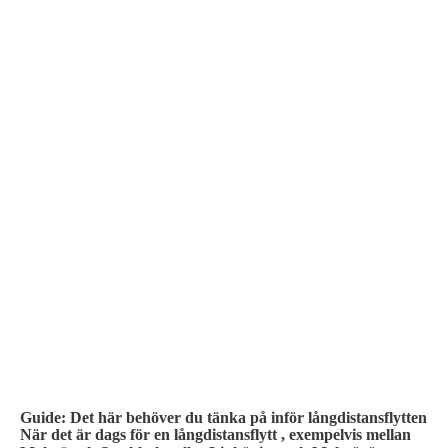
STEG FÖR STEG
Guide: Det här behöver du tänka på inför långdistansflytten
När det är dags för en långdistansflytt , exempelvis mellan