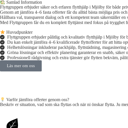
Samlad Information
Flyttgruppen erbjuder säker och erfaren flytthjälp i Mjölby för både pri
Genom att jämföra 4–6 fasta offerter får du alltid bästa möjliga pris oc
Hållbara val, transparent dialog och ett kompetent team säkerställer en s
Med Flyttgruppen får du en komplett flyttjänst med fokus på trygghet frå
Huvudpunkter
Flyttgruppen erbjuder pålitlig och kvalitativ flytthjälp i Mjölby för 
Du kan enkelt jämföra 4–6 kvalificerade flyttofferter för att hitta opti
Helhetslösningar inkluderar packhjälp, flyttstädning, magasinering 
Gröna lösningar och effektiv planering garanterar en snabb, säker oc
Professionell rådgivning och extra tjänster gör flytten bekväm, pålitli
Läs mer om oss
Varför jämföra offerter genom oss?
Beskriv er situation, vad som ska flyttas och när ni önskar flytta. Ju mer