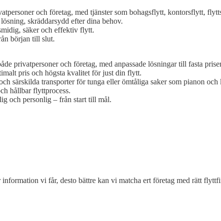
vatpersoner och företag, med tjänster som bohagsflytt, kontorsflytt, flyt
h lösning, skräddarsydd efter dina behov.
midig, säker och effektiv flytt.
n början till slut.
både privatpersoner och företag, med anpassade lösningar till fasta priser
malt pris och högsta kvalitet för just din flytt.
och särskilda transporter för tunga eller ömtåliga saker som pianon och
h hållbar flyttprocess.
g och personlig – från start till mål.
 information vi får, desto bättre kan vi matcha ert företag med rätt flyttf