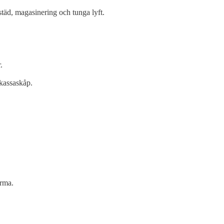
tstäd, magasinering och tunga lyft.
.
 kassaskåp.
irma.