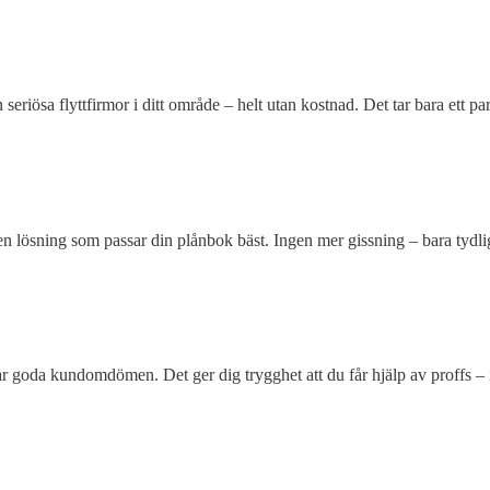
 seriösa flyttfirmor i ditt område – helt utan kostnad. Det tar bara ett 
en lösning som passar din plånbok bäst. Ingen mer gissning – bara tydlig
ar goda kundomdömen. Det ger dig trygghet att du får hjälp av proffs – i