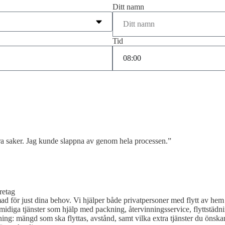
Ditt namn
Tid
åra saker. Jag kunde slappna av genom hela processen.”
retag
rmad för just dina behov. Vi hjälper både privatpersoner med flytt av he
 Smidiga tjänster som hjälp med packning, återvinningsservice, flyttstädni
ttning: mängd som ska flyttas, avstånd, samt vilka extra tjänster du önska