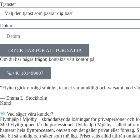
Tjänster
Datum
TRYCK HÄR FÖR ATT FORTSÄTTA
Om du har några frågor, kontakta vårt kontor på:
+46 101499007
“Flytten gick otroligt smidigt, teamet var punktligt och varsamt med v
— Emma L, Stockholm
Kund
Vad säger våra kunder?
Flytthjälp i Mjölby – skräddarsydda lösningar för privatpersoner och fö
Med Flyttgruppen får du professionell flytthjälp i Mjölby – alltid utfo
hanterar hela flyttprocessen, oavsett om det gäller privat eller företag.
ska bli så smidig och säker som möjligt. Priset sätts alltid utifrån omfa