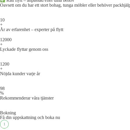
Rätt flytt – anpassad efter dina behov
Oavsett om du har ett stort bohag, tunga möbler eller behöver packhjälp,
10
+
År av erfarenhet – experter på flytt
12000
+
Lyckade flyttar genom oss
1200
+
Nöjda kunder varje år
98
%
Rekommenderar våra tjänster
Bokning
Få din uppskattning och boka nu
1