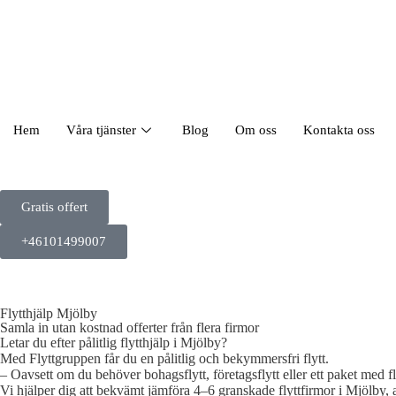
Hem
Våra tjänster
Blog
Om oss
Kontakta oss
Gratis offert
+46101499007
Flytthjälp Mjölby
Samla in utan kostnad offerter från flera firmor
Letar du efter pålitlig flytthjälp i Mjölby?
Med Flyttgruppen får du en pålitlig och bekymmersfri flytt.
– Oavsett om du behöver bohagsflytt, företagsflytt eller ett paket med flyt
Vi hjälper dig att bekvämt jämföra 4–6 granskade flyttfirmor i Mjölby, a