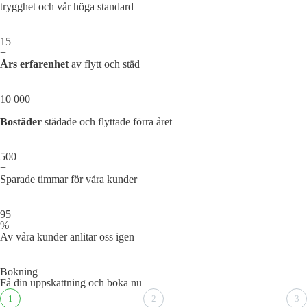
trygghet och vår höga standard
15
+
Års erfarenhet
av flytt och städ
10 000
+
Bostäder
städade och flyttade förra året
500
+
Sparade timmar för våra kunder
95
%
Av våra kunder anlitar oss igen
Bokning
Få din uppskattning och boka nu
1
2
3