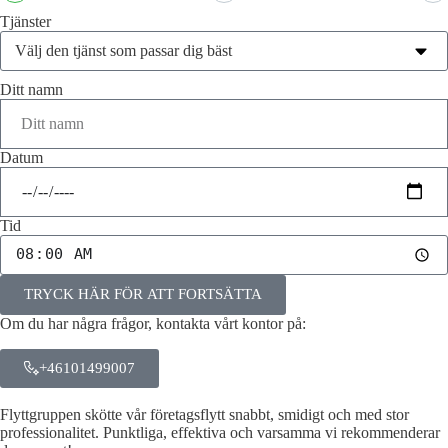
Tjänster
Ditt namn
Datum
Tid
TRYCK HÄR FÖR ATT FORTSÄTTA
Om du har några frågor, kontakta vårt kontor på:
+46101499007
Flyttgruppen skötte vår företagsflytt snabbt, smidigt och med stor
professionalitet. Punktliga, effektiva och varsamma vi rekommenderar