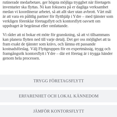
rutinerade medarbetare, ger högsta möjliga trygghet när företagets
inventarier ska flyttas. Ni kan fokusera på er dagliga verksamhet
medan vi koordinerar arbetet, så att allt sker utan avbrott. Vårt mål
är att vara en pålitlig partner för flytthjälp i Ydre – med tjänster som
verkligen förenklar företagsflytt och kontorsflytt oavsett om
uppdraget är begränsat eller omfattande.
Vi råder att ni bokar ett möte för granskning, så att vi tillsammans
kan planera flytten ned till varje detalj. Det ger oss möjlighet att ta
fram exakt de tjänster som krävs, och lämna ett passande
kostnadsförslag. Välj Flyttgruppen för en expertmässig, trygg och
framgångsrik kontorsflytt i Ydre – där ert företag är i trygga händer
genom hela processen.
TRYGG FÖRETAGSFLYTT
ERFARENHET OCH LOKAL KÄNNEDOM
JÄMFÖR KONTORSFLYTT