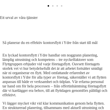
Ett urval av våra tjänster
SÅ PLANERAR DU EN EFFEKTIV KONTORSFLYTT
Så planerar du en effektiv kontorsflytt i Ydre från start till mål
En lyckad kontorsflytt i Ydre handlar om noggrann planering,
lämplig utrustning och kompetens – tre nyckelfaktorer som
Flyttgruppen erbjuder vid varje företagsflytt. Oavsett företagets
storlek vet vi hur betydelsefullt det är att arbetet fortsätter smidigt
när ni organiserar en flytt. Med omfattande erfarenhet av
kontorsflytt i Ydre för alla typer av företag, säkerställer vi att flytten
anpassas till både er verksamhet och tidplan. Vår erfarna personal
tar hand om för hela processen – från offertinhämtning företagsflytt
där vi kartlägger era behov, till att flyttdagen genomförs pålitligt och
effektivt.
Vi lägger mycket vikt vid klar kommunikation genom hela flytten.
En strukturerad planering, tillsammans med aktuell utrustning och