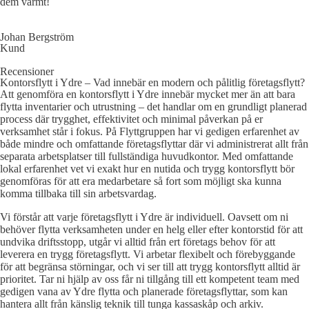
dem varmt!
Johan Bergström
Kund
Recensioner
Kontorsflytt i Ydre – Vad innebär en modern och pålitlig företagsflytt?
Att genomföra en kontorsflytt i Ydre innebär mycket mer än att bara
flytta inventarier och utrustning – det handlar om en grundligt planerad
process där trygghet, effektivitet och minimal påverkan på er
verksamhet står i fokus. På Flyttgruppen har vi gedigen erfarenhet av
både mindre och omfattande företagsflyttar där vi administrerat allt från
separata arbetsplatser till fullständiga huvudkontor. Med omfattande
lokal erfarenhet vet vi exakt hur en nutida och trygg kontorsflytt bör
genomföras för att era medarbetare så fort som möjligt ska kunna
komma tillbaka till sin arbetsvardag.
Vi förstår att varje företagsflytt i Ydre är individuell. Oavsett om ni
behöver flytta verksamheten under en helg eller efter kontorstid för att
undvika driftsstopp, utgår vi alltid från ert företags behov för att
leverera en trygg företagsflytt. Vi arbetar flexibelt och förebyggande
för att begränsa störningar, och vi ser till att trygg kontorsflytt alltid är
prioritet. Tar ni hjälp av oss får ni tillgång till ett kompetent team med
gedigen vana av Ydre flytta och planerade företagsflyttar, som kan
hantera allt från känslig teknik till tunga kassaskåp och arkiv.