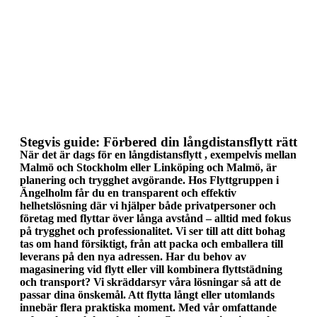
Steg för steg
Stegvis guide: Förbered din långdistansflytt rätt
När det är dags för en långdistansflytt , exempelvis mellan
Malmö och Stockholm eller Linköping och Malmö, är
planering och trygghet avgörande. Hos Flyttgruppen i
Ängelholm får du en transparent och effektiv
helhetslösning där vi hjälper både privatpersoner och
företag med flyttar över långa avstånd – alltid med fokus
på trygghet och professionalitet. Vi ser till att ditt bohag
tas om hand försiktigt, från att packa och emballera till
leverans på den nya adressen. Har du behov av
magasinering vid flytt eller vill kombinera flyttstädning
och transport? Vi skräddarsyr våra lösningar så att de
passar dina önskemål. Att flytta långt eller utomlands
innebär flera praktiska moment. Med vår omfattande