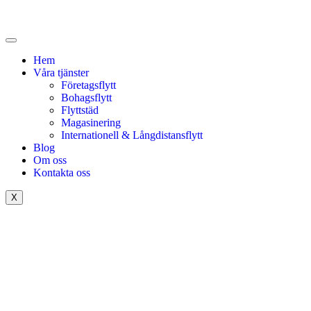
Hem
Våra tjänster
Företagsflytt
Bohagsflytt
Flyttstäd
Magasinering
Internationell & Långdistansflytt
Blog
Om oss
Kontakta oss
X