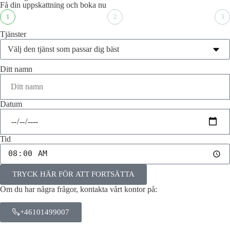
Få din uppskattning och boka nu
1
2
3
Tjänster
Ditt namn
Datum
Tid
TRYCK HÄR FÖR ATT FORTSÄTTA
Om du har några frågor, kontakta vårt kontor på:
+46101499007