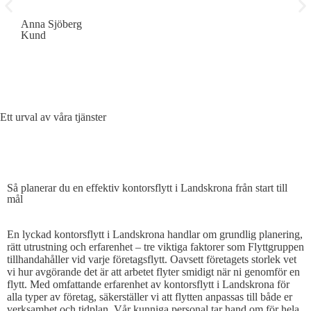
Anna Sjöberg
Erik
Kund
Kun
Ett urval av våra tjänster
SÅ PLANERAR DU EN EFFEKTIV KONTORSFLYTT
Så planerar du en effektiv kontorsflytt i Landskrona från start till
mål
En lyckad kontorsflytt i Landskrona handlar om grundlig planering,
rätt utrustning och erfarenhet – tre viktiga faktorer som Flyttgruppen
tillhandahåller vid varje företagsflytt. Oavsett företagets storlek vet
vi hur avgörande det är att arbetet flyter smidigt när ni genomför en
flytt. Med omfattande erfarenhet av kontorsflytt i Landskrona för
alla typer av företag, säkerställer vi att flytten anpassas till både er
verksamhet och tidplan. Vår kunniga personal tar hand om för hela