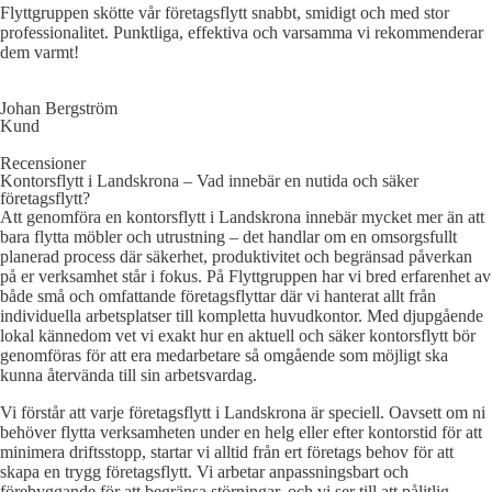
Flyttgruppen skötte vår företagsflytt snabbt, smidigt och med stor
professionalitet. Punktliga, effektiva och varsamma vi rekommenderar
dem varmt!
Johan Bergström
Kund
Recensioner
Kontorsflytt i Landskrona – Vad innebär en nutida och säker
företagsflytt?
Att genomföra en kontorsflytt i Landskrona innebär mycket mer än att
bara flytta möbler och utrustning – det handlar om en omsorgsfullt
planerad process där säkerhet, produktivitet och begränsad påverkan
på er verksamhet står i fokus. På Flyttgruppen har vi bred erfarenhet av
både små och omfattande företagsflyttar där vi hanterat allt från
individuella arbetsplatser till kompletta huvudkontor. Med djupgående
lokal kännedom vet vi exakt hur en aktuell och säker kontorsflytt bör
genomföras för att era medarbetare så omgående som möjligt ska
kunna återvända till sin arbetsvardag.
Vi förstår att varje företagsflytt i Landskrona är speciell. Oavsett om ni
behöver flytta verksamheten under en helg eller efter kontorstid för att
minimera driftsstopp, startar vi alltid från ert företags behov för att
skapa en trygg företagsflytt. Vi arbetar anpassningsbart och
förebyggande för att begränsa störningar, och vi ser till att pålitlig