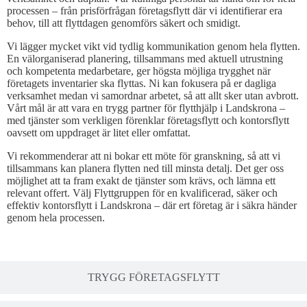
processen – från prisförfrågan företagsflytt där vi identifierar era
behov, till att flyttdagen genomförs säkert och smidigt.
Vi lägger mycket vikt vid tydlig kommunikation genom hela flytten.
En välorganiserad planering, tillsammans med aktuell utrustning
och kompetenta medarbetare, ger högsta möjliga trygghet när
företagets inventarier ska flyttas. Ni kan fokusera på er dagliga
verksamhet medan vi samordnar arbetet, så att allt sker utan avbrott.
Vårt mål är att vara en trygg partner för flytthjälp i Landskrona –
med tjänster som verkligen förenklar företagsflytt och kontorsflytt
oavsett om uppdraget är litet eller omfattat.
Vi rekommenderar att ni bokar ett möte för granskning, så att vi
tillsammans kan planera flytten ned till minsta detalj. Det ger oss
möjlighet att ta fram exakt de tjänster som krävs, och lämna ett
relevant offert. Välj Flyttgruppen för en kvalificerad, säker och
effektiv kontorsflytt i Landskrona – där ert företag är i säkra händer
genom hela processen.
TRYGG FÖRETAGSFLYTT