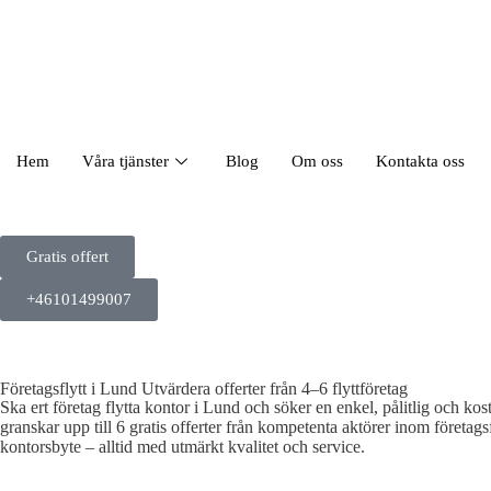
Hem
Våra tjänster
Blog
Om oss
Kontakta oss
Gratis offert
+46101499007
Företagsflytt i Lund Utvärdera offerter från 4–6 flyttföretag
Ska ert företag flytta kontor i Lund och söker en enkel, pålitlig och kos
granskar upp till 6 gratis offerter från kompetenta aktörer inom företags
kontorsbyte – alltid med utmärkt kvalitet och service.