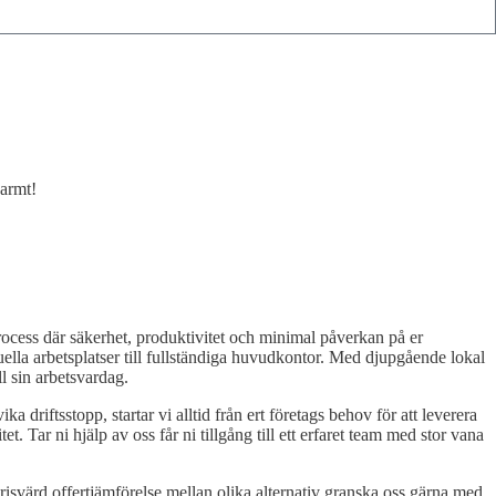
varmt!
rocess där säkerhet, produktivitet och minimal påverkan på er
uella arbetsplatser till fullständiga huvudkontor. Med djupgående lokal
ll sin arbetsvardag.
a driftsstopp, startar vi alltid från ert företags behov för att leverera
et. Tar ni hjälp av oss får ni tillgång till ett erfaret team med stor vana
n prisvärd offertjämförelse mellan olika alternativ granska oss gärna med