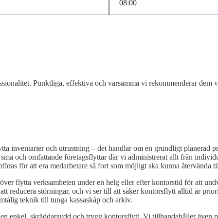
fessionalitet. Punktliga, effektiva och varsamma vi rekommenderar dem 
tta inventarier och utrustning – det handlar om en grundligt planerad p
små och omfattande företagsflyttar där vi administrerat allt från individ
mföras för att era medarbetare så fort som möjligt ska kunna återvända ti
över flytta verksamheten under en helg eller efter kontorstid för att undvik
reducera störningar, och vi ser till att säker kontorsflytt alltid är priorit
mtålig teknik till tunga kassaskåp och arkiv.
blir en enkel, skräddarsydd och trygg kontorsflytt. Vi tillhandahåller äve