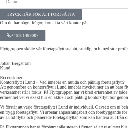
TRYCK HÄR FÖR ATT FORTSÄTTA
Om du har några frågor, kontakta vårt kontor på:
+46101499007
Flyttgruppen skötte vår företagsflytt snabbt, smidigt och med stor pro
Johan Bergström
Kund
Recensioner
Kontorsflytt i Lund – Vad innebär en nutida och pålitlig företagsflytt?
Att genomföra en kontorsflytt i Lund innebär mycket mer än att bara fly
verksamhet står i fokus. På Flyttgruppen har vi bred erfarenhet av både 
erfarenhet vet vi exakt hur en aktuell och pålitlig kontorsflytt bör geno
Vi förstår att varje företagsflytt i Lund är individuell. Oavsett om ni beh
en trygg företagsflytt. Vi arbetar anpassningsbart och förebyggande för att 
av Lund flytta och planerade företagsflyttar, som kan hantera allt från ö
På Flyttgruppen har vi förbättrat alla stegen i flytten så att resultatet 