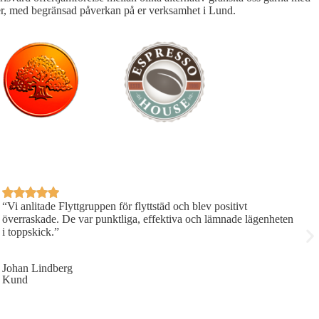
h säker, med begränsad påverkan på er verksamhet i Lund.
“Vi anlitade Flyttgruppen för flyttstäd och blev positivt
S
överraskade. De var punktliga, effektiva och lämnade lägenheten
j
i toppskick.”
J
K
Johan Lindberg
Kund