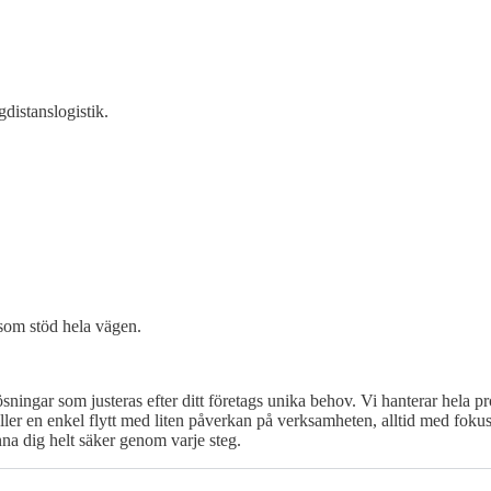
gdistanslogistik.
 som stöd hela vägen.
ingar som justeras efter ditt företags unika behov. Vi hanterar hela proc
äller en enkel flytt med liten påverkan på verksamheten, alltid med foku
na dig helt säker genom varje steg.