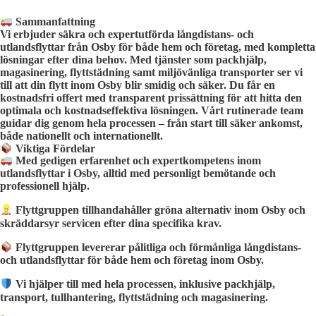
Sammanfattning
Vi erbjuder säkra och expertutförda långdistans- och
utlandsflyttar från Osby för både hem och företag, med kompletta
lösningar efter dina behov. Med tjänster som packhjälp,
magasinering, flyttstädning samt miljövänliga transporter ser vi
till att din flytt inom Osby blir smidig och säker. Du får en
kostnadsfri offert med transparent prissättning för att hitta den
optimala och kostnadseffektiva lösningen. Vårt rutinerade team
guidar dig genom hela processen – från start till säker ankomst,
både nationellt och internationellt.
Viktiga Fördelar
Med gedigen erfarenhet och expertkompetens inom
utlandsflyttar i Osby, alltid med personligt bemötande och
professionell hjälp.
Flyttgruppen tillhandahåller gröna alternativ inom Osby och
skräddarsyr servicen efter dina specifika krav.
Flyttgruppen levererar pålitliga och förmånliga långdistans-
och utlandsflyttar för både hem och företag inom Osby.
Vi hjälper till med hela processen, inklusive packhjälp,
transport, tullhantering, flyttstädning och magasinering.