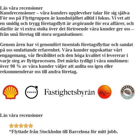
Läs våra recensioner
Kundrecensioner – våra kunders upplevelser talar för sig själva
För oss på Flyttgruppen är kundnöjdhet alltid i fokus. Vi vet att
en smidig och trygg företagsflytt är avgörande för era affärer, och
därför är vi extra stolta över det förtroende våra kunder ger oss –
från små företag till stora organisationer.
Genom åren har vi genomfört tusentals företagsflyttar och samlat
på oss omfattande erfarenhet. Våra kunder uppskattar vårt
engagemang, vår flexibilitet och den höga kvalitet vi levererar i
varje steg av flyttprocessen. Det märks tydligt i våra omdömen:
över
98 % av våra kunder
väljer att anlita oss igen eller
rekommenderar oss till andra företag.
Läs våra recensioner
’t
“Flyttade från Stockholm till Barcelona för mitt jobb.
“