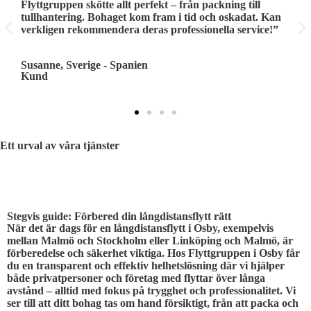
Flyttgruppen skötte allt perfekt – från packning till
G
tullhantering. Bohaget kom fram i tid och oskadat. Kan
l
verkligen rekommendera deras professionella service!”
e
Susanne, Sverige - Spanien
T
Kund
K
Ett urval av våra tjänster
STEG FÖR STEG
Stegvis guide: Förbered din långdistansflytt rätt
När det är dags för en långdistansflytt i Osby, exempelvis
mellan Malmö och Stockholm eller Linköping och Malmö, är
förberedelse och säkerhet viktiga. Hos Flyttgruppen i Osby får
du en transparent och effektiv helhetslösning där vi hjälper
både privatpersoner och företag med flyttar över långa
avstånd – alltid med fokus på trygghet och professionalitet. Vi
ser till att ditt bohag tas om hand försiktigt, från att packa och