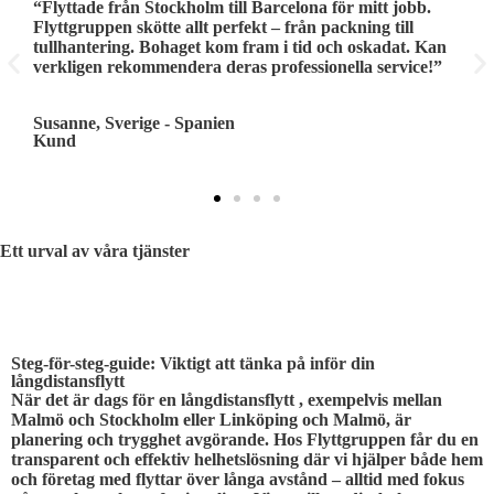
’t
“Flyttade från Stockholm till Barcelona för mitt jobb.
“
Flyttgruppen skötte allt perfekt – från packning till
G
tullhantering. Bohaget kom fram i tid och oskadat. Kan
l
verkligen rekommendera deras professionella service!”
e
Susanne, Sverige - Spanien
T
Kund
K
Ett urval av våra tjänster
STEG FÖR STEG
Steg-för-steg-guide: Viktigt att tänka på inför din
långdistansflytt
När det är dags för en långdistansflytt , exempelvis mellan
Malmö och Stockholm eller Linköping och Malmö, är
planering och trygghet avgörande. Hos Flyttgruppen får du en
transparent och effektiv helhetslösning där vi hjälper både hem
och företag med flyttar över långa avstånd – alltid med fokus