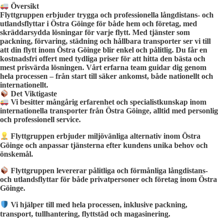
Översikt
Flyttgruppen erbjuder trygga och professionella långdistans- och
utlandsflyttar i Östra Göinge för både hem och företag, med
skräddarsydda lösningar för varje flytt. Med tjänster som
packning, förvaring, städning och hållbara transporter ser vi till
att din flytt inom Östra Göinge blir enkel och pålitlig. Du får en
kostnadsfri offert med tydliga priser för att hitta den bästa och
mest prisvärda lösningen. Vårt erfarna team guidar dig genom
hela processen – från start till säker ankomst, både nationellt och
internationellt.
Det Viktigaste
Vi besitter mångårig erfarenhet och specialistkunskap inom
internationella transporter från Östra Göinge, alltid med personlig
och professionell service.
Flyttgruppen erbjuder miljövänliga alternativ inom Östra
Göinge och anpassar tjänsterna efter kundens unika behov och
önskemål.
Flyttgruppen levererar pålitliga och förmånliga långdistans-
och utlandsflyttar för både privatpersoner och företag inom Östra
Göinge.
Vi hjälper till med hela processen, inklusive packning,
transport, tullhantering, flyttstäd och magasinering.