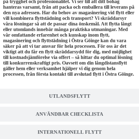
på trygghet och professionalitet. Vi ser till att ditt bohag
hanteras varsamt, från att packa och emballera till leverans på
den nya adressen. Har du behov av magasinering vid flytt eller
vill kombinera flyttstädning och transport? Vi skräddarsyr
våra lösningar så att de passar dina önskemål. Att flytta långt
eller utomlands innebär många praktiska utmaningar. Med
vår omfattande erfarenhet och kunskap inom flytt,
magasinering och flyttstädning i Östra Göinge kan du vara
säker på att vi tar ansvar för hela processen. För oss är det
viktigt att du får en flytt skräddarsydd för dig, med möjlighet
till kostnadsjämförelse via offert – så hittar du optimal lösning
till konkurrenskraftigt pris. Oavsett om din långdistansflytt
gäller hem eller verksamhet hjälper vi dig genom hela
processen, från första kontakt till avslutad flytt i Östra Göinge.
UTLANDSFLYTT
ANVÄNDBAR CHECKLISTA
INTERNATIONELL FLYTT