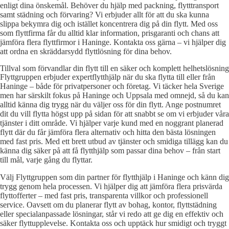
enligt dina önskemål. Behöver du hjälp med packning, flytttransport
samt städning och förvaring? Vi erbjuder allt för att du ska kunna
slippa bekymra dig och istället koncentrera dig på din flytt. Med oss
som flyttfirma får du alltid klar information, prisgaranti och chans att
jämföra flera flyttfirmor i Haninge. Kontakta oss gärna – vi hjälper dig
att ordna en skräddarsydd flyttlösning för dina behov.
Tillval som förvandlar din flytt till en säker och komplett helhetslösning
Flyttgruppen erbjuder expertflytthjälp när du ska flytta till eller från
Haninge – både för privatpersoner och företag. Vi täcker hela Sverige
men har särskilt fokus på Haninge och Uppsala med omnejd, så du kan
alltid känna dig trygg när du väljer oss för din flytt. Ange postnumret
dit du vill flytta högst upp på sidan för att snabbt se om vi erbjuder våra
tjänster i ditt område. Vi hjälper varje kund med en noggrant planerad
flytt där du får jämföra flera alternativ och hitta den bästa lösningen
med fast pris. Med ett brett utbud av tjänster och smidiga tillägg kan du
känna dig säker på att få flytthjälp som passar dina behov – från start
till mål, varje gång du flyttar.
Välj Flyttgruppen som din partner för flytthjälp i Haninge och känn dig
trygg genom hela processen. Vi hjälper dig att jämföra flera prisvärda
flyttofferter – med fast pris, transparenta villkor och professionell
service. Oavsett om du planerar flytt av bohag, kontor, flyttstädning
eller specialanpassade lösningar, står vi redo att ge dig en effektiv och
säker flyttupplevelse. Kontakta oss och upptäck hur smidigt och tryggt