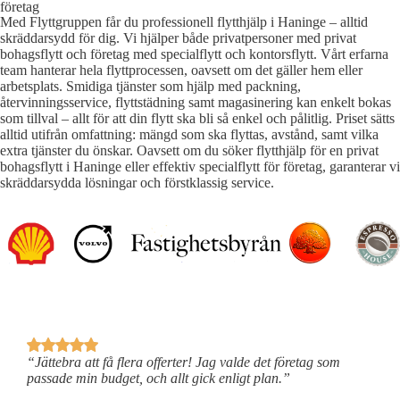
företag
Med Flyttgruppen får du professionell flytthjälp i Haninge – alltid
skräddarsydd för dig. Vi hjälper både privatpersoner med privat
bohagsflytt och företag med specialflytt och kontorsflytt. Vårt erfarna
team hanterar hela flyttprocessen, oavsett om det gäller hem eller
arbetsplats. Smidiga tjänster som hjälp med packning,
återvinningsservice, flyttstädning samt magasinering kan enkelt bokas
som tillval – allt för att din flytt ska bli så enkel och pålitlig. Priset sätts
alltid utifrån omfattning: mängd som ska flyttas, avstånd, samt vilka
extra tjänster du önskar. Oavsett om du söker flytthjälp för en privat
bohagsflytt i Haninge eller effektiv specialflytt för företag, garanterar vi
skräddarsydda lösningar och förstklassig service.
“Jättebra att få flera offerter! Jag valde det företag som
“
passade min budget, och allt gick enligt plan.”
a