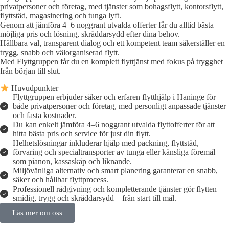
privatpersoner och företag, med tjänster som bohagsflytt, kontorsflytt,
flyttstäd, magasinering och tunga lyft.
Genom att jämföra 4–6 noggrant utvalda offerter får du alltid bästa
möjliga pris och lösning, skräddarsydd efter dina behov.
Hållbara val, transparent dialog och ett kompetent team säkerställer en
trygg, snabb och välorganiserad flytt.
Med Flyttgruppen får du en komplett flyttjänst med fokus på trygghet
från början till slut.
Huvudpunkter
Flyttgruppen erbjuder säker och erfaren flytthjälp i Haninge för
både privatpersoner och företag, med personligt anpassade tjänster
och fasta kostnader.
Du kan enkelt jämföra 4–6 noggrant utvalda flyttofferter för att
hitta bästa pris och service för just din flytt.
Helhetslösningar inkluderar hjälp med packning, flyttstäd,
förvaring och specialtransporter av tunga eller känsliga föremål
som pianon, kassaskåp och liknande.
Miljövänliga alternativ och smart planering garanterar en snabb,
säker och hållbar flyttprocess.
Professionell rådgivning och kompletterande tjänster gör flytten
smidig, trygg och skräddarsydd – från start till mål.
Läs mer om oss