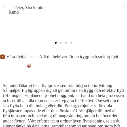
— Peter, Stockholm
—
Kund
K
Våra flyttjänster – Allt du behöver för en trygg och smidig flytt
SÅ FÖRENKLAR VI PROCESSEN
Så underlättar vi hela flyttprocessen från början till inflyttning
Så hjälper Flyttgruppen dig att genomföra en trygg och effektiv flytt
i Haninge – vi planerar jobbet noggrant, tar hand om hela processen
och ser till att alla moment sker tryggt och effektivt. Oavsett om du
ska flytta hem ditt bohag eller ditt företag, erbjuder vi flexibla
flyttjänster anpassade efter dina önskemål. Vi hjälper till med allt
från transport och packning till magasinering om du behöver det
under flytten. Vårt erfarna team ordnar även flyttstädning så att du
slipper tänka på detaljerna, samtidigt som vi tar hand om stora lyft