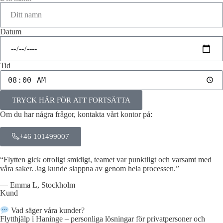
Datum
Tid
TRYCK HÄR FÖR ATT FORTSÄTTA
Om du har några frågor, kontakta vårt kontor på:
+46 101499007
“Flytten gick otroligt smidigt, teamet var punktligt och varsamt med
våra saker. Jag kunde slappna av genom hela processen.”
— Emma L, Stockholm
Kund
Vad säger våra kunder?
Flytthjälp i Haninge – personliga lösningar för privatpersoner och