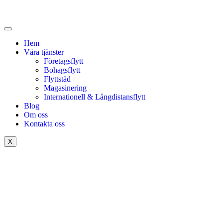
Hem
Våra tjänster
Företagsflytt
Bohagsflytt
Flyttstäd
Magasinering
Internationell & Långdistansflytt
Blog
Om oss
Kontakta oss
X