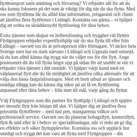
flytttransport samt städning och förvaring? Vi erbjuder allt för att du
ska kunna fokusera på det som är viktigt för dig när du ska flytta. Med
oss som flyttfirma får du alltid klar information, prisgaranti och chans
att jämföra flera flyttfirmor i Lidingö. Kontakta oss gärna – vi hjälper
dig att ordna en skräddarsydd flyttlösning för dina behov.
Extra tjänster som skapar en helhetslösning och trygghet vid flytten
Flyttgruppen erbjuder expertflytthjälp när du ska flytta till eller från
Lidingö – oavsett om du är privatperson eller företagare. Vi täcker hela
Sverige men har en stark närvaro i Lidingö och Uppsala med omnejd,
så du kan alltid känna dig trygg när du väljer oss för din flytt. Ange
postnumret dit du vill flytta högst upp på sidan för att snabbt se om vi
erbjuder våra tjänster i ditt område. Vi hjälper varje kund med en
välplanerad flytt där du får möjlighet att jämföra olika alternativ för att
välja den bästa fastprislösningen. Med ett brett utbud av tjänster och
smidiga tillägg kan du känna dig säker på att få en flyttlösning
anpassad efter dina behov – från start till mål, varje gång du flyttar.
Välj Flyttgruppen som din partner för flytthjälp i Lidingö och upplev
en stressfri flytt från början till slut. Vi hjälper dig att jämföra flera
prisvärda flyttofferter – med fast pris, transparenta villkor och
professionell service. Oavsett om du planerar bohagsflytt, kontorsflytt,
flytt & städ eller är i behov av speciallösningar, står vi redo att ge dig
en effektiv och säker flyttupplevelse. Kontakta oss och upptäck hur
smidigt och tryggt det kan vara att flytta med Flyttgruppen – din