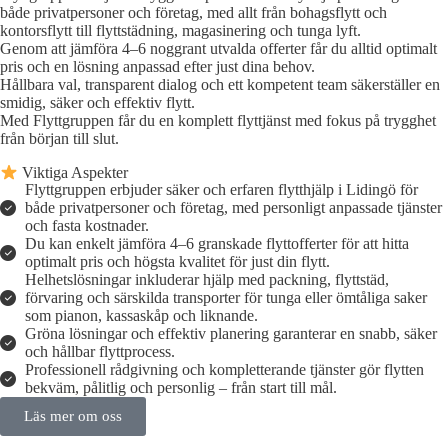
både privatpersoner och företag, med allt från bohagsflytt och
kontorsflytt till flyttstädning, magasinering och tunga lyft.
Genom att jämföra 4–6 noggrant utvalda offerter får du alltid optimalt
pris och en lösning anpassad efter just dina behov.
Hållbara val, transparent dialog och ett kompetent team säkerställer en
smidig, säker och effektiv flytt.
Med Flyttgruppen får du en komplett flyttjänst med fokus på trygghet
från början till slut.
Viktiga Aspekter
Flyttgruppen erbjuder säker och erfaren flytthjälp i Lidingö för
både privatpersoner och företag, med personligt anpassade tjänster
och fasta kostnader.
Du kan enkelt jämföra 4–6 granskade flyttofferter för att hitta
optimalt pris och högsta kvalitet för just din flytt.
Helhetslösningar inkluderar hjälp med packning, flyttstäd,
förvaring och särskilda transporter för tunga eller ömtåliga saker
som pianon, kassaskåp och liknande.
Gröna lösningar och effektiv planering garanterar en snabb, säker
och hållbar flyttprocess.
Professionell rådgivning och kompletterande tjänster gör flytten
bekväm, pålitlig och personlig – från start till mål.
Läs mer om oss