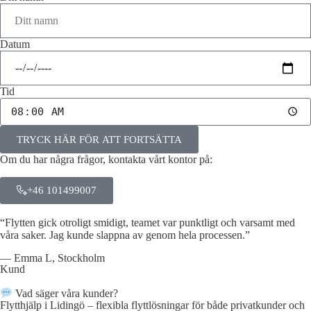
Datum
Tid
TRYCK HÄR FÖR ATT FORTSÄTTA
Om du har några frågor, kontakta vårt kontor på:
+46 101499007
“Flytten gick otroligt smidigt, teamet var punktligt och varsamt med
våra saker. Jag kunde slappna av genom hela processen.”
— Emma L, Stockholm
Kund
Vad säger våra kunder?
Flytthjälp i Lidingö – flexibla flyttlösningar för både privatkunder och