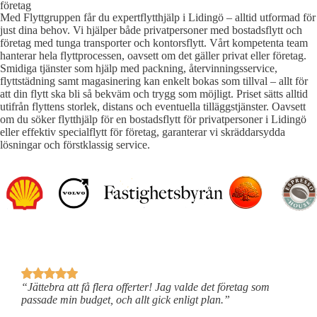
företag
Med Flyttgruppen får du expertflytthjälp i Lidingö – alltid utformad för
just dina behov. Vi hjälper både privatpersoner med bostadsflytt och
företag med tunga transporter och kontorsflytt. Vårt kompetenta team
hanterar hela flyttprocessen, oavsett om det gäller privat eller företag.
Smidiga tjänster som hjälp med packning, återvinningsservice,
flyttstädning samt magasinering kan enkelt bokas som tillval – allt för
att din flytt ska bli så bekväm och trygg som möjligt. Priset sätts alltid
utifrån flyttens storlek, distans och eventuella tilläggstjänster. Oavsett
om du söker flytthjälp för en bostadsflytt för privatpersoner i Lidingö
eller effektiv specialflytt för företag, garanterar vi skräddarsydda
lösningar och förstklassig service.
“Jättebra att få flera offerter! Jag valde det företag som
“
passade min budget, och allt gick enligt plan.”
a