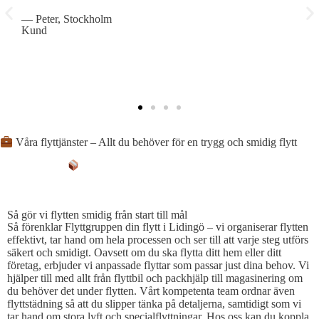
— Peter, Stockholm
—
Kund
K
Våra flyttjänster – Allt du behöver för en trygg och smidig flytt
SÅ FÖRENKLAR VI PROCESSEN
Så gör vi flytten smidig från start till mål
Så förenklar Flyttgruppen din flytt i Lidingö – vi organiserar flytten
effektivt, tar hand om hela processen och ser till att varje steg utförs
säkert och smidigt. Oavsett om du ska flytta ditt hem eller ditt
företag, erbjuder vi anpassade flyttar som passar just dina behov. Vi
hjälper till med allt från flyttbil och packhjälp till magasinering om
du behöver det under flytten. Vårt kompetenta team ordnar även
flyttstädning så att du slipper tänka på detaljerna, samtidigt som vi
tar hand om stora lyft och specialflyttningar. Hos oss kan du koppla