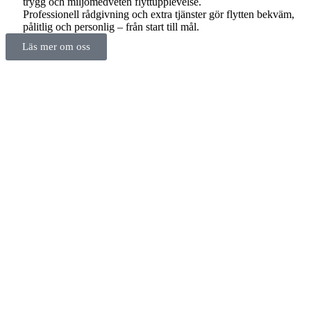
trygg och miljömedveten flyttupplevelse.
Professionell rådgivning och extra tjänster gör flytten bekväm,
pålitlig och personlig – från start till mål.
Läs mer om oss