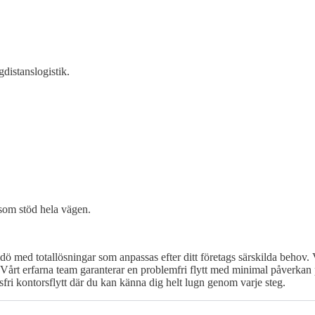
gdistanslogistik.
 som stöd hela vägen.
dö med totallösningar som anpassas efter ditt företags särskilda behov. 
ing. Vårt erfarna team garanterar en problemfri flytt med minimal påverk
fri kontorsflytt där du kan känna dig helt lugn genom varje steg.