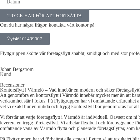
TRYCK HÄR FÖR ATT FORTSÄTTA
Om du har några frågor, kontakta vårt kontor på:
+46101499007
Flyttgruppen skötte vår företagsflytt snabbt, smidigt och med stor pro
Johan Bergström
Kund
Recensioner
Kontorsflytt i Värmdö – Vad innebär en modern och säker företagsflytt
Att genomföra en kontorsflytt i Värmdö innebär mycket mer än att bara f
verksamhet står i fokus. På Flyttgruppen har vi omfattande erfarenhet a
vet vi exakt hur en nutida och trygg kontorsflytt bör genomföras för att
Vi förstår att varje företagsflytt i Värmdö är individuell. Oavsett om ni b
leverera en trygg företagsflytt. Vi arbetar flexibelt och förebyggande för a
omfattande vana av Värmdö flytta och planerade företagsflyttar, som kan 
På Flyttgruppen har vi förbättrat alla stegen i flytten så att resultatet 