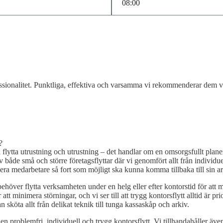
fessionalitet. Punktliga, effektiva och varsamma vi rekommenderar dem 
?
lytta utrustning och utrustning – det handlar om en omsorgsfullt planera
v både små och större företagsflyttar där vi genomfört allt från individ
 era medarbetare så fort som möjligt ska kunna komma tillbaka till sin a
ehöver flytta verksamheten under en helg eller efter kontorstid för att min
tt minimera störningar, och vi ser till att trygg kontorsflytt alltid är pri
sköta allt från delikat teknik till tunga kassaskåp och arkiv.
blir en problemfri, individuell och trygg kontorsflytt. Vi tillhandahåller 