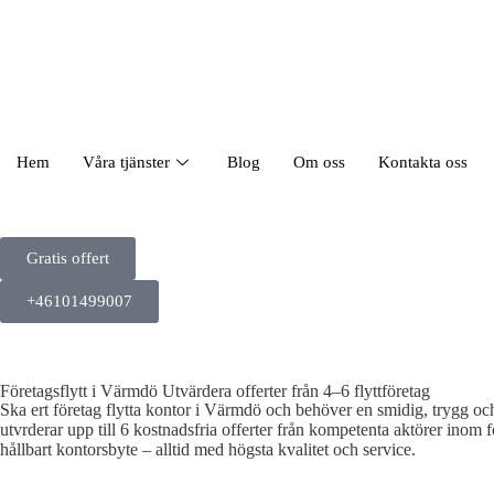
Hem
Våra tjänster
Blog
Om oss
Kontakta oss
Gratis offert
+46101499007
Företagsflytt i Värmdö Utvärdera offerter från 4–6 flyttföretag
Ska ert företag flytta kontor i Värmdö och behöver en smidig, trygg och 
utvrderar upp till 6 kostnadsfria offerter från kompetenta aktörer inom f
hållbart kontorsbyte – alltid med högsta kvalitet och service.