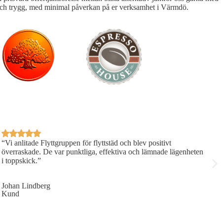
förd och trygg, med minimal påverkan på er verksamhet i Värmdö.
“Vi anlitade Flyttgruppen för flyttstäd och blev positivt
S
överraskade. De var punktliga, effektiva och lämnade lägenheten
j
i toppskick.”
J
K
Johan Lindberg
Kund