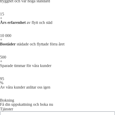
trygghet och vår höga standard
15
+
Års erfarenhet
av flytt och städ
10 000
+
Bostäder
städade och flyttade förra året
500
+
Sparade timmar för våra kunder
95
%
Av våra kunder anlitar oss igen
Bokning
Få din uppskattning och boka nu
Tjänster