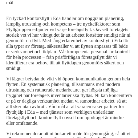
mål
En lyckad kontorsflytt i Eda handlar om noggrann planering,
lämplig utrustning och kompetens – tre nyckelfaktorer som
Flyttgruppen erbjuder vid varje företagsflytt. Oavsett företagets
storlek vet vi hur viktigt det är att arbetet fortsätter smidigt när ni
genomför en flytt. Med lång erfarenhet av kontorsflytt i Eda för
alla typer av företag, säkerställer vi att flytten anpassas till både
er verksamhet och tidplan. Vår kompetenta personal tar kontroll
för hela processen – från prisförfrågan företagsflytt där vi
identifierar era behov, till att flyttdagen genomförs säkert och
smidigt.
Vi lägger betydande vikt vid öppen kommunikation genom hela
flytten. En systematisk planering, tillsammans med modern
utrustning och rutinerade medarbetare, ger högsta möjliga
trygghet när företagets inventarier ska flyttas. Ni kan koncentrera
er på er dagliga verksamhet medan vi samordnar arbetet, så att
allt sker utan avbrott. Vårt mål är att vara en säker partner för
flytthjälp i Eda – med tjänster som verkligen underlättar
företagsflytt och kontorsflytt oavsett om uppdraget är mindre
eller omfattande.
Vi rekommenderar att ni bokar ett möte för genomgång, så att vi