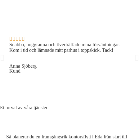
Snabba, noggranna och överträffade mina förväntningar.
Prof
Kom i tid och lämnade mitt parhus i toppskick. Tack!
Reko
Anna Sjöberg
Erik
Kund
Kun
Ett urval av våra tjänster
SÅ PLANERAR DU EN EFFEKTIV KONTORSFLYTT
Så planerar du en framgångsrik kontorsflytt i Eda från start till