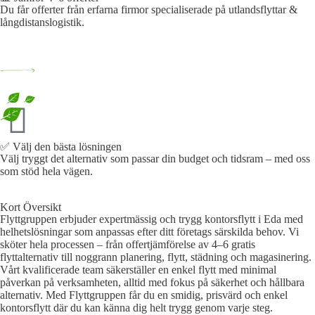
Du får offerter från erfarna firmor specialiserade på utlandsflyttar &
långdistanslogistik.
✅ Välj den bästa lösningen​
Välj tryggt det alternativ som passar din budget och tidsram – med oss
som stöd hela vägen.
Kort Översikt
Flyttgruppen erbjuder expertmässig och trygg kontorsflytt i Eda med
helhetslösningar som anpassas efter ditt företags särskilda behov. Vi
sköter hela processen – från offertjämförelse av 4–6 gratis
flyttalternativ till noggrann planering, flytt, städning och magasinering.
Vårt kvalificerade team säkerställer en enkel flytt med minimal
påverkan på verksamheten, alltid med fokus på säkerhet och hållbara
alternativ. Med Flyttgruppen får du en smidig, prisvärd och enkel
kontorsflytt där du kan känna dig helt trygg genom varje steg.