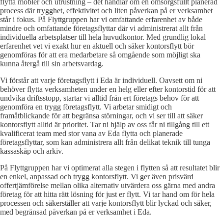
flytta möbler och utrustning – det handlar om en omsorgsfullt planerad
process där trygghet, effektivitet och liten påverkan på er verksamhet
står i fokus. På Flyttgruppen har vi omfattande erfarenhet av både
mindre och omfattande företagsflyttar där vi administrerat allt från
individuella arbetsplatser till hela huvudkontor. Med grundlig lokal
erfarenhet vet vi exakt hur en aktuell och säker kontorsflytt bör
genomföras för att era medarbetare så omgående som möjligt ska
kunna återgå till sin arbetsvardag.
Vi förstår att varje företagsflytt i Eda är individuell. Oavsett om ni
behöver flytta verksamheten under en helg eller efter kontorstid för att
undvika driftsstopp, startar vi alltid från ert företags behov för att
genomföra en trygg företagsflytt. Vi arbetar smidigt och
framåtblickande för att begränsa störningar, och vi ser till att säker
kontorsflytt alltid är prioritet. Tar ni hjälp av oss får ni tillgång till ett
kvalificerat team med stor vana av Eda flytta och planerade
företagsflyttar, som kan administrera allt från delikat teknik till tunga
kassaskåp och arkiv.
På Flyttgruppen har vi optimerat alla stegen i flytten så att resultatet blir
en enkel, anpassad och trygg kontorsflytt. Vi ger även prisvärd
offertjämförelse mellan olika alternativ utvärdera oss gärna med andra
företag för att hitta rätt lösning för just er flytt. Vi tar hand om för hela
processen och säkerställer att varje kontorsflytt blir lyckad och säker,
med begränsad påverkan på er verksamhet i Eda.