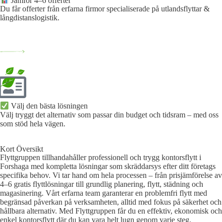
Jämför 4–6 offerter
Du får offerter från erfarna firmor specialiserade på utlandsflyttar &
långdistanslogistik.
Välj den bästa lösningen​
Välj tryggt det alternativ som passar din budget och tidsram – med oss
som stöd hela vägen.
Kort Översikt
Flyttgruppen tillhandahåller professionell och trygg kontorsflytt i
Forshaga med kompletta lösningar som skräddarsys efter ditt företags
specifika behov. Vi tar hand om hela processen – från prisjämförelse av
4–6 gratis flyttlösningar till grundlig planering, flytt, städning och
magasinering. Vårt erfarna team garanterar en problemfri flytt med
begränsad påverkan på verksamheten, alltid med fokus på säkerhet och
hållbara alternativ. Med Flyttgruppen får du en effektiv, ekonomisk och
enkel kontorsflytt där du kan vara helt lugn genom varje steg.