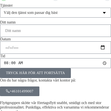
Tjänster
Ditt namn
Datum
Tid
TRYCK HÄR FÖR ATT FORTSÄTTA
Om du har några frågor, kontakta vårt kontor på:
+46101499007
Flyttgruppen skötte vår företagsflytt snabbt, smidigt och med stor
professionalitet. Punktliga, effektiva och varsamma vi rekommenderar