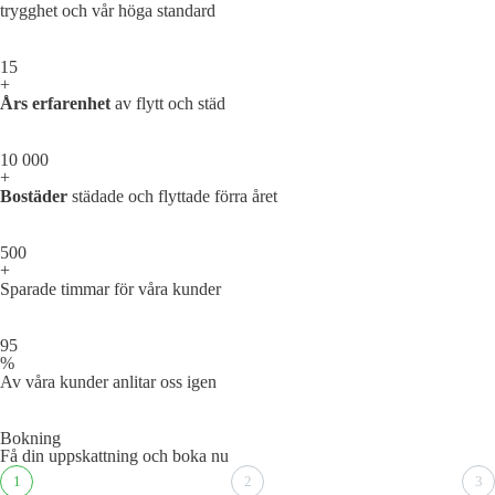
trygghet och vår höga standard
15
+
Års erfarenhet
av flytt och städ
10 000
+
Bostäder
städade och flyttade förra året
500
+
Sparade timmar för våra kunder
95
%
Av våra kunder anlitar oss igen
Bokning
Få din uppskattning och boka nu
1
2
3