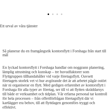
Ett urval av våra tjänster
SÅ PLANERAR DU EN EFFEKTIV KONTORSFLYTT
Så planerar du en framgångsrik kontorsflytt i Forshaga från start till
mål
En lyckad kontorsflytt i Forshaga handlar om noggrann planering,
lämplig utrustning och kunskap – tre huvudfaktorer som
Flyttgruppen tillhandahåller vid varje företagsflytt. Oavsett
företagets storlek vet vi hur avgörande det är att arbetet pågår ostört
när ni organiserar en flytt. Med gedigen erfarenhet av kontorsflytt i
Forshaga för alla typer av företag, ser till vi att flytten skräddarsys
till både er verksamhet och tidplan. Vår erfarna personal tar kontroll
för hela processen – från offertförfrågan företagsflytt där vi
kartlägger era behov, till att flyttdagen genomförs tryggt och
effektivt.