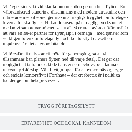
Vi lägger stor vikt vid klar kommunikation genom hela flytten. En
välorganiserad planering, tillsammans med modern utrustning och
rutinerade medarbetare, ger maximal möjliga trygghet när företagets
inventarier ska flyttas. Ni kan fokusera på er dagliga verksamhet
medan vi samordnar arbetet, så att allt sker utan avbrott. Vårt mål är
att vara en säker partner för flytthjälp i Forshaga – med tjänster som
verkligen förenklar företagsflytt och kontorsflytt oavsett om
uppdraget är litet eller omfattande.
Vi föreslår att ni bokar ett möte för genomgång, så att vi
tillsammans kan planera flytten ned till varje detalj. Det ger oss
möjlighet att ta fram exakt de tjänster som behövs, och lämna ett
relevant prisförslag. Välj Flyttgruppen för en expertmässig, trygg
och smidig kontorsflytt i Forshaga – där ert företag är i pålitliga
händer genom hela processen.
TRYGG FÖRETAGSFLYTT
ERFARENHET OCH LOKAL KÄNNEDOM