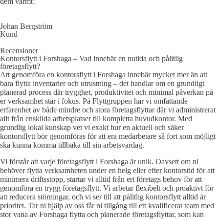
dem varmt!
Johan Bergström
Kund
Recensioner
Kontorsflytt i Forshaga – Vad innebär en nutida och pålitlig
företagsflytt?
Att genomföra en kontorsflytt i Forshaga innebär mycket mer än att
bara flytta inventarier och utrustning – det handlar om en grundligt
planerad process där trygghet, produktivitet och minimal påverkan på
er verksamhet står i fokus. På Flyttgruppen har vi omfattande
erfarenhet av både mindre och stora företagsflyttar där vi administrerat
allt från enskilda arbetsplatser till kompletta huvudkontor. Med
grundlig lokal kunskap vet vi exakt hur en aktuell och säker
kontorsflytt bör genomföras för att era medarbetare så fort som möjligt
ska kunna komma tillbaka till sin arbetsvardag.
Vi förstår att varje företagsflytt i Forshaga är unik. Oavsett om ni
behöver flytta verksamheten under en helg eller efter kontorstid för att
minimera driftsstopp, startar vi alltid från ert företags behov för att
genomföra en trygg företagsflytt. Vi arbetar flexibelt och proaktivt för
att reducera störningar, och vi ser till att pålitlig kontorsflytt alltid är
prioritet. Tar ni hjälp av oss får ni tillgång till ett kvalificerat team med
stor vana av Forshaga flytta och planerade företagsflyttar, som kan