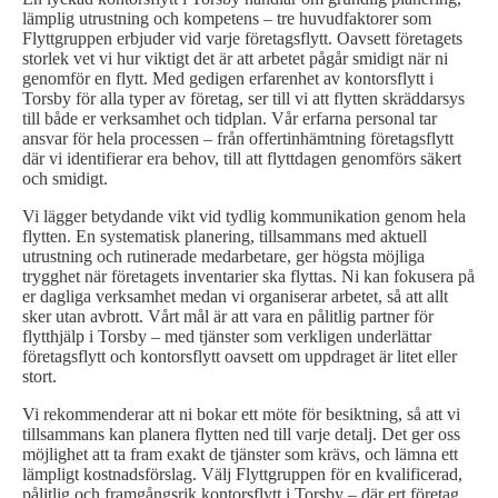
lämplig utrustning och kompetens – tre huvudfaktorer som
Flyttgruppen erbjuder vid varje företagsflytt. Oavsett företagets
storlek vet vi hur viktigt det är att arbetet pågår smidigt när ni
genomför en flytt. Med gedigen erfarenhet av kontorsflytt i
Torsby för alla typer av företag, ser till vi att flytten skräddarsys
till både er verksamhet och tidplan. Vår erfarna personal tar
ansvar för hela processen – från offertinhämtning företagsflytt
där vi identifierar era behov, till att flyttdagen genomförs säkert
och smidigt.
Vi lägger betydande vikt vid tydlig kommunikation genom hela
flytten. En systematisk planering, tillsammans med aktuell
utrustning och rutinerade medarbetare, ger högsta möjliga
trygghet när företagets inventarier ska flyttas. Ni kan fokusera på
er dagliga verksamhet medan vi organiserar arbetet, så att allt
sker utan avbrott. Vårt mål är att vara en pålitlig partner för
flytthjälp i Torsby – med tjänster som verkligen underlättar
företagsflytt och kontorsflytt oavsett om uppdraget är litet eller
stort.
Vi rekommenderar att ni bokar ett möte för besiktning, så att vi
tillsammans kan planera flytten ned till varje detalj. Det ger oss
möjlighet att ta fram exakt de tjänster som krävs, och lämna ett
lämpligt kostnadsförslag. Välj Flyttgruppen för en kvalificerad,
pålitlig och framgångsrik kontorsflytt i Torsby – där ert företag