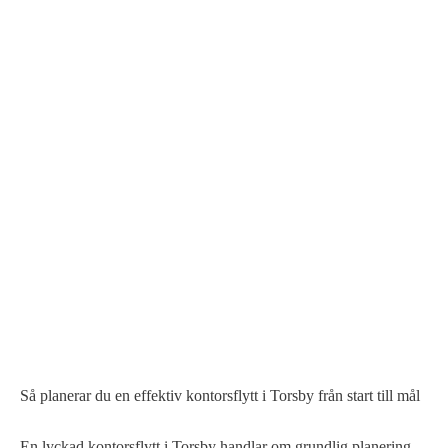
SÅ PLANERAR DU EN EFFEKTIV KONTORSFLYTT
Så planerar du en effektiv kontorsflytt i Torsby från start till mål
En lyckad kontorsflytt i Torsby handlar om grundlig planering,