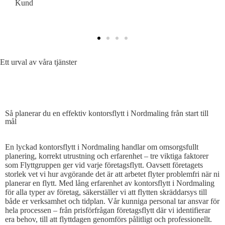
Kund
K
Ett urval av våra tjänster
SÅ PLANERAR DU EN EFFEKTIV KONTORSFLYTT
Så planerar du en effektiv kontorsflytt i Nordmaling från start till
mål
En lyckad kontorsflytt i Nordmaling handlar om omsorgsfullt
planering, korrekt utrustning och erfarenhet – tre viktiga faktorer
som Flyttgruppen ger vid varje företagsflytt. Oavsett företagets
storlek vet vi hur avgörande det är att arbetet flyter problemfri när ni
planerar en flytt. Med lång erfarenhet av kontorsflytt i Nordmaling
för alla typer av företag, säkerställer vi att flytten skräddarsys till
både er verksamhet och tidplan. Vår kunniga personal tar ansvar för
hela processen – från prisförfrågan företagsflytt där vi identifierar
era behov, till att flyttdagen genomförs pålitligt och professionellt.