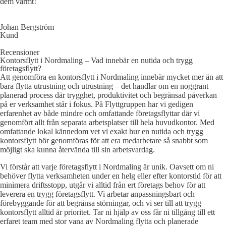
dem varmt!
Johan Bergström
Kund
Recensioner
Kontorsflytt i Nordmaling – Vad innebär en nutida och trygg
företagsflytt?
Att genomföra en kontorsflytt i Nordmaling innebär mycket mer än att
bara flytta utrustning och utrustning – det handlar om en noggrant
planerad process där trygghet, produktivitet och begränsad påverkan
på er verksamhet står i fokus. På Flyttgruppen har vi gedigen
erfarenhet av både mindre och omfattande företagsflyttar där vi
genomfört allt från separata arbetsplatser till hela huvudkontor. Med
omfattande lokal kännedom vet vi exakt hur en nutida och trygg
kontorsflytt bör genomföras för att era medarbetare så snabbt som
möjligt ska kunna återvända till sin arbetsvardag.
Vi förstår att varje företagsflytt i Nordmaling är unik. Oavsett om ni
behöver flytta verksamheten under en helg eller efter kontorstid för att
minimera driftsstopp, utgår vi alltid från ert företags behov för att
leverera en trygg företagsflytt. Vi arbetar anpassningsbart och
förebyggande för att begränsa störningar, och vi ser till att trygg
kontorsflytt alltid är prioritet. Tar ni hjälp av oss får ni tillgång till ett
erfaret team med stor vana av Nordmaling flytta och planerade