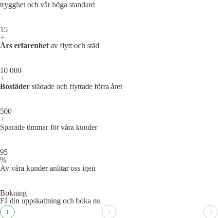
trygghet och vår höga standard
15
+
Års erfarenhet
av flytt och städ
10 000
+
Bostäder
städade och flyttade förra året
500
+
Sparade timmar för våra kunder
95
%
Av våra kunder anlitar oss igen
Bokning
Få din uppskattning och boka nu
1
2
3