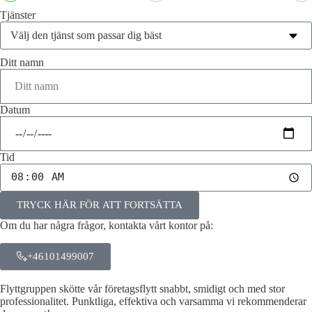
Tjänster
Ditt namn
Datum
Tid
TRYCK HÄR FÖR ATT FORTSÄTTA
Om du har några frågor, kontakta vårt kontor på:
+46101499007
Flyttgruppen skötte vår företagsflytt snabbt, smidigt och med stor
professionalitet. Punktliga, effektiva och varsamma vi rekommenderar