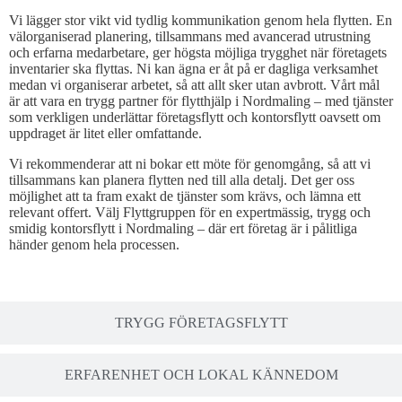
Vi lägger stor vikt vid tydlig kommunikation genom hela flytten. En
välorganiserad planering, tillsammans med avancerad utrustning
och erfarna medarbetare, ger högsta möjliga trygghet när företagets
inventarier ska flyttas. Ni kan ägna er åt på er dagliga verksamhet
medan vi organiserar arbetet, så att allt sker utan avbrott. Vårt mål
är att vara en trygg partner för flytthjälp i Nordmaling – med tjänster
som verkligen underlättar företagsflytt och kontorsflytt oavsett om
uppdraget är litet eller omfattande.
Vi rekommenderar att ni bokar ett möte för genomgång, så att vi
tillsammans kan planera flytten ned till alla detalj. Det ger oss
möjlighet att ta fram exakt de tjänster som krävs, och lämna ett
relevant offert. Välj Flyttgruppen för en expertmässig, trygg och
smidig kontorsflytt i Nordmaling – där ert företag är i pålitliga
händer genom hela processen.
TRYGG FÖRETAGSFLYTT
ERFARENHET OCH LOKAL KÄNNEDOM