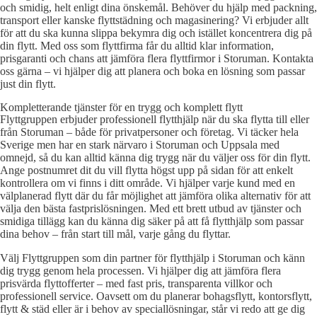
och smidig, helt enligt dina önskemål. Behöver du hjälp med packning,
transport eller kanske flyttstädning och magasinering? Vi erbjuder allt
för att du ska kunna slippa bekymra dig och istället koncentrera dig på
din flytt. Med oss som flyttfirma får du alltid klar information,
prisgaranti och chans att jämföra flera flyttfirmor i Storuman. Kontakta
oss gärna – vi hjälper dig att planera och boka en lösning som passar
just din flytt.
Kompletterande tjänster för en trygg och komplett flytt
Flyttgruppen erbjuder professionell flytthjälp när du ska flytta till eller
från Storuman – både för privatpersoner och företag. Vi täcker hela
Sverige men har en stark närvaro i Storuman och Uppsala med
omnejd, så du kan alltid känna dig trygg när du väljer oss för din flytt.
Ange postnumret dit du vill flytta högst upp på sidan för att enkelt
kontrollera om vi finns i ditt område. Vi hjälper varje kund med en
välplanerad flytt där du får möjlighet att jämföra olika alternativ för att
välja den bästa fastprislösningen. Med ett brett utbud av tjänster och
smidiga tillägg kan du känna dig säker på att få flytthjälp som passar
dina behov – från start till mål, varje gång du flyttar.
Välj Flyttgruppen som din partner för flytthjälp i Storuman och känn
dig trygg genom hela processen. Vi hjälper dig att jämföra flera
prisvärda flyttofferter – med fast pris, transparenta villkor och
professionell service. Oavsett om du planerar bohagsflytt, kontorsflytt,
flytt & städ eller är i behov av speciallösningar, står vi redo att ge dig