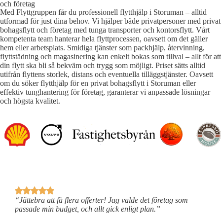
och företag
Med Flyttgruppen får du professionell flytthjälp i Storuman – alltid
utformad för just dina behov. Vi hjälper både privatpersoner med privat
bohagsflytt och företag med tunga transporter och kontorsflytt. Vårt
kompetenta team hanterar hela flyttprocessen, oavsett om det gäller
hem eller arbetsplats. Smidiga tjänster som packhjälp, återvinning,
flyttstädning och magasinering kan enkelt bokas som tillval – allt för att
din flytt ska bli så bekväm och trygg som möjligt. Priset sätts alltid
utifrån flyttens storlek, distans och eventuella tilläggstjänster. Oavsett
om du söker flytthjälp för en privat bohagsflytt i Storuman eller
effektiv tunghantering för företag, garanterar vi anpassade lösningar
och högsta kvalitet.
“Jättebra att få flera offerter! Jag valde det företag som
“
passade min budget, och allt gick enligt plan.”
a