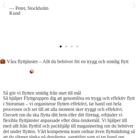
— Peter, Stockholm
—
Kund
K
Våra flyttjänster – Allt du behöver för en trygg och smidig flytt
SÅ FÖRENKLAR VI PROCESSEN
Så gör vi flytten smidig från start till mål
Så hjälper Flyttgruppen dig att genomföra en trygg och effektiv flytt
i Storuman – vi organiserar flytten effektivt, tar hand om hela
processen och ser till att alla moment sker tryggt och effektivt.
Oavsett om du ska flytta ditt hem eller ditt företag, erbjuder vi
flexibla flyttjänster anpassade efter dina önskemål. Vi hjälper till
med allt från flyttbil och packhjälp till magasinering om du behöver
det under flytten. Vårt kompetenta team ordnar även flyttstädning så
att du slipper tänka på detaljerna, samtidigt som vi tar hand om