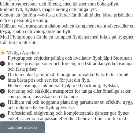
både privatpersoner och företag, med tjänster som bohagsflytt,
kontorsflytt, flyttstäd, magasinering och tunga lyft.
Genom att jämföra 4–6 fasta offerter får du alltid den bästa prisbilden
och en personlig lösning.
Hållbara val, transparent dialog och ett kompetent team säkerställer en
trygg, snabb och välorganiserad flytt.
Med Flyttgruppen får du en komplett flyttjänst med fokus på trygghet
från början till slut.
Viktiga Aspekter
Flyttgruppen erbjuder pålitlig och kvalitativ flytthjälp i Storuman
för både privatpersoner och företag, med skräddarsydda lösningar
och fasta priser.
Du kan enkelt jämföra 4–6 noggrant utvalda flyttofferter för att
hitta bästa pris och service för just din flytt.
Helhetslösningar inkluderar hjälp med packning, flyttstäd,
förvaring och särskilda transporter för tunga eller ömtåliga saker
som pianon, kassaskåp och liknande.
Hållbara val och noggrann planering garanterar en effektiv, trygg
och miljömedveten flyttupplevelse.
Professionell rådgivning och kompletterande tjänster gör flytten
enkel, säker och anpassad efter dina behov – från start till mål.
Läs mer om oss