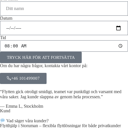
Datum
Tid
TRYCK HÄR FÖR ATT FORTSÄTTA
Om du har några frågor, kontakta vårt kontor på:
+46 101499007
“Flytten gick otroligt smidigt, teamet var punktligt och varsamt med
våra saker. Jag kunde slappna av genom hela processen.”
— Emma L, Stockholm
Kund
Vad säger våra kunder?
Flytthjälp i Storuman – flexibla flyttlösningar för både privatkunder