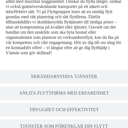
alltid med maximal noggrannhet. Önskar du flytta längre, ordnar
vi också gränsöverskridande transporter på ett säkert och
tidseffektivt sätt. Vi på Flyttgruppen inser att en smidig flytt
grundas med rätt planering och rätt flyttfirma. Därför
tillhandahåller vi skräddarsydda flyttjänster till rimliga priser –
utan att kompromissa på kvalitet eller tjänster. Oavsett om det
handlar om den enskilde som ska byta bostad eller
organisationen som planerar en verksamhetsflytt, kan du lita på
vår kompetens och vårt engagemang. Hör av dig till oss idag för
en kostnadsfri offert – vi längtar efter att ge dig flytthjälp i
Vännäs som gör skillnad!
SKRÄDDARSYDDA TJÄNSTER
ANLITA FLYTTFIRMA MED ERFARENHET
TRYGGHET OCH EFFEKTIVITET
TJÄNSTER SOM FÖRENKLAR DIN FLYTT