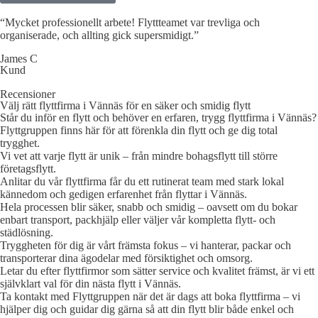
“Mycket professionellt arbete! Flyttteamet var trevliga och
organiserade, och allting gick supersmidigt.”
James C
Kund
Recensioner
Välj rätt flyttfirma i Vännäs för en säker och smidig flytt
Står du inför en flytt och behöver en erfaren, trygg flyttfirma i Vännäs?
Flyttgruppen finns här för att förenkla din flytt och ge dig total
trygghet.
Vi vet att varje flytt är unik – från mindre bohagsflytt till större
företagsflytt.
Anlitar du vår flyttfirma får du ett rutinerat team med stark lokal
kännedom och gedigen erfarenhet från flyttar i Vännäs.
Hela processen blir säker, snabb och smidig – oavsett om du bokar
enbart transport, packhjälp eller väljer vår kompletta flytt- och
städlösning.
Tryggheten för dig är vårt främsta fokus – vi hanterar, packar och
transporterar dina ägodelar med försiktighet och omsorg.
Letar du efter flyttfirmor som sätter service och kvalitet främst, är vi ett
självklart val för din nästa flytt i Vännäs.
Ta kontakt med Flyttgruppen när det är dags att boka flyttfirma – vi
hjälper dig och guidar dig gärna så att din flytt blir både enkel och