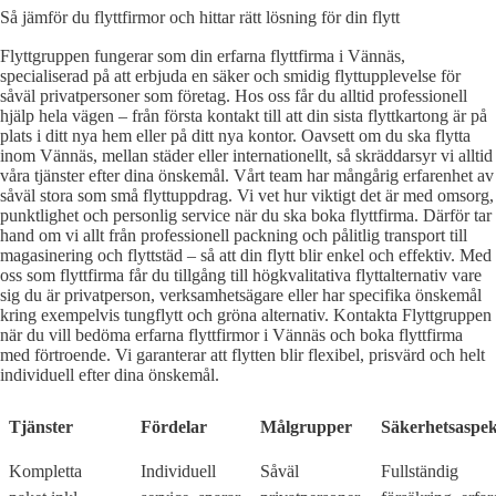
Så jämför du flyttfirmor och hittar rätt lösning för din flytt
Flyttgruppen fungerar som din erfarna flyttfirma i Vännäs,
specialiserad på att erbjuda en säker och smidig flyttupplevelse för
såväl privatpersoner som företag. Hos oss får du alltid professionell
hjälp hela vägen – från första kontakt till att din sista flyttkartong är på
plats i ditt nya hem eller på ditt nya kontor. Oavsett om du ska flytta
inom Vännäs, mellan städer eller internationellt, så skräddarsyr vi alltid
våra tjänster efter dina önskemål. Vårt team har mångårig erfarenhet av
såväl stora som små flyttuppdrag. Vi vet hur viktigt det är med omsorg,
punktlighet och personlig service när du ska boka flyttfirma. Därför tar
hand om vi allt från professionell packning och pålitlig transport till
magasinering och flyttstäd – så att din flytt blir enkel och effektiv. Med
oss som flyttfirma får du tillgång till högkvalitativa flyttalternativ vare
sig du är privatperson, verksamhetsägare eller har specifika önskemål
kring exempelvis tungflytt och gröna alternativ. Kontakta Flyttgruppen
när du vill bedöma erfarna flyttfirmor i Vännäs och boka flyttfirma
med förtroende. Vi garanterar att flytten blir flexibel, prisvärd och helt
individuell efter dina önskemål.
Tjänster
Fördelar
Målgrupper
Säkerhetsaspek
Kompletta
Individuell
Såväl
Fullständig