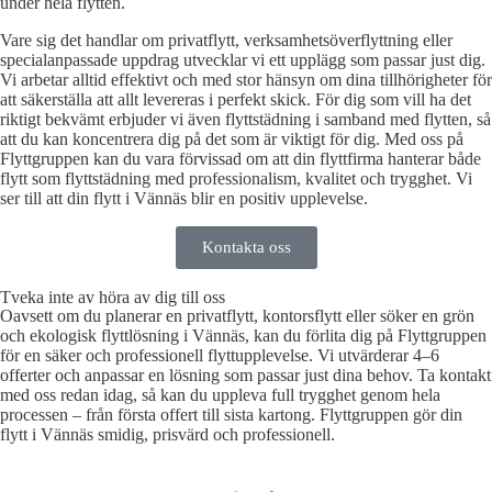
under hela flytten.
Vare sig det handlar om privatflytt, verksamhetsöverflyttning eller
specialanpassade uppdrag utvecklar vi ett upplägg som passar just dig.
Vi arbetar alltid effektivt och med stor hänsyn om dina tillhörigheter för
att säkerställa att allt levereras i perfekt skick. För dig som vill ha det
riktigt bekvämt erbjuder vi även flyttstädning i samband med flytten, så
att du kan koncentrera dig på det som är viktigt för dig. Med oss på
Flyttgruppen kan du vara förvissad om att din flyttfirma hanterar både
flytt som flyttstädning med professionalism, kvalitet och trygghet. Vi
ser till att din flytt i Vännäs blir en positiv upplevelse.
Kontakta oss
Tveka inte av höra av dig till oss
Oavsett om du planerar en privatflytt, kontorsflytt eller söker en grön
och ekologisk flyttlösning i Vännäs, kan du förlita dig på Flyttgruppen
för en säker och professionell flyttupplevelse. Vi utvärderar 4–6
offerter och anpassar en lösning som passar just dina behov. Ta kontakt
med oss redan idag, så kan du uppleva full trygghet genom hela
processen – från första offert till sista kartong. Flyttgruppen gör din
flytt i Vännäs smidig, prisvärd och professionell.