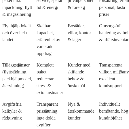
paket inkl.
service, sparar
privatpersoner
försäkring, erfar
inpackning, flytt
tid & energi
& företag
personal, fasta
& magasinering
priser
Flytthjälp lokalt
Skalbar
Bostäder,
Omsorgsfull
och över hela
kapacitet,
villor, kontor
hantering av bo
landet
erfarenhet av
& lager
& affärsinventar
varierade
uppdrag
Tilläggstjänster
Komplett
Kunder med
Transparenta
(flyttstädning,
paket,
skiftande
villkor, miljöans
packhjälpmedel,
reducerar
behov &
excellent
återvinning)
stress &
önskemål
kundsupport
extrakostnader
Avgiftsfria
Transparent
Nya &
Individuellt
kalkyler &
prissättning,
återkommande
bemötande, hög
rådgivning
inga dolda
kunder
kundnöjdhet
avgifter