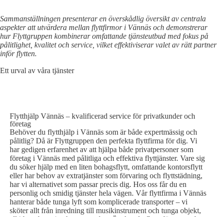
Sammanställningen presenterar en överskådlig översikt av centrala
aspekter att utvärdera mellan flyttfirmor i Vännäs och demonstrerar
hur Flyttgruppen kombinerar omfattande tjänsteutbud med fokus på
pålitlighet, kvalitet och service, vilket effektiviserar valet av rätt partner
inför flytten.
Ett urval av våra tjänster
FLYTTHJÄLP VÄNNÄS
Flytthjälp Vännäs – kvalificerad service för privatkunder och
företag
Behöver du flytthjälp i Vännäs som är både expertmässig och
pålitlig? Då är Flyttgruppen den perfekta flyttfirma för dig. Vi
har gedigen erfarenhet av att hjälpa både privatpersoner som
företag i Vännäs med pålitliga och effektiva flyttjänster. Vare sig
du söker hjälp med en liten bohagsflytt, omfattande kontorsflytt
eller har behov av extratjänster som förvaring och flyttstädning,
har vi alternativet som passar precis dig. Hos oss får du en
personlig och smidig tjänster hela vägen. Vår flyttfirma i Vännäs
hanterar både tunga lyft som komplicerade transporter – vi
sköter allt från inredning till musikinstrument och tunga objekt,