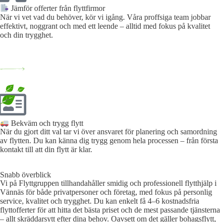
Jämför offerter från flyttfirmor
När vi vet vad du behöver, kör vi igång. Våra proffsiga team jobbar
effektivt, noggrant och med ett leende – alltid med fokus på kvalitet
och din trygghet.
Bekväm och trygg flytt
När du gjort ditt val tar vi över ansvaret för planering och samordning
av flytten. Du kan känna dig trygg genom hela processen – från första
kontakt till att din flytt är klar.
Snabb överblick
Vi på Flyttgruppen tillhandahåller smidig och professionell flytthjälp i
Vännäs för både privatpersoner och företag, med fokus på personlig
service, kvalitet och trygghet. Du kan enkelt få 4–6 kostnadsfria
flyttofferter för att hitta det bästa priset och de mest passande tjänsterna
– allt skräddarsytt efter dina behov. Oavsett om det gäller bohagsflytt,