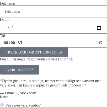
Ditt namn
Datum
Tid
TRYCK HÄR FÖR ATT FORTSÄTTA
Om du har några frågor, kontakta vårt kontor på:
+46 101499007
“Flytten gick otroligt smidigt, teamet var punktligt och varsamt med
våra saker. Jag kunde slappna av genom hela processen.”
— Emma L, Stockholm
Kund
Vad säger våra kunder?