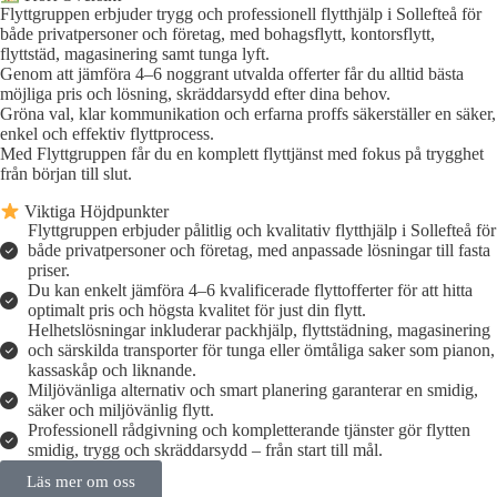
Flyttgruppen erbjuder trygg och professionell flytthjälp i Sollefteå för
både privatpersoner och företag, med bohagsflytt, kontorsflytt,
flyttstäd, magasinering samt tunga lyft.
Genom att jämföra 4–6 noggrant utvalda offerter får du alltid bästa
möjliga pris och lösning, skräddarsydd efter dina behov.
Gröna val, klar kommunikation och erfarna proffs säkerställer en säker,
enkel och effektiv flyttprocess.
Med Flyttgruppen får du en komplett flyttjänst med fokus på trygghet
från början till slut.
Viktiga Höjdpunkter
Flyttgruppen erbjuder pålitlig och kvalitativ flytthjälp i Sollefteå för
både privatpersoner och företag, med anpassade lösningar till fasta
priser.
Du kan enkelt jämföra 4–6 kvalificerade flyttofferter för att hitta
optimalt pris och högsta kvalitet för just din flytt.
Helhetslösningar inkluderar packhjälp, flyttstädning, magasinering
och särskilda transporter för tunga eller ömtåliga saker som pianon,
kassaskåp och liknande.
Miljövänliga alternativ och smart planering garanterar en smidig,
säker och miljövänlig flytt.
Professionell rådgivning och kompletterande tjänster gör flytten
smidig, trygg och skräddarsydd – från start till mål.
Läs mer om oss