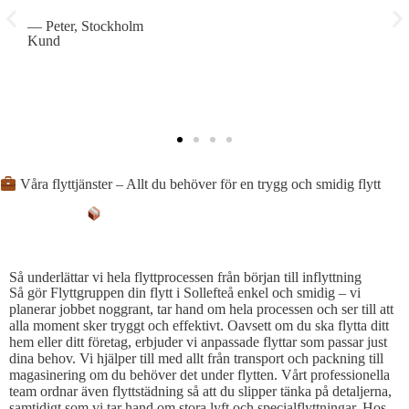
— Peter, Stockholm
—
Kund
K
Våra flyttjänster – Allt du behöver för en trygg och smidig flytt
SÅ FÖRENKLAR VI PROCESSEN
Så underlättar vi hela flyttprocessen från början till inflyttning
Så gör Flyttgruppen din flytt i Sollefteå enkel och smidig – vi
planerar jobbet noggrant, tar hand om hela processen och ser till att
alla moment sker tryggt och effektivt. Oavsett om du ska flytta ditt
hem eller ditt företag, erbjuder vi anpassade flyttar som passar just
dina behov. Vi hjälper till med allt från transport och packning till
magasinering om du behöver det under flytten. Vårt professionella
team ordnar även flyttstädning så att du slipper tänka på detaljerna,
samtidigt som vi tar hand om stora lyft och specialflyttningar. Hos