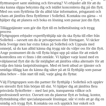
flytttransport samt städning och förvaring? Vi erbjuder allt för att du
ska kunna slippa bekymra dig och istället koncentrera dig på din flytt.
Med oss som flyttfirma får du alltid klar information, prisgaranti och
chans att jämföra flera flyttfirmor i Sollefteå. Kontakta oss gärna – vi
hjälper dig att planera och boka en lösning som passar just din flytt.
Tilläggstjänster som gör din flytt till en helhetslösning och trygg
process
Flyttgruppen erbjuder expertflytthjälp när du ska flytta till eller från
Sollefteå – oavsett om du är privatperson eller företagare. Vi täcker
hela Sverige men har extra fokus på Sollefteå och Uppsala med
omnejd, så du kan alltid känna dig trygg när du väljer oss för din flytt.
Ange postnumret dit du vill flytta högst upp på sidan för att enkelt
kontrollera om vi finns i ditt område. Vi hjälper varje kund med en
välplanerad flytt där du får möjlighet att jämföra olika alternativ för att
välja den bästa fastprislösningen. Med ett brett utbud av tjänster och
smidiga tillägg kan du känna dig säker på att få flytthjälp som passar
dina behov – från start till mål, varje gång du flyttar.
Välj Flyttgruppen som din partner för flytthjälp i Sollefteå och upplev
en stressfri flytt från början till slut. Vi hjälper dig att jämföra flera
prisvärda flyttofferter – med fast pris, transparenta villkor och
professionell service. Oavsett om du planerar flytt av bohag, kontor,
flyttstädning eller specialanpassade lösningar, står vi redo att ge dig en
smidig och trygg flytt. Kontakta oss och upptäck hur enkelt och