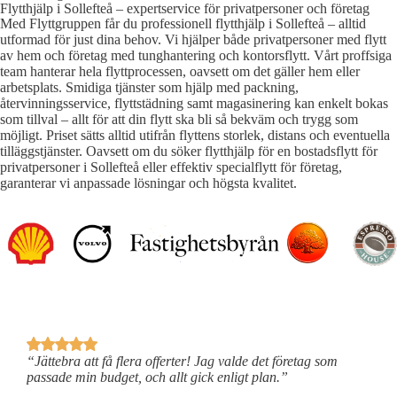
Flytthjälp i Sollefteå – expertservice för privatpersoner och företag
Med Flyttgruppen får du professionell flytthjälp i Sollefteå – alltid
utformad för just dina behov. Vi hjälper både privatpersoner med flytt
av hem och företag med tunghantering och kontorsflytt. Vårt proffsiga
team hanterar hela flyttprocessen, oavsett om det gäller hem eller
arbetsplats. Smidiga tjänster som hjälp med packning,
återvinningsservice, flyttstädning samt magasinering kan enkelt bokas
som tillval – allt för att din flytt ska bli så bekväm och trygg som
möjligt. Priset sätts alltid utifrån flyttens storlek, distans och eventuella
tilläggstjänster. Oavsett om du söker flytthjälp för en bostadsflytt för
privatpersoner i Sollefteå eller effektiv specialflytt för företag,
garanterar vi anpassade lösningar och högsta kvalitet.
“Jättebra att få flera offerter! Jag valde det företag som
“
passade min budget, och allt gick enligt plan.”
a