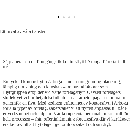
Ett urval av våra tjänster
SÅ PLANERAR DU EN EFFEKTIV KONTORSFLYTT
Så planerar du en framgångsrik kontorsflytt i Arboga från start till
mål
En lyckad kontorsflytt i Arboga handlar om grundlig planering,
lämplig utrustning och kunskap – tre huvudfaktorer som
Flyttgruppen erbjuder vid varje företagsflytt. Oavsett företagets
storlek vet vi hur betydelsefullt det är att arbetet pågår ostört när ni
genomför en flytt. Med gedigen erfarenhet av kontorsflytt i Arboga
för alla typer av företag, säkerställer vi att flytten anpassas till både
er verksamhet och tidplan. Vår kompetenta personal tar kontroll för
hela processen – från offertinhämtning företagsflytt där vi kartlägger
era behov, till att flyttdagen genomförs säkert och smidigt.