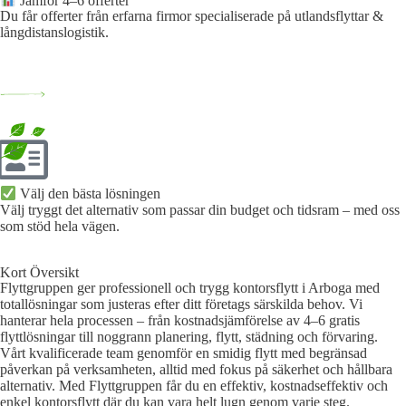
Jämför 4–6 offerter
Du får offerter från erfarna firmor specialiserade på utlandsflyttar &
långdistanslogistik.
Välj den bästa lösningen​
Välj tryggt det alternativ som passar din budget och tidsram – med oss
som stöd hela vägen.
Kort Översikt
Flyttgruppen ger professionell och trygg kontorsflytt i Arboga med
totallösningar som justeras efter ditt företags särskilda behov. Vi
hanterar hela processen – från kostnadsjämförelse av 4–6 gratis
flyttlösningar till noggrann planering, flytt, städning och förvaring.
Vårt kvalificerade team genomför en smidig flytt med begränsad
påverkan på verksamheten, alltid med fokus på säkerhet och hållbara
alternativ. Med Flyttgruppen får du en effektiv, kostnadseffektiv och
enkel kontorsflytt där du kan vara helt lugn genom varje steg.