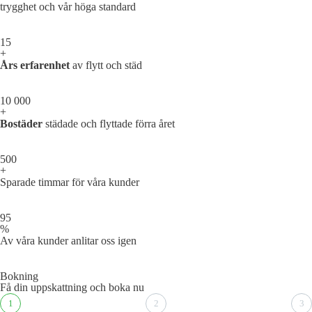
trygghet och vår höga standard
15
+
Års erfarenhet
av flytt och städ
10 000
+
Bostäder
städade och flyttade förra året
500
+
Sparade timmar för våra kunder
95
%
Av våra kunder anlitar oss igen
Bokning
Få din uppskattning och boka nu
1
2
3