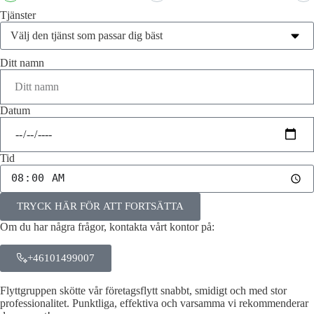
Tjänster
Ditt namn
Datum
Tid
TRYCK HÄR FÖR ATT FORTSÄTTA
Om du har några frågor, kontakta vårt kontor på:
+46101499007
Flyttgruppen skötte vår företagsflytt snabbt, smidigt och med stor
professionalitet. Punktliga, effektiva och varsamma vi rekommenderar