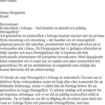
dem varmt!
Johan Bergström
Kund
Recensioner
Kontorsflytt i Arboga – Vad innebär en aktuell och pålitlig
företagsflytt?
Att genomföra en kontorsflytt i Arboga innebär mycket mer än att bara
flytta utrustning och utrustning – det handlar om en omsorgsfullt
planerad process där säkerhet, produktivitet och liten påverkan på er
verksamhet står i fokus. På Flyttgruppen har vi gedigen erfarenhet av
både mindre och stora företagsflyttar där vi hanterat allt från
individuella arbetsplatser till kompletta huvudkontor. Med djupgående
lokal erfarenhet vet vi exakt hur en nutida och säker kontorsflytt bör
genomföras för att era medarbetare så omgående som möjligt ska
kunna återvända till sin arbetsvardag.
Vi förstår att varje företagsflytt i Arboga är individuell. Oavsett om ni
behöver flytta verksamheten under en helg eller efter kontorstid för att
förhindra driftsstopp, startar vi alltid från ert företags behov för att
genomföra en trygg företagsflytt. Vi arbetar smidigt och proaktivt för
att begränsa störningar, och vi ser till att pålitlig kontorsflytt alltid är
prioritet. Tar ni hjälp av oss får ni tillgång till ett erfaret team med stor
vana av Arboga flytta och planerade företagsflyttar, som kan