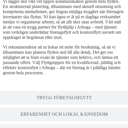
Vi lägger stor vikt vid öppen kommunikation genom hela flytten.
En strukturerad planering, tillsammans med aktuell utrustning och
kompetenta medarbetare, ger högsta möjliga trygghet när företagets
inventarier ska flyttas. Ni kan ägna er åt på er dagliga verksamhet
medan vi organiserar arbetet, så att allt sker utan avbrott. Vårt mål
är att vara en trygg partner för flytthjälp i Arboga – med tjänster
som verkligen underlättar företagsflytt och kontorsflytt oavsett om
uppdraget är begränsat eller stort.
Vi rekommenderar att ni bokar ett möte för besiktning, så att vi
tillsammans kan planera flytten ned till alla detalj. Det ger oss
möjlighet att ta fram exakt de tjänster som behövs, och lämna ett
passande offert. Välj Flyttgruppen för en kvalificerad, pålitlig och
effektiv kontorsflytt i Arboga – där ert företag är i pålitliga händer
genom hela processen.
TRYGG FÖRETAGSFLYTT
ERFARENHET OCH LOKAL KÄNNEDOM