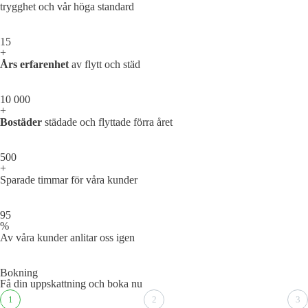
trygghet och vår höga standard
15
+
Års erfarenhet
av flytt och städ
10 000
+
Bostäder
städade och flyttade förra året
500
+
Sparade timmar för våra kunder
95
%
Av våra kunder anlitar oss igen
Bokning
Få din uppskattning och boka nu
1
2
3