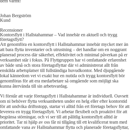
dem varmt!
Johan Bergström
Kund
Recensioner
Kontorsflytt i Hallstahammar – Vad innebär en aktuell och trygg
företagsflytt?
Att genomföra en kontorsflytt i Hallstahammar innebär mycket mer än
att bara flytta inventarier och utrustning – det handlar om en noggrant
planerad process där säkerhet, effektivitet och minimal påverkan på er
verksamhet står i fokus. På Flyttgruppen har vi omfattande erfarenhet
av både små och stora företagsflyttar där vi administrerat allt från
enskilda arbetsplatser till fullständiga huvudkontor. Med djupgående
lokal kännedom vet vi exakt hur en nutida och trygg kontorsflytt bör
genomföras för att era medarbetare så omgående som möjligt ska
kunna återvända till sin arbetsvardag.
Vi förstår att varje företagsflytt i Hallstahammar är individuell. Oavsett
om ni behöver flytta verksamheten under en helg eller efter kontorstid
för att undvika driftsstopp, startar vi alltid från ert företags behov för att
leverera en trygg företagsflytt. Vi arbetar flexibelt och proaktivt för att
begränsa störningar, och vi ser till att pålitlig kontorsflytt alltid är
prioritet. Tar ni hjälp av oss får ni tillgång till ett kvalificerat team med
omfattande vana av Hallstahammar flytta och planerade företagsflyttar,