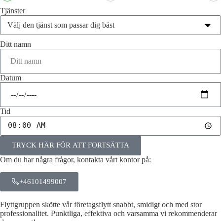
Tjänster
Ditt namn
Datum
Tid
TRYCK HÄR FÖR ATT FORTSÄTTA
Om du har några frågor, kontakta vårt kontor på:
+46101499007
Flyttgruppen skötte vår företagsflytt snabbt, smidigt och med stor
professionalitet. Punktliga, effektiva och varsamma vi rekommenderar