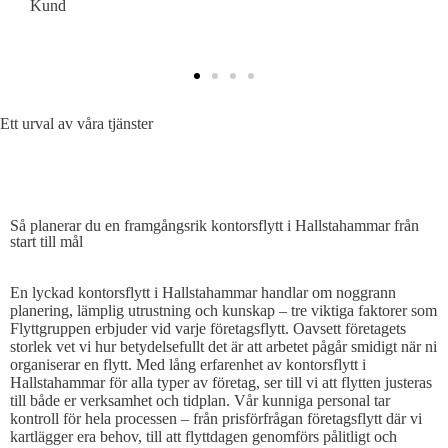
Kund
K
Ett urval av våra tjänster
SÅ PLANERAR DU EN EFFEKTIV KONTORSFLYTT
Så planerar du en framgångsrik kontorsflytt i Hallstahammar från
start till mål
En lyckad kontorsflytt i Hallstahammar handlar om noggrann
planering, lämplig utrustning och kunskap – tre viktiga faktorer som
Flyttgruppen erbjuder vid varje företagsflytt. Oavsett företagets
storlek vet vi hur betydelsefullt det är att arbetet pågår smidigt när ni
organiserar en flytt. Med lång erfarenhet av kontorsflytt i
Hallstahammar för alla typer av företag, ser till vi att flytten justeras
till både er verksamhet och tidplan. Vår kunniga personal tar
kontroll för hela processen – från prisförfrågan företagsflytt där vi
kartlägger era behov, till att flyttdagen genomförs pålitligt och