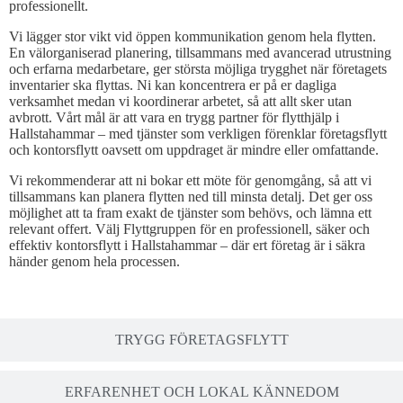
professionellt.
Vi lägger stor vikt vid öppen kommunikation genom hela flytten.
En välorganiserad planering, tillsammans med avancerad utrustning
och erfarna medarbetare, ger största möjliga trygghet när företagets
inventarier ska flyttas. Ni kan koncentrera er på er dagliga
verksamhet medan vi koordinerar arbetet, så att allt sker utan
avbrott. Vårt mål är att vara en trygg partner för flytthjälp i
Hallstahammar – med tjänster som verkligen förenklar företagsflytt
och kontorsflytt oavsett om uppdraget är mindre eller omfattande.
Vi rekommenderar att ni bokar ett möte för genomgång, så att vi
tillsammans kan planera flytten ned till minsta detalj. Det ger oss
möjlighet att ta fram exakt de tjänster som behövs, och lämna ett
relevant offert. Välj Flyttgruppen för en professionell, säker och
effektiv kontorsflytt i Hallstahammar – där ert företag är i säkra
händer genom hela processen.
TRYGG FÖRETAGSFLYTT
ERFARENHET OCH LOKAL KÄNNEDOM