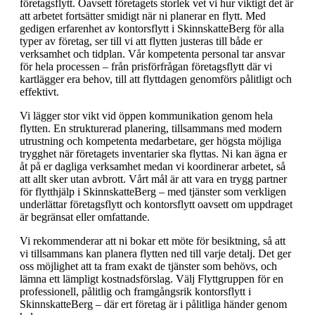
företagsflytt. Oavsett företagets storlek vet vi hur viktigt det är
att arbetet fortsätter smidigt när ni planerar en flytt. Med
gedigen erfarenhet av kontorsflytt i SkinnskatteBerg för alla
typer av företag, ser till vi att flytten justeras till både er
verksamhet och tidplan. Vår kompetenta personal tar ansvar
för hela processen – från prisförfrågan företagsflytt där vi
kartlägger era behov, till att flyttdagen genomförs pålitligt och
effektivt.
Vi lägger stor vikt vid öppen kommunikation genom hela
flytten. En strukturerad planering, tillsammans med modern
utrustning och kompetenta medarbetare, ger högsta möjliga
trygghet när företagets inventarier ska flyttas. Ni kan ägna er
åt på er dagliga verksamhet medan vi koordinerar arbetet, så
att allt sker utan avbrott. Vårt mål är att vara en trygg partner
för flytthjälp i SkinnskatteBerg – med tjänster som verkligen
underlättar företagsflytt och kontorsflytt oavsett om uppdraget
är begränsat eller omfattande.
Vi rekommenderar att ni bokar ett möte för besiktning, så att
vi tillsammans kan planera flytten ned till varje detalj. Det ger
oss möjlighet att ta fram exakt de tjänster som behövs, och
lämna ett lämpligt kostnadsförslag. Välj Flyttgruppen för en
professionell, pålitlig och framgångsrik kontorsflytt i
SkinnskatteBerg – där ert företag är i pålitliga händer genom