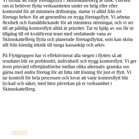
Vi förstår att varje företagsflytt i SkinnskatteBerg är unik. Oavsett
om ni behöver flytta verksamheten under en helg eller efter
kontorstid för att minimera driftsstopp, startar vi alltid från ert
företags behov för att genomföra en trygg företagsflytt. Vi arbetar
flexibelt och framåtblickande för att minimera störningar, och vi ser
till att pålitlig kontorsflytt alltid är prioritet. Tar ni hjälp av oss får ni
tillgång till ett kvalificerat team med omfattande vana av
SkinnskatteBerg flytta och planerade företagsflyttar, som kan sköta
allt från känslig teknik till tunga kassaskåp och arkiv.
På Flyttgruppen har vi effektiviserat alla stegen i flytten så att
resultatet blir en problemfri, individuell och trygg kontorsflytt. Vi ger
även prisvärd offertjämförelse mellan olika alternativ granska oss
gärna med andra företag för att hitta rätt lösning för just er flytt. Vi
tar kontroll för hela processen och lovar att varje kontorsflytt blir
lyckad och säker, med liten påverkan på er verksamhet i
SkinnskatteBerg.