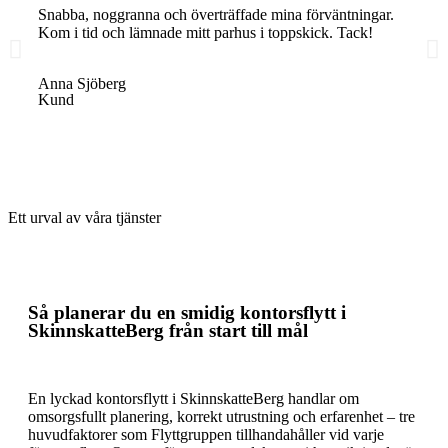
Snabba, noggranna och överträffade mina förväntningar.
Proffs
Kom i tid och lämnade mitt parhus i toppskick. Tack!
Rekom
Anna Sjöberg
Erik 
Kund
Kund
Ett urval av våra tjänster
Så planerar du en effektiv kontorsflytt
Så planerar du en smidig kontorsflytt i
SkinnskatteBerg från start till mål
En lyckad kontorsflytt i SkinnskatteBerg handlar om
omsorgsfullt planering, korrekt utrustning och erfarenhet – tre
huvudfaktorer som Flyttgruppen tillhandahåller vid varje