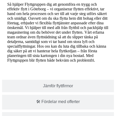
Så hjälper Flyttgruppen dig att genomföra en trygg och
effektiv flytt i Göteborg – vi organiserar flytten effektivt, tar
hand om hela processen och ser till att varje steg utförs säkert
och smidigt. Oavsett om du ska flytta hem ditt bohag eller ditt
företag, erbjuder vi flexibla flyttjänster anpassade efter dina
önskemål. Vi hjälper till med allt från flyttbil och packhjälp till
magasinering om du behöver det under flytten. Vårt erfarna
team ordnar även flyttstädning så att du slipper tänka på
detaljerna, samtidigt som vi tar hand om stora lyft och
specialflyttningar. Hos oss kan du luta dig tillbaka och känna
dig säker på att vi hanterar hela flyttkedjan – från första
planeringen till sista kartongen i din nya bostad. Med
Flyttgruppen blir flytten både bekväm och problemfri.
Jämför flyttfirmor
🛠️ Fördelar med offerter