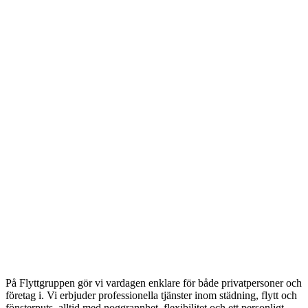
På Flyttgruppen gör vi vardagen enklare för både privatpersoner och
företag i. Vi erbjuder professionella tjänster inom städning, flytt och
fönsterputs, alltid med noggrannhet, flexibilitet och ett personligt