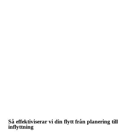
📦 Så förenklar vi processen
Så effektiviserar vi din flytt från planering till
inflyttning