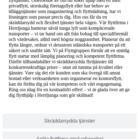
flyttjänster. Oberoende av om du söker hjälp med en liten
privatflytt, storskalig företagsflytt eller har behov av
tilläggstjänster som magasinering och flyttstädning, har vi
lösningen som passar precis dig. Hos oss får du en
skräddarsydd och flexibel tjänster hela vägen. Vår flyttfirma i
Herrljunga hanterar såväl tunga lyft som komplicerade
transporter – vi tar hand om allt från bohag till specialföremål
och värdesaker, alltid med högsta noggrannhet. Planerar du att
flytta längre, ordnar vi dessutom utländska transporter på ett
säkert och snabbt sätt. Vi på Flyttgruppen förstår att en smidig
flytt startar med lämplig planering och kompetent flyttfirma.
Därför tillhandahåller vi skräddarsydda flyttjänster till
konkurrenskraftiga priser – utan att tumma på kvalitet eller
tjänster. Vare sig det rör kunden som ska övergå till annat
bostad eller verksamheten som organiserar en kontorsflytt,
kan du förlita dig på vår kompetens och vårt engagemang.
Ring oss idag för en kostnadsfri offert – vi är glada över att ge
dig flytthjälp i Herrljunga som gör skillnad!
Skräddarsydda tjänster
Anlita flyttfirma med erfarenhet