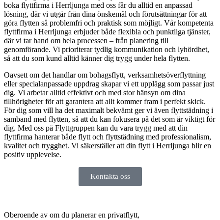
boka flyttfirma i Herrljunga med oss får du alltid en anpassad
lösning, där vi utgår från dina önskemål och förutsättningar för att
göra flytten så problemfri och praktisk som möjligt. Vår kompetenta
flyttfirma i Herrljunga erbjuder både flexibla och punktliga tjänster,
där vi tar hand om hela processen – från planering till
genomförande. Vi prioriterar tydlig kommunikation och lyhördhet,
så att du som kund alltid känner dig trygg under hela flytten.
Oavsett om det handlar om bohagsflytt, verksamhetsöverflyttning
eller specialanpassade uppdrag skapar vi ett upplägg som passar just
dig. Vi arbetar alltid effektivt och med stor hänsyn om dina
tillhörigheter för att garantera att allt kommer fram i perfekt skick.
För dig som vill ha det maximalt bekvämt ger vi även flyttstädning i
samband med flytten, så att du kan fokusera på det som är viktigt för
dig. Med oss på Flyttgruppen kan du vara trygg med att din
flyttfirma hanterar både flytt och flyttstädning med professionalism,
kvalitet och trygghet. Vi säkerställer att din flytt i Herrljunga blir en
positiv upplevelse.
Kontakta oss
Oberoende av om du planerar en privatflytt,