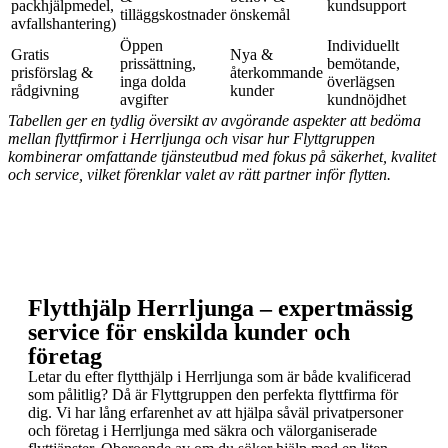
packhjälpmedel,
kundsupport
tilläggskostnader
önskemål
avfallshantering)
Öppen
Individuellt
Gratis
Nya &
prissättning,
bemötande,
prisförslag &
återkommande
inga dolda
överlägsen
rådgivning
kunder
avgifter
kundnöjdhet
Tabellen ger en tydlig översikt av avgörande aspekter att bedöma
mellan flyttfirmor i Herrljunga och visar hur Flyttgruppen
kombinerar omfattande tjänsteutbud med fokus på säkerhet, kvalitet
och service, vilket förenklar valet av rätt partner inför flytten.
Flytthjälp Herrljunga
Flytthjälp Herrljunga – expertmässig
service för enskilda kunder och
företag
Letar du efter flytthjälp i Herrljunga som är både kvalificerad
som pålitlig? Då är Flyttgruppen den perfekta flyttfirma för
dig. Vi har lång erfarenhet av att hjälpa såväl privatpersoner
och företag i Herrljunga med säkra och välorganiserade