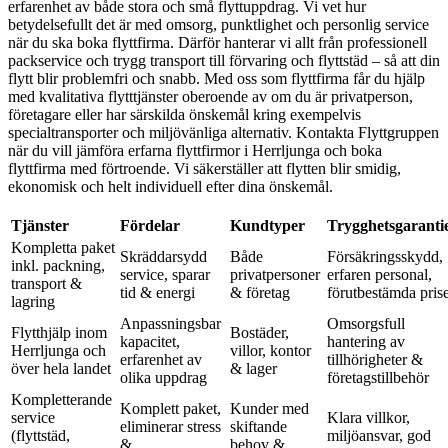
erfarenhet av både stora och små flyttuppdrag. Vi vet hur
betydelsefullt det är med omsorg, punktlighet och personlig service
när du ska boka flyttfirma. Därför hanterar vi allt från professionell
packservice och trygg transport till förvaring och flyttstäd – så att din
flytt blir problemfri och snabb. Med oss som flyttfirma får du hjälp
med kvalitativa flytttjänster oberoende av om du är privatperson,
företagare eller har särskilda önskemål kring exempelvis
specialtransporter och miljövänliga alternativ. Kontakta Flyttgruppen
när du vill jämföra erfarna flyttfirmor i Herrljunga och boka
flyttfirma med förtroende. Vi säkerställer att flytten blir smidig,
ekonomisk och helt individuell efter dina önskemål.
Tjänster
Fördelar
Kundtyper
Trygghetsgaranti
Kompletta paket
Skräddarsydd
Både
Försäkringsskydd,
inkl. packning,
service, sparar
privatpersoner
erfaren personal,
transport &
tid & energi
& företag
förutbestämda pris
lagring
Anpassningsbar
Omsorgsfull
Flytthjälp inom
Bostäder,
kapacitet,
hantering av
Herrljunga och
villor, kontor
erfarenhet av
tillhörigheter &
över hela landet
& lager
olika uppdrag
företagstillbehör
Kompletterande
Komplett paket,
Kunder med
service
Klara villkor,
eliminerar stress
skiftande
(flyttstäd,
miljöansvar, god
&
behov &