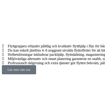
Flyttgruppen erbjuder pålitlig och kvalitativ flytthjälp i Hjo för 
Du kan enkelt jämföra 4–6 noggrant utvalda flyttofferter för att hitta
Helhetslösningar inkluderar packhjälp, flyttstädning, magasinerin
Miljövänliga alternativ och smart planering garanterar en snabb, sä
Professionell rådgivning och extra tjänster gör flytten bekväm, pålit
Läs mer om oss