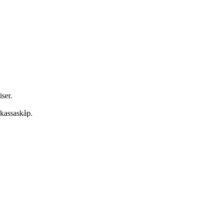
iser.
 kassaskåp.