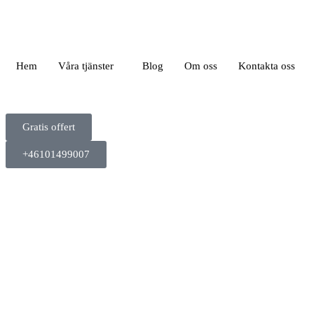
Hem
Våra tjänster
Blog
Om oss
Kontakta oss
Gratis offert
+46101499007