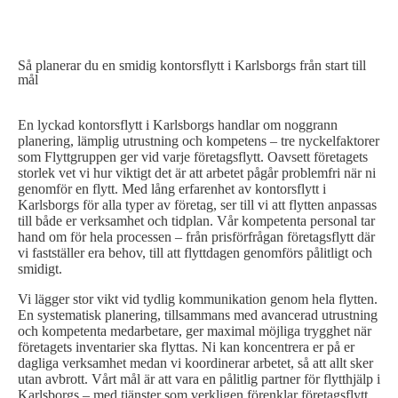
SÅ PLANERAR DU EN EFFEKTIV KONTORSFLYTT
Så planerar du en smidig kontorsflytt i Karlsborgs från start till
mål
En lyckad kontorsflytt i Karlsborgs handlar om noggrann
planering, lämplig utrustning och kompetens – tre nyckelfaktorer
som Flyttgruppen ger vid varje företagsflytt. Oavsett företagets
storlek vet vi hur viktigt det är att arbetet pågår problemfri när ni
genomför en flytt. Med lång erfarenhet av kontorsflytt i
Karlsborgs för alla typer av företag, ser till vi att flytten anpassas
till både er verksamhet och tidplan. Vår kompetenta personal tar
hand om för hela processen – från prisförfrågan företagsflytt där
vi fastställer era behov, till att flyttdagen genomförs pålitligt och
smidigt.
Vi lägger stor vikt vid tydlig kommunikation genom hela flytten.
En systematisk planering, tillsammans med avancerad utrustning
och kompetenta medarbetare, ger maximal möjliga trygghet när
företagets inventarier ska flyttas. Ni kan koncentrera er på er
dagliga verksamhet medan vi koordinerar arbetet, så att allt sker
utan avbrott. Vårt mål är att vara en pålitlig partner för flytthjälp i
Karlsborgs – med tjänster som verkligen förenklar företagsflytt