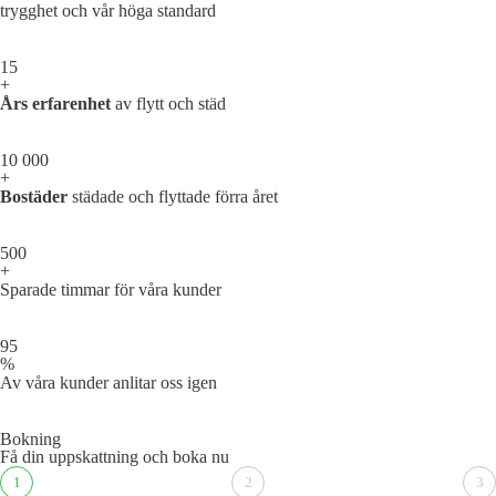
trygghet och vår höga standard
15
+
Års erfarenhet
av flytt och städ
10 000
+
Bostäder
städade och flyttade förra året
500
+
Sparade timmar för våra kunder
95
%
Av våra kunder anlitar oss igen
Bokning
Få din uppskattning och boka nu
1
2
3