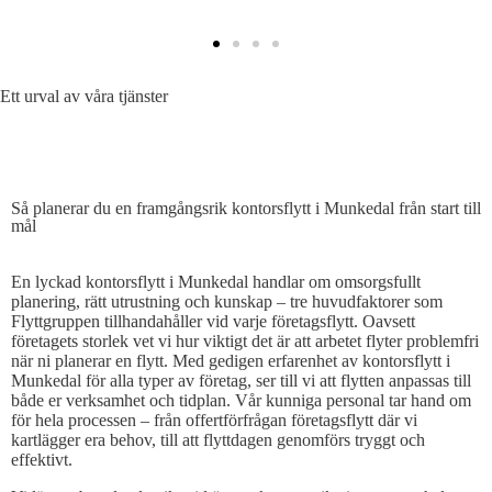
Ett urval av våra tjänster
SÅ PLANERAR DU EN EFFEKTIV KONTORSFLYTT
Så planerar du en framgångsrik kontorsflytt i Munkedal från start till
mål
En lyckad kontorsflytt i Munkedal handlar om omsorgsfullt
planering, rätt utrustning och kunskap – tre huvudfaktorer som
Flyttgruppen tillhandahåller vid varje företagsflytt. Oavsett
företagets storlek vet vi hur viktigt det är att arbetet flyter problemfri
när ni planerar en flytt. Med gedigen erfarenhet av kontorsflytt i
Munkedal för alla typer av företag, ser till vi att flytten anpassas till
både er verksamhet och tidplan. Vår kunniga personal tar hand om
för hela processen – från offertförfrågan företagsflytt där vi
kartlägger era behov, till att flyttdagen genomförs tryggt och
effektivt.