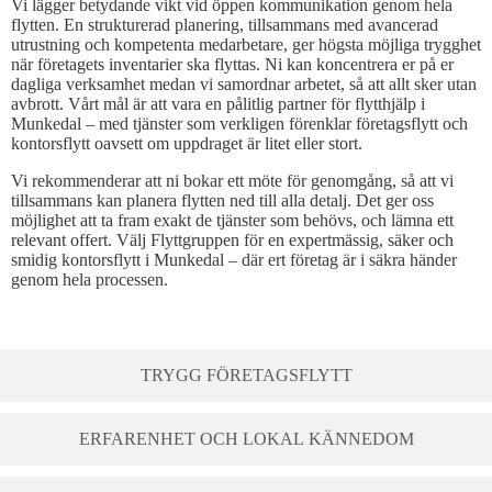
Vi lägger betydande vikt vid öppen kommunikation genom hela
flytten. En strukturerad planering, tillsammans med avancerad
utrustning och kompetenta medarbetare, ger högsta möjliga trygghet
när företagets inventarier ska flyttas. Ni kan koncentrera er på er
dagliga verksamhet medan vi samordnar arbetet, så att allt sker utan
avbrott. Vårt mål är att vara en pålitlig partner för flytthjälp i
Munkedal – med tjänster som verkligen förenklar företagsflytt och
kontorsflytt oavsett om uppdraget är litet eller stort.
Vi rekommenderar att ni bokar ett möte för genomgång, så att vi
tillsammans kan planera flytten ned till alla detalj. Det ger oss
möjlighet att ta fram exakt de tjänster som behövs, och lämna ett
relevant offert. Välj Flyttgruppen för en expertmässig, säker och
smidig kontorsflytt i Munkedal – där ert företag är i säkra händer
genom hela processen.
TRYGG FÖRETAGSFLYTT
ERFARENHET OCH LOKAL KÄNNEDOM