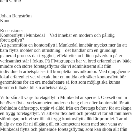
dem varmt!
Johan Bergström
Kund
Recensioner
Kontorsflytt i Munkedal – Vad innebär en modern och pålitlig
företagsflytt?
Att genomföra en kontorsflytt i Munkedal innebär mycket mer än att
bara flytta möbler och utrustning – det handlar om en grundligt
planerad process där trygghet, effektivitet och liten påverkan på er
verksamhet står i fokus. På Flyttgruppen har vi bred erfarenhet av både
mindre och större företagsflyttar där vi administrerat allt från
individuella arbetsplatser till kompletta huvudkontor. Med djupgående
lokal erfarenhet vet vi exakt hur en nutida och säker kontorsflytt bör
genomföras för att era medarbetare så fort som möjligt ska kunna
komma tillbaka till sin arbetsvardag.
Vi förstår att varje företagsflytt i Munkedal är speciell. Oavsett om ni
behöver flytta verksamheten under en helg eller efter kontorstid för att
förhindra driftsstopp, utgår vi alltid från ert företags behov för att skapa
en trygg företagsflytt. Vi arbetar flexibelt och proaktivt för att minimera
störningar, och vi ser till att trygg kontorsflytt alltid är prioritet. Tar ni
hjälp av oss får ni tillgång till ett kompetent team med stor vana av
Munkedal flytta och planerade företagsflyttar, som kan sköta allt från