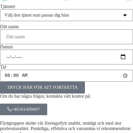
Tjänster
Ditt namn
Datum
Tid
TRYCK HÄR FÖR ATT FORTSÄTTA
Om du har några frågor, kontakta vårt kontor på:
+46101499007
Flyttgruppen skötte vår företagsflytt snabbt, smidigt och med stor
professionalitet. Punktliga, effektiva och varsamma vi rekommenderar