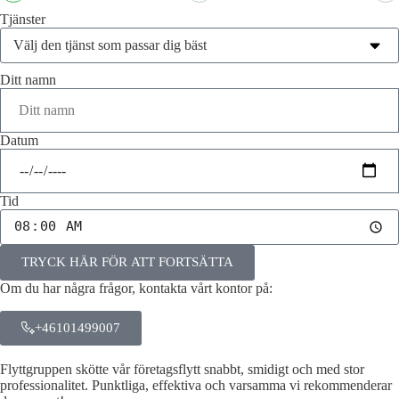
Tjänster
Ditt namn
Datum
Tid
TRYCK HÄR FÖR ATT FORTSÄTTA
Om du har några frågor, kontakta vårt kontor på:
+46101499007
Flyttgruppen skötte vår företagsflytt snabbt, smidigt och med stor
professionalitet. Punktliga, effektiva och varsamma vi rekommenderar