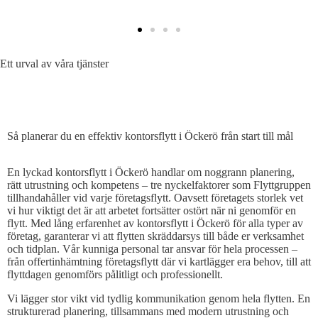
Ett urval av våra tjänster
SÅ PLANERAR DU EN EFFEKTIV KONTORSFLYTT
Så planerar du en effektiv kontorsflytt i Öckerö från start till mål
En lyckad kontorsflytt i Öckerö handlar om noggrann planering,
rätt utrustning och kompetens – tre nyckelfaktorer som Flyttgruppen
tillhandahåller vid varje företagsflytt. Oavsett företagets storlek vet
vi hur viktigt det är att arbetet fortsätter ostört när ni genomför en
flytt. Med lång erfarenhet av kontorsflytt i Öckerö för alla typer av
företag, garanterar vi att flytten skräddarsys till både er verksamhet
och tidplan. Vår kunniga personal tar ansvar för hela processen –
från offertinhämtning företagsflytt där vi kartlägger era behov, till att
flyttdagen genomförs pålitligt och professionellt.
Vi lägger stor vikt vid tydlig kommunikation genom hela flytten. En
strukturerad planering, tillsammans med modern utrustning och