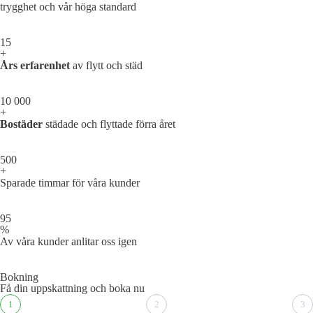
trygghet och vår höga standard
15
+
Års erfarenhet
av flytt och städ
10 000
+
Bostäder
städade och flyttade förra året
500
+
Sparade timmar för våra kunder
95
%
Av våra kunder anlitar oss igen
Bokning
Få din uppskattning och boka nu
1
2
3