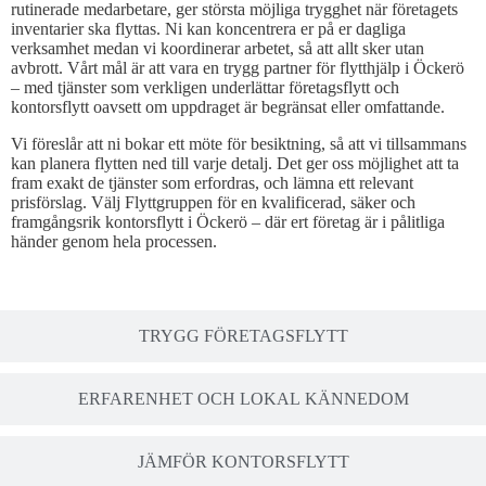
rutinerade medarbetare, ger största möjliga trygghet när företagets
inventarier ska flyttas. Ni kan koncentrera er på er dagliga
verksamhet medan vi koordinerar arbetet, så att allt sker utan
avbrott. Vårt mål är att vara en trygg partner för flytthjälp i Öckerö
– med tjänster som verkligen underlättar företagsflytt och
kontorsflytt oavsett om uppdraget är begränsat eller omfattande.
Vi föreslår att ni bokar ett möte för besiktning, så att vi tillsammans
kan planera flytten ned till varje detalj. Det ger oss möjlighet att ta
fram exakt de tjänster som erfordras, och lämna ett relevant
prisförslag. Välj Flyttgruppen för en kvalificerad, säker och
framgångsrik kontorsflytt i Öckerö – där ert företag är i pålitliga
händer genom hela processen.
TRYGG FÖRETAGSFLYTT
ERFARENHET OCH LOKAL KÄNNEDOM
JÄMFÖR KONTORSFLYTT