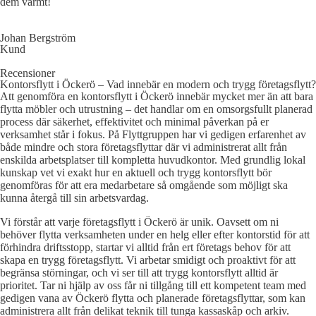
dem varmt!
Johan Bergström
Kund
Recensioner
Kontorsflytt i Öckerö – Vad innebär en modern och trygg företagsflytt?
Att genomföra en kontorsflytt i Öckerö innebär mycket mer än att bara
flytta möbler och utrustning – det handlar om en omsorgsfullt planerad
process där säkerhet, effektivitet och minimal påverkan på er
verksamhet står i fokus. På Flyttgruppen har vi gedigen erfarenhet av
både mindre och stora företagsflyttar där vi administrerat allt från
enskilda arbetsplatser till kompletta huvudkontor. Med grundlig lokal
kunskap vet vi exakt hur en aktuell och trygg kontorsflytt bör
genomföras för att era medarbetare så omgående som möjligt ska
kunna återgå till sin arbetsvardag.
Vi förstår att varje företagsflytt i Öckerö är unik. Oavsett om ni
behöver flytta verksamheten under en helg eller efter kontorstid för att
förhindra driftsstopp, startar vi alltid från ert företags behov för att
skapa en trygg företagsflytt. Vi arbetar smidigt och proaktivt för att
begränsa störningar, och vi ser till att trygg kontorsflytt alltid är
prioritet. Tar ni hjälp av oss får ni tillgång till ett kompetent team med
gedigen vana av Öckerö flytta och planerade företagsflyttar, som kan
administrera allt från delikat teknik till tunga kassaskåp och arkiv.