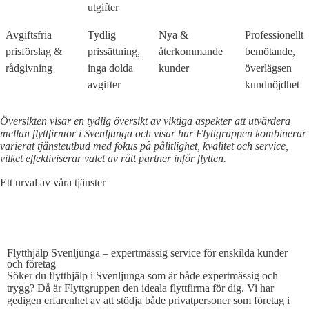
utgifter
Avgiftsfria
Tydlig
Nya &
Professionellt
prisförslag &
prissättning,
återkommande
bemötande,
rådgivning
inga dolda
kunder
överlägsen
avgifter
kundnöjdhet
Översikten visar en tydlig översikt av viktiga aspekter att utvärdera
mellan flyttfirmor i Svenljunga och visar hur Flyttgruppen kombinerar
varierat tjänsteutbud med fokus på pålitlighet, kvalitet och service,
vilket effektiviserar valet av rätt partner inför flytten.
Ett urval av våra tjänster
FLYTTHJÄLP SVENLJUNGA
Flytthjälp Svenljunga – expertmässig service för enskilda kunder
och företag
Söker du flytthjälp i Svenljunga som är både expertmässig och
trygg? Då är Flyttgruppen den ideala flyttfirma för dig. Vi har
gedigen erfarenhet av att stödja både privatpersoner som företag i