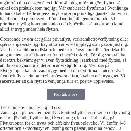
utgår från dina önskemål och förutsättningar för att göra flytten så
enkel och praktisk som möjligt. Vår etablerade flyttfirma i Svenljunga
tillhandahåller både anpassningsbara som punktliga tjänster, där vi tar
hand om hela processen – från planering till genomförande. Vi
prioriterar tydlig kommunikation och lyhördhet, så att du som kund
alltid är trygg under hela flytten.
Oberoende av om det gäller privatflytt, verksamhetsöverflyttning eller
specialanpassade uppdrag utformar vi ett upplägg som passar just dig.
Vi arbetar alltid metodiskt och med stor hänsyn om dina ägodelar för
att garantera att allt kommer fram i perfekt skick. För dig som vill ha
det extra bekvämt ger vi även flyttstädning i samband med flytten, så
att du kan ägna dig åt det som är viktigt för dig. Med oss på
Flyttgruppen kan du vara trygg med att din flyttfirma hanterar såväl
flytt och flyttstädning med professionalism, kvalitet och trygghet. Vi
säkerställer att din flytt i Svenljunga blir en positiv upplevelse.
Kontakta oss
Tveka inte av höra av dig till oss
Vare sig du planerar en hemflytt, kontorsflytt eller söker en miljövänlig
och miljövänlig flyttlösning i Svenljunga, kan du förlita dig på
Flyttgruppen för en trygg och effektiv flyttupplevelse. Vi jämför 4–6
offerter och skräddarsyr en lösning som passar just dina behov. Ta