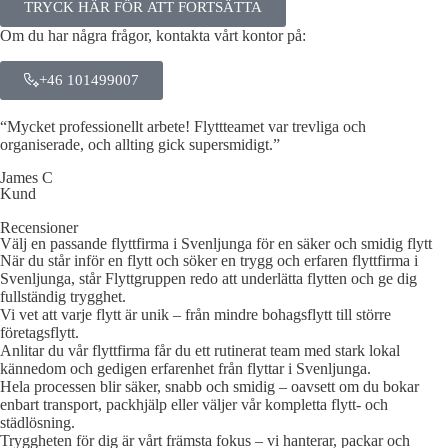
TRYCK HÄR FÖR ATT FORTSÄTTA
Om du har några frågor, kontakta vårt kontor på:
+46 101499007
“Mycket professionellt arbete! Flyttteamet var trevliga och
organiserade, och allting gick supersmidigt.”
James C
Kund
Recensioner
Välj en passande flyttfirma i Svenljunga för en säker och smidig flytt
När du står inför en flytt och söker en trygg och erfaren flyttfirma i
Svenljunga, står Flyttgruppen redo att underlätta flytten och ge dig
fullständig trygghet.
Vi vet att varje flytt är unik – från mindre bohagsflytt till större
företagsflytt.
Anlitar du vår flyttfirma får du ett rutinerat team med stark lokal
kännedom och gedigen erfarenhet från flyttar i Svenljunga.
Hela processen blir säker, snabb och smidig – oavsett om du bokar
enbart transport, packhjälp eller väljer vår kompletta flytt- och
städlösning.
Tryggheten för dig är vårt främsta fokus – vi hanterar, packar och