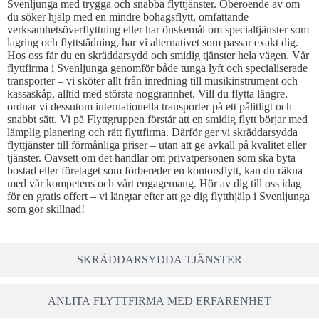
Svenljunga med trygga och snabba flyttjänster. Oberoende av om
du söker hjälp med en mindre bohagsflytt, omfattande
verksamhetsöverflyttning eller har önskemål om specialtjänster som
lagring och flyttstädning, har vi alternativet som passar exakt dig.
Hos oss får du en skräddarsydd och smidig tjänster hela vägen. Vår
flyttfirma i Svenljunga genomför både tunga lyft och specialiserade
transporter – vi sköter allt från inredning till musikinstrument och
kassaskåp, alltid med största noggrannhet. Vill du flytta längre,
ordnar vi dessutom internationella transporter på ett pålitligt och
snabbt sätt. Vi på Flyttgruppen förstår att en smidig flytt börjar med
lämplig planering och rätt flyttfirma. Därför ger vi skräddarsydda
flyttjänster till förmånliga priser – utan att ge avkall på kvalitet eller
tjänster. Oavsett om det handlar om privatpersonen som ska byta
bostad eller företaget som förbereder en kontorsflytt, kan du räkna
med vår kompetens och vårt engagemang. Hör av dig till oss idag
för en gratis offert – vi längtar efter att ge dig flytthjälp i Svenljunga
som gör skillnad!
SKRÄDDARSYDDA TJÄNSTER
ANLITA FLYTTFIRMA MED ERFARENHET