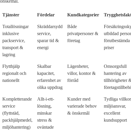
önskemål.
Tjänster
Fördelar
Kundkategorier
Trygghetsfak
Totallösningar
Skräddarsydd
Både
Försäkringssk
inklusive
service,
privatpersoner &
utbildad perso
packservice,
sparar tid &
företag
förutbestämda
transport &
energi
priser
lagring
Flytthjälp
Skalbar
Lägenheter,
Omsorgsfull
regionalt och
kapacitet,
villor, kontor &
hantering av
nationellt
erfarenhet av
förråd
tillhörigheter 
olika uppdrag
företagstillbeh
Kompletterande
Allt-i-ett-
Kunder med
Tydliga villkor
service
lösning,
varierade behov
miljöansvar,
(flyttstäd,
minskar
& önskemål
excellent
packhjälpmedel,
stress &
kundsupport
miljöhantering)
oväntade