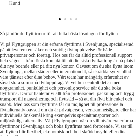
Kund
K
Så jämför du flyttfirmor för att hitta bästa lösningen för flytten
Vi på Flyttgruppen är din erfarna flyttfirma i Svenljunga, specialiserad
på att leverera en säker och smidig flyttupplevelse för både
privatpersoner och företag. Hos oss får du alltid professionell support
hela vägen – från första kontakt till att din sista flyttkartong är på plats i
ditt nya boende eller på ditt nya kontor. Oavsett om du ska flytta inom
Svenljunga, mellan städer eller internationellt, så skräddarsyr vi alltid
våra tjänster efter dina behov. Vårt team har mångårig erfarenhet av
såväl stora som små flyttuppdrag. Vi vet hur centralt det är med
noggrannhet, punktlighet och personlig service när du ska boka
flyttfirma. Därför hanterar vi allt från professionell packning och trygg
transport till magasinering och flyttstäd – så att din flytt blir enkel och
snabb. Med oss som flyttfirma får du möjlighet till professionella
flyttalternativ oavsett om du är privatperson, verksamhetsägare eller har
individuella önskemål kring exempelvis specialtransporter och
miljövänliga alternativ. Välj Flyttgruppen när du vill utvärdera erfarna
flyttfirmor i Svenljunga och boka flyttfirma med förtroende. Vi ser till
att flytten blir flexibel, ekonomisk och helt skräddarsydd efter dina