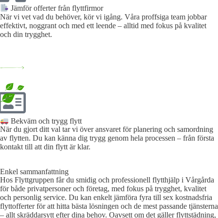
Jämför offerter från flyttfirmor
När vi vet vad du behöver, kör vi igång. Våra proffsiga team jobbar
effektivt, noggrant och med ett leende – alltid med fokus på kvalitet
och din trygghet.
Bekväm och trygg flytt
När du gjort ditt val tar vi över ansvaret för planering och samordning
av flytten. Du kan känna dig trygg genom hela processen – från första
kontakt till att din flytt är klar.
Enkel sammanfattning
Hos Flyttgruppen får du smidig och professionell flytthjälp i Vårgårda
för både privatpersoner och företag, med fokus på trygghet, kvalitet
och personlig service. Du kan enkelt jämföra fyra till sex kostnadsfria
flyttofferter för att hitta bästa lösningen och de mest passande tjänsterna
– allt skräddarsytt efter dina behov. Oavsett om det gäller flyttstädning,