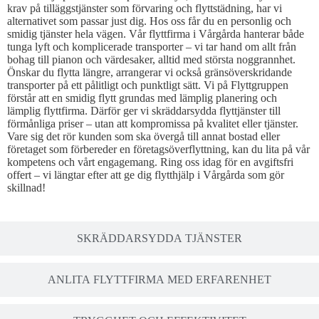
krav på tilläggstjänster som förvaring och flyttstädning, har vi
alternativet som passar just dig. Hos oss får du en personlig och
smidig tjänster hela vägen. Vår flyttfirma i Vårgårda hanterar både
tunga lyft och komplicerade transporter – vi tar hand om allt från
bohag till pianon och värdesaker, alltid med största noggrannhet.
Önskar du flytta längre, arrangerar vi också gränsöverskridande
transporter på ett pålitligt och punktligt sätt. Vi på Flyttgruppen
förstår att en smidig flytt grundas med lämplig planering och
lämplig flyttfirma. Därför ger vi skräddarsydda flyttjänster till
förmånliga priser – utan att kompromissa på kvalitet eller tjänster.
Vare sig det rör kunden som ska övergå till annat bostad eller
företaget som förbereder en företagsöverflyttning, kan du lita på vår
kompetens och vårt engagemang. Ring oss idag för en avgiftsfri
offert – vi längtar efter att ge dig flytthjälp i Vårgårda som gör
skillnad!
SKRÄDDARSYDDA TJÄNSTER
ANLITA FLYTTFIRMA MED ERFARENHET