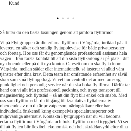
Kund
K
Så hittar du den bästa lösningen genom att jämföra flyttfirmor
Vi på Flyttgruppen är din erfarna flyttfirma i Vårgårda, inriktad på att
leverera en säker och smidig flyttupplevelse för både privatpersoner
och företag. Hos oss får du genomgående professionell assistans hela
vägen – från första kontakt till att din sista flyttkartong är på plats i ditt
nya boende eller på ditt nya kontor. Oavsett om du ska flytta inom
Vårgårda, mellan städer eller internationellt, så justerar vi alltid våra
tjänster efter dina krav. Detta team har omfattande erfarenhet av såväl
stora som små flyttuppdrag. Vi vet hur centralt det är med omsorg,
punktlighet och personlig service när du ska boka flyttfirma. Därför tar
hand om vi allt från professionell packning och trygg transport till
magasinering och flyttstäd – så att din flytt blir enkel och snabb. Med
oss som flyttfirma får du tillgång till kvalitativa flyttalternativ
oberoende av om du är privatperson, näringsidkare eller har
individuella önskemål kring exempelvis specialtransporter och
miljövänliga alternativ. Kontakta Flyttgruppen när du vill bedöma
erfarna flyttfirmor i Vårgårda och boka flyttfirma med trygghet. Vi ser
till att flytten blir flexibel, ekonomisk och helt skräddarsydd efter dina