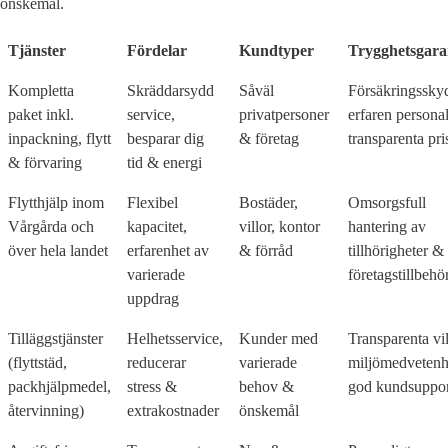
önskemål.
Tjänster
Fördelar
Kundtyper
Trygghetsgara
Kompletta
Skräddarsydd
Såväl
Försäkringssky
paket inkl.
service,
privatpersoner
erfaren personal
inpackning, flytt
besparar dig
& företag
transparenta pri
& förvaring
tid & energi
Flytthjälp inom
Flexibel
Bostäder,
Omsorgsfull
Vårgårda och
kapacitet,
villor, kontor
hantering av
över hela landet
erfarenhet av
& förråd
tillhörigheter &
varierade
företagstillbehö
uppdrag
Tilläggstjänster
Helhetsservice,
Kunder med
Transparenta vil
(flyttstäd,
reducerar
varierade
miljömedvetenh
packhjälpmedel,
stress &
behov &
god kundsuppor
återvinning)
extrakostnader
önskemål