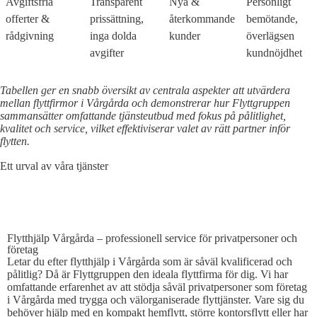
Avgiftsfria
Transparent
Nya &
Personligt
offerter &
prissättning,
återkommande
bemötande,
rådgivning
inga dolda
kunder
överlägsen
avgifter
kundnöjdhet
Tabellen ger en snabb översikt av centrala aspekter att utvärdera
mellan flyttfirmor i Vårgårda och demonstrerar hur Flyttgruppen
sammansätter omfattande tjänsteutbud med fokus på pålitlighet,
kvalitet och service, vilket effektiviserar valet av rätt partner inför
flytten.
Ett urval av våra tjänster
FLYTTHJÄLP VÅRGÅRDA
Flytthjälp Vårgårda – professionell service för privatpersoner och
företag
Letar du efter flytthjälp i Vårgårda som är såväl kvalificerad och
pålitlig? Då är Flyttgruppen den ideala flyttfirma för dig. Vi har
omfattande erfarenhet av att stödja såväl privatpersoner som företag
i Vårgårda med trygga och välorganiserade flyttjänster. Vare sig du
behöver hjälp med en kompakt hemflytt, större kontorsflytt eller har